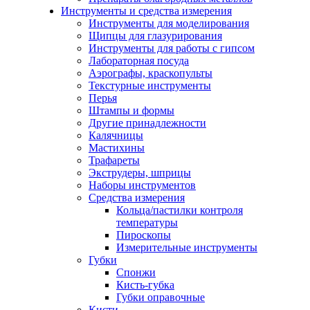
Инструменты и средства измерения
Инструменты для моделирования
Щипцы для глазурирования
Инструменты для работы с гипсом
Лабораторная посуда
Аэрографы, краскопульты
Текстурные инструменты
Перья
Штампы и формы
Другие принадлежности
Калячницы
Мастихины
Трафареты
Экструдеры, шприцы
Наборы инструментов
Средства измерения
Кольца/пастилки контроля
температуры
Пироскопы
Измерительные инструменты
Губки
Спонжи
Кисть-губка
Губки оправочные
Кисти