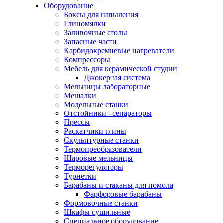
Оборудование
Боксы для напыления
Глиномялки
Заливочные столы
Запасные части
Карбидокремневые нагреватели
Компрессоры
Мебель для керамической студии
Джокерная система
Мельницы лабораторные
Мешалки
Модельные станки
Отстойники - сепараторы
Прессы
Раскатчики глины
Скульптурные станки
Термопреобразователи
Шаровые мельницы
Терморегуляторы
Турнетки
Барабаны и стаканы для помола
Фарфоровые барабаны
Формовочные станки
Шкафы сушильные
Специальное оборудование