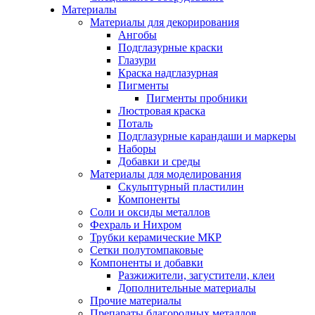
Материалы
Материалы для декорирования
Ангобы
Подглазурные краски
Глазури
Краска надглазурная
Пигменты
Пигменты пробники
Люстровая краска
Поталь
Подглазурные карандаши и маркеры
Наборы
Добавки и среды
Материалы для моделирования
Скульптурный пластилин
Компоненты
Соли и оксиды металлов
Фехраль и Нихром
Трубки керамические МКР
Сетки полутомпаковые
Компоненты и добавки
Разжижители, загустители, клеи
Дополнительные материалы
Прочие материалы
Препараты благородных металлов