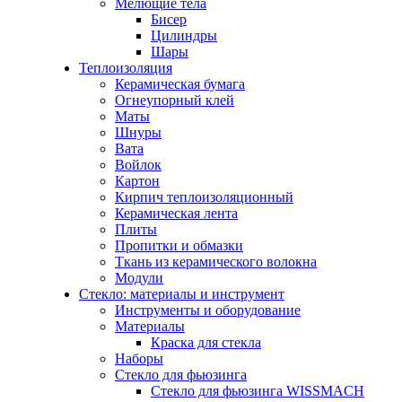
Мелющие тела
Бисер
Цилиндры
Шары
Теплоизоляция
Керамическая бумага
Огнеупорный клей
Маты
Шнуры
Вата
Войлок
Картон
Кирпич теплоизоляционный
Керамическая лента
Плиты
Пропитки и обмазки
Ткань из керамического волокна
Модули
Стекло: материалы и инструмент
Инструменты и оборудование
Материалы
Краска для стекла
Наборы
Стекло для фьюзинга
Стекло для фьюзинга WISSMACH