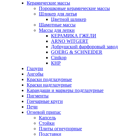
Керамические массы
Порошковые керамические массы
Шликер для литья
Цветной шликер
Шамотные массы
Массы для лепки
КЕРАМИКА ГЖЕЛИ
ARNO WITGERT
Добрушский фарфоровый завод
GOERG & SCHNEIDER
Cinikop
КНР
Глазури
Ангобы
Краски подглазурные
Краски надглазурные
Карандаши и маркеры подглазурные
Пигменты
Гончарные круги
Печи
Огневой припас
Капсель
Стойки
Плиты огнеупорные
Подставки