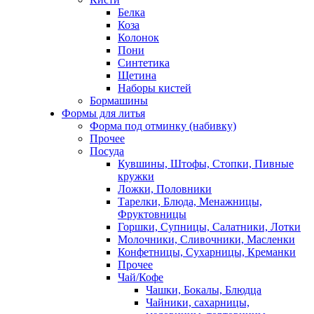
Белка
Коза
Колонок
Пони
Синтетика
Щетина
Наборы кистей
Бормашины
Формы для литья
Форма под отминку (набивку)
Прочее
Посуда
Кувшины, Штофы, Стопки, Пивные
кружки
Ложки, Половники
Тарелки, Блюда, Менажницы,
Фруктовницы
Горшки, Супницы, Салатники, Лотки
Молочники, Сливочники, Масленки
Конфетницы, Сухарницы, Креманки
Прочее
Чай/Кофе
Чашки, Бокалы, Блюдца
Чайники, сахарницы,