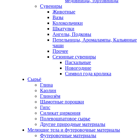
медовницы, тортовницы
Сувениры
Животные
Вазы
Колокольчики
Шкатулки
Ангелы, Подковы
Пепельницы, Аромалампы, Кальянные
чаши
Прочее
Сезонные сувениры
Пасхальные
Новогодние
Символ года кролика
Сырьё
Глина
Каолин
Глинозём
Шамотные порошки
Гипс
Силикат циркония
Полевошпатовое сырье
Другие природные материалы
Мелющие тела и футеровочные материалы
Футеровочные материалы