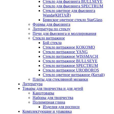
Стекло для фьюзинга BULLSEYE
Стекло для фьюзинга SPECTRUM
Стекло цветное для фьюзинга
Wanda(КИТАЙ)
Брянское цветное стекло StarGlass
Формы для фьюзинга
Литература по стеклу
Печи для фьюзинга и моллирования
Стекло витражное
Бой стекла
Стекло витражное KOKOMO
Стекло витражное YANG
Стекло витражное WISSMACH
Стекло витражное BULLSEYE
Стекло витражное SPECTRUM
Стекло витражное UROBOROS
Стекло цветное витражное (Китай)
Плиты для стеклянной мозаики
Литература
Товары для творчества и для детей
Канцтовары
Наборы для творчества
Полимерная глина
Изделия для росписи
Комплектующие и упаковка