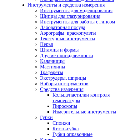
Инструменты и средства измерения
Инструменты для моделирования
Щипцы для глазурирования
Инструменты для работы с гипсом
Лабораторная посуда
Аэрографы, краскопульты
Текстурные инструменты
Перья
Штампы и формы
Другие принадлежности
Калячницы
Мастихины
Трафареты
Экструдеры, шприцы
Наборы инструментов
Средства измерения
Кольца/пастилки контроля
температуры
Пироскопы
Измерительные инструменты
Губки
Спонжи
Кисть-губка
Губки оправочные
Кисти