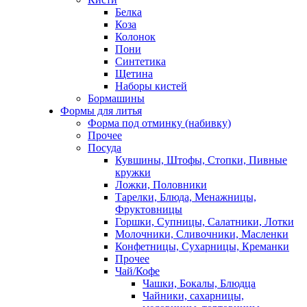
Белка
Коза
Колонок
Пони
Синтетика
Щетина
Наборы кистей
Бормашины
Формы для литья
Форма под отминку (набивку)
Прочее
Посуда
Кувшины, Штофы, Стопки, Пивные
кружки
Ложки, Половники
Тарелки, Блюда, Менажницы,
Фруктовницы
Горшки, Супницы, Салатники, Лотки
Молочники, Сливочники, Масленки
Конфетницы, Сухарницы, Креманки
Прочее
Чай/Кофе
Чашки, Бокалы, Блюдца
Чайники, сахарницы,