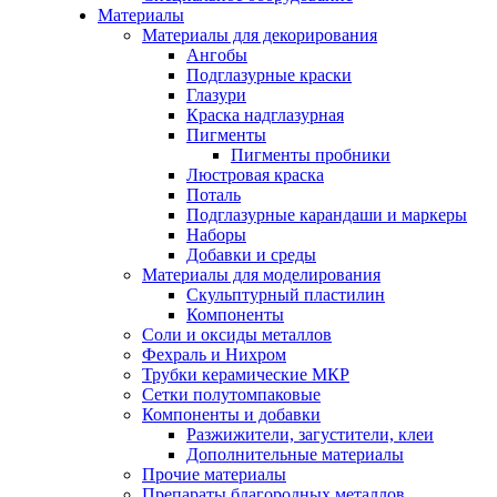
Материалы
Материалы для декорирования
Ангобы
Подглазурные краски
Глазури
Краска надглазурная
Пигменты
Пигменты пробники
Люстровая краска
Поталь
Подглазурные карандаши и маркеры
Наборы
Добавки и среды
Материалы для моделирования
Скульптурный пластилин
Компоненты
Соли и оксиды металлов
Фехраль и Нихром
Трубки керамические МКР
Сетки полутомпаковые
Компоненты и добавки
Разжижители, загустители, клеи
Дополнительные материалы
Прочие материалы
Препараты благородных металлов