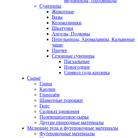
медовницы, тортовницы
Сувениры
Животные
Вазы
Колокольчики
Шкатулки
Ангелы, Подковы
Пепельницы, Аромалампы, Кальянные
чаши
Прочее
Сезонные сувениры
Пасхальные
Новогодние
Символ года кролика
Сырьё
Глина
Каолин
Глинозём
Шамотные порошки
Гипс
Силикат циркония
Полевошпатовое сырье
Другие природные материалы
Мелющие тела и футеровочные материалы
Футеровочные материалы