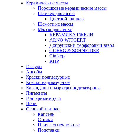
Керамические массы
Порошковые керамические массы
Шликер для литья
Цветной шликер
Шамотные массы
Массы для лепки
КЕРАМИКА ГЖЕЛИ
ARNO WITGERT
Добрушский фарфоровый завод
GOERG & SCHNEIDER
Cinikop
КНР
Глазури
Ангобы
Краски подглазурные
Краски надглазурные
Карандаши и маркеры подглазурные
Пигменты
Гончарные круги
Печи
Огневой припас
Капсель
Стойки
Плиты огнеупорные
Подставки