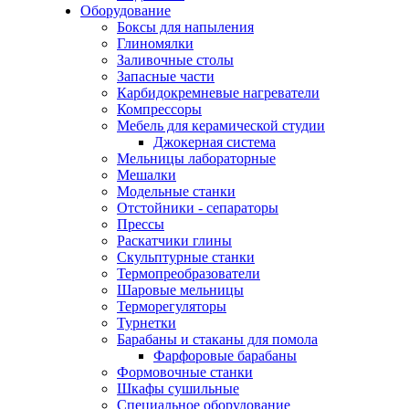
Оборудование
Боксы для напыления
Глиномялки
Заливочные столы
Запасные части
Карбидокремневые нагреватели
Компрессоры
Мебель для керамической студии
Джокерная система
Мельницы лабораторные
Мешалки
Модельные станки
Отстойники - сепараторы
Прессы
Раскатчики глины
Скульптурные станки
Термопреобразователи
Шаровые мельницы
Терморегуляторы
Турнетки
Барабаны и стаканы для помола
Фарфоровые барабаны
Формовочные станки
Шкафы сушильные
Специальное оборудование