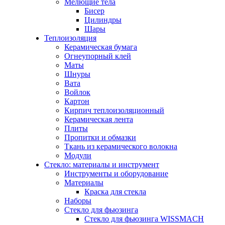
Мелющие тела
Бисер
Цилиндры
Шары
Теплоизоляция
Керамическая бумага
Огнеупорный клей
Маты
Шнуры
Вата
Войлок
Картон
Кирпич теплоизоляционный
Керамическая лента
Плиты
Пропитки и обмазки
Ткань из керамического волокна
Модули
Стекло: материалы и инструмент
Инструменты и оборудование
Материалы
Краска для стекла
Наборы
Стекло для фьюзинга
Стекло для фьюзинга WISSMACH