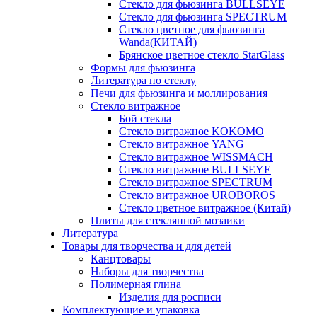
Стекло для фьюзинга BULLSEYE
Стекло для фьюзинга SPECTRUM
Стекло цветное для фьюзинга
Wanda(КИТАЙ)
Брянское цветное стекло StarGlass
Формы для фьюзинга
Литература по стеклу
Печи для фьюзинга и моллирования
Стекло витражное
Бой стекла
Стекло витражное KOKOMO
Стекло витражное YANG
Стекло витражное WISSMACH
Стекло витражное BULLSEYE
Стекло витражное SPECTRUM
Стекло витражное UROBOROS
Стекло цветное витражное (Китай)
Плиты для стеклянной мозаики
Литература
Товары для творчества и для детей
Канцтовары
Наборы для творчества
Полимерная глина
Изделия для росписи
Комплектующие и упаковка