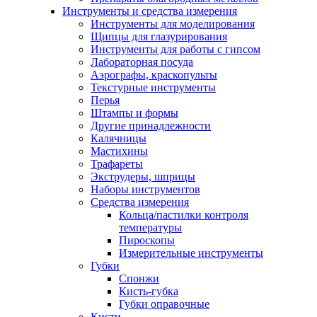
Инструменты и средства измерения
Инструменты для моделирования
Щипцы для глазурирования
Инструменты для работы с гипсом
Лабораторная посуда
Аэрографы, краскопульты
Текстурные инструменты
Перья
Штампы и формы
Другие принадлежности
Калячницы
Мастихины
Трафареты
Экструдеры, шприцы
Наборы инструментов
Средства измерения
Кольца/пастилки контроля
температуры
Пироскопы
Измерительные инструменты
Губки
Спонжи
Кисть-губка
Губки оправочные
Кисти