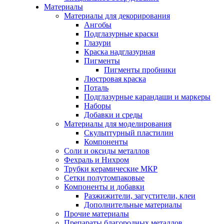
Материалы
Материалы для декорирования
Ангобы
Подглазурные краски
Глазури
Краска надглазурная
Пигменты
Пигменты пробники
Люстровая краска
Поталь
Подглазурные карандаши и маркеры
Наборы
Добавки и среды
Материалы для моделирования
Скульптурный пластилин
Компоненты
Соли и оксиды металлов
Фехраль и Нихром
Трубки керамические МКР
Сетки полутомпаковые
Компоненты и добавки
Разжижители, загустители, клеи
Дополнительные материалы
Прочие материалы
Препараты благородных металлов