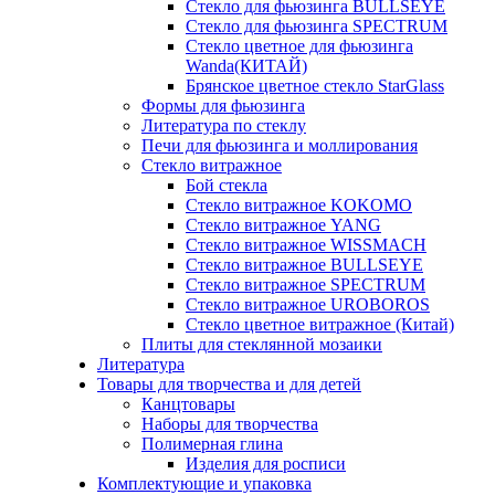
Стекло для фьюзинга BULLSEYE
Стекло для фьюзинга SPECTRUM
Стекло цветное для фьюзинга
Wanda(КИТАЙ)
Брянское цветное стекло StarGlass
Формы для фьюзинга
Литература по стеклу
Печи для фьюзинга и моллирования
Стекло витражное
Бой стекла
Стекло витражное KOKOMO
Стекло витражное YANG
Стекло витражное WISSMACH
Стекло витражное BULLSEYE
Стекло витражное SPECTRUM
Стекло витражное UROBOROS
Стекло цветное витражное (Китай)
Плиты для стеклянной мозаики
Литература
Товары для творчества и для детей
Канцтовары
Наборы для творчества
Полимерная глина
Изделия для росписи
Комплектующие и упаковка