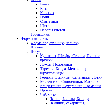
Белка
Коза
Колонок
Пони
Синтетика
Щетина
Наборы кистей
Бормашины
Формы для литья
Форма под отминку (набивку)
Прочее
Посуда
Кувшины, Штофы, Стопки, Пивные
кружки
Ложки, Половники
Тарелки, Блюда, Менажницы,
Фруктовницы
Горшки, Супницы, Салатники, Лотки
Молочники, Сливочники, Масленки
Конфетницы, Сухарницы, Креманки
Прочее
Чай/Кофе
Чашки, Бокалы, Блюдца
Чайники, сахарницы,