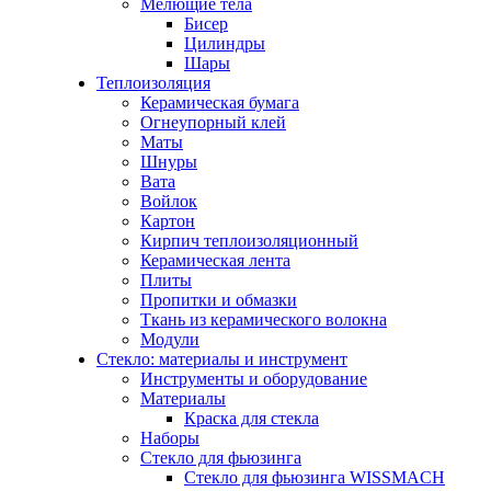
Мелющие тела
Бисер
Цилиндры
Шары
Теплоизоляция
Керамическая бумага
Огнеупорный клей
Маты
Шнуры
Вата
Войлок
Картон
Кирпич теплоизоляционный
Керамическая лента
Плиты
Пропитки и обмазки
Ткань из керамического волокна
Модули
Стекло: материалы и инструмент
Инструменты и оборудование
Материалы
Краска для стекла
Наборы
Стекло для фьюзинга
Стекло для фьюзинга WISSMACH