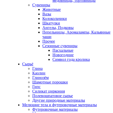
медовницы, тортовницы
Сувениры
Животные
Вазы
Колокольчики
Шкатулки
Ангелы, Подковы
Пепельницы, Аромалампы, Кальянные
чаши
Прочее
Сезонные сувениры
Пасхальные
Новогодние
Символ года кролика
Сырьё
Глина
Каолин
Глинозём
Шамотные порошки
Гипс
Силикат циркония
Полевошпатовое сырье
Другие природные материалы
Мелющие тела и футеровочные материалы
Футеровочные материалы