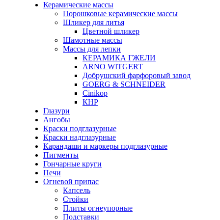
Керамические массы
Порошковые керамические массы
Шликер для литья
Цветной шликер
Шамотные массы
Массы для лепки
КЕРАМИКА ГЖЕЛИ
ARNO WITGERT
Добрушский фарфоровый завод
GOERG & SCHNEIDER
Cinikop
КНР
Глазури
Ангобы
Краски подглазурные
Краски надглазурные
Карандаши и маркеры подглазурные
Пигменты
Гончарные круги
Печи
Огневой припас
Капсель
Стойки
Плиты огнеупорные
Подставки