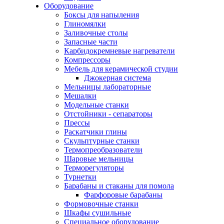
Оборудование
Боксы для напыления
Глиномялки
Заливочные столы
Запасные части
Карбидокремневые нагреватели
Компрессоры
Мебель для керамической студии
Джокерная система
Мельницы лабораторные
Мешалки
Модельные станки
Отстойники - сепараторы
Прессы
Раскатчики глины
Скульптурные станки
Термопреобразователи
Шаровые мельницы
Терморегуляторы
Турнетки
Барабаны и стаканы для помола
Фарфоровые барабаны
Формовочные станки
Шкафы сушильные
Специальное оборудование