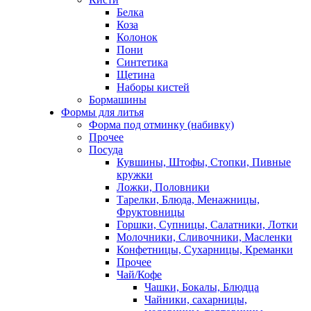
Белка
Коза
Колонок
Пони
Синтетика
Щетина
Наборы кистей
Бормашины
Формы для литья
Форма под отминку (набивку)
Прочее
Посуда
Кувшины, Штофы, Стопки, Пивные
кружки
Ложки, Половники
Тарелки, Блюда, Менажницы,
Фруктовницы
Горшки, Супницы, Салатники, Лотки
Молочники, Сливочники, Масленки
Конфетницы, Сухарницы, Креманки
Прочее
Чай/Кофе
Чашки, Бокалы, Блюдца
Чайники, сахарницы,