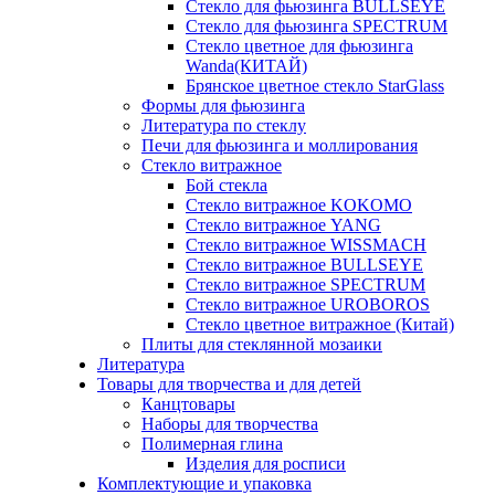
Стекло для фьюзинга BULLSEYE
Стекло для фьюзинга SPECTRUM
Стекло цветное для фьюзинга
Wanda(КИТАЙ)
Брянское цветное стекло StarGlass
Формы для фьюзинга
Литература по стеклу
Печи для фьюзинга и моллирования
Стекло витражное
Бой стекла
Стекло витражное KOKOMO
Стекло витражное YANG
Стекло витражное WISSMACH
Стекло витражное BULLSEYE
Стекло витражное SPECTRUM
Стекло витражное UROBOROS
Стекло цветное витражное (Китай)
Плиты для стеклянной мозаики
Литература
Товары для творчества и для детей
Канцтовары
Наборы для творчества
Полимерная глина
Изделия для росписи
Комплектующие и упаковка