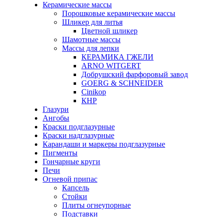
Керамические массы
Порошковые керамические массы
Шликер для литья
Цветной шликер
Шамотные массы
Массы для лепки
КЕРАМИКА ГЖЕЛИ
ARNO WITGERT
Добрушский фарфоровый завод
GOERG & SCHNEIDER
Cinikop
КНР
Глазури
Ангобы
Краски подглазурные
Краски надглазурные
Карандаши и маркеры подглазурные
Пигменты
Гончарные круги
Печи
Огневой припас
Капсель
Стойки
Плиты огнеупорные
Подставки