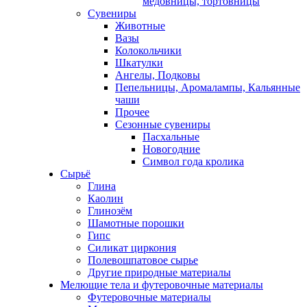
медовницы, тортовницы
Сувениры
Животные
Вазы
Колокольчики
Шкатулки
Ангелы, Подковы
Пепельницы, Аромалампы, Кальянные
чаши
Прочее
Сезонные сувениры
Пасхальные
Новогодние
Символ года кролика
Сырьё
Глина
Каолин
Глинозём
Шамотные порошки
Гипс
Силикат циркония
Полевошпатовое сырье
Другие природные материалы
Мелющие тела и футеровочные материалы
Футеровочные материалы