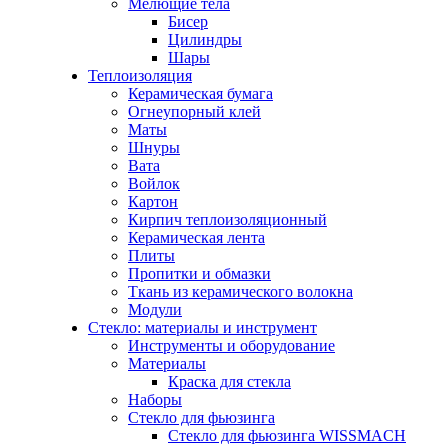
Мелющие тела
Бисер
Цилиндры
Шары
Теплоизоляция
Керамическая бумага
Огнеупорный клей
Маты
Шнуры
Вата
Войлок
Картон
Кирпич теплоизоляционный
Керамическая лента
Плиты
Пропитки и обмазки
Ткань из керамического волокна
Модули
Стекло: материалы и инструмент
Инструменты и оборудование
Материалы
Краска для стекла
Наборы
Стекло для фьюзинга
Стекло для фьюзинга WISSMACH