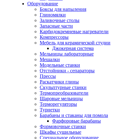
Оборудование
Боксы для напыления
Глиномялки
Заливочные столы
Запасные части
Карбидокремневые нагреватели
Компрессоры
Мебель для керамической студии
Джокерная система
Мельницы лабораторные
Мешалки
Модельные станки
Отстойники - сепараторы
Прессы
Раскатчики глины
Скульптурные станки
Термопреобразователи
Шаровые мельницы
Терморегуляторы
Турнетки
Барабаны и стаканы для помола
Фарфоровые барабаны
Формовочные станки
Шкафы сушильные
Специальное оборудование