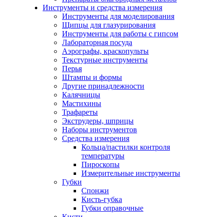
Инструменты и средства измерения
Инструменты для моделирования
Щипцы для глазурирования
Инструменты для работы с гипсом
Лабораторная посуда
Аэрографы, краскопульты
Текстурные инструменты
Перья
Штампы и формы
Другие принадлежности
Калячницы
Мастихины
Трафареты
Экструдеры, шприцы
Наборы инструментов
Средства измерения
Кольца/пастилки контроля
температуры
Пироскопы
Измерительные инструменты
Губки
Спонжи
Кисть-губка
Губки оправочные
Кисти