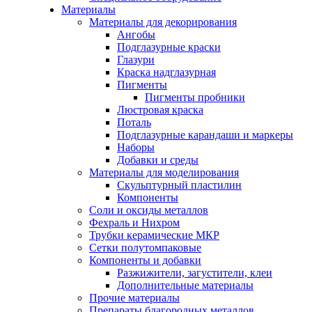
Материалы
Материалы для декорирования
Ангобы
Подглазурные краски
Глазури
Краска надглазурная
Пигменты
Пигменты пробники
Люстровая краска
Поталь
Подглазурные карандаши и маркеры
Наборы
Добавки и среды
Материалы для моделирования
Скульптурный пластилин
Компоненты
Соли и оксиды металлов
Фехраль и Нихром
Трубки керамические МКР
Сетки полутомпаковые
Компоненты и добавки
Разжижители, загустители, клеи
Дополнительные материалы
Прочие материалы
Препараты благородных металлов