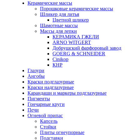
Керамические массы
Порошковые керамические массы
Шликер для литья
Цветной шликер
Шамотные массы
Массы для лепки
КЕРАМИКА ГЖЕЛИ
ARNO WITGERT
Добрушский фарфоровый завод
GOERG & SCHNEIDER
Cinikop
КНР
Глазури
Ангобы
Краски подглазурные
Краски надглазурные
Карандаши и маркеры подглазурные
Пигменты
Гончарные круги
Печи
Огневой припас
Капсель
Стойки
Плиты огнеупорные
Подставки