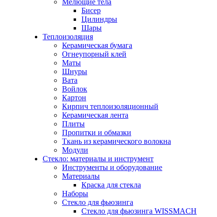
Мелющие тела
Бисер
Цилиндры
Шары
Теплоизоляция
Керамическая бумага
Огнеупорный клей
Маты
Шнуры
Вата
Войлок
Картон
Кирпич теплоизоляционный
Керамическая лента
Плиты
Пропитки и обмазки
Ткань из керамического волокна
Модули
Стекло: материалы и инструмент
Инструменты и оборудование
Материалы
Краска для стекла
Наборы
Стекло для фьюзинга
Стекло для фьюзинга WISSMACH