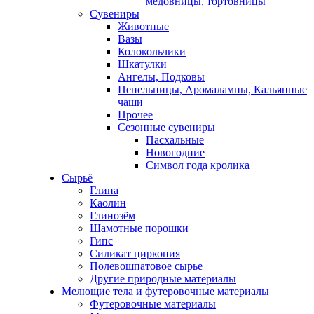
медовницы, тортовницы
Сувениры
Животные
Вазы
Колокольчики
Шкатулки
Ангелы, Подковы
Пепельницы, Аромалампы, Кальянные
чаши
Прочее
Сезонные сувениры
Пасхальные
Новогодние
Символ года кролика
Сырьё
Глина
Каолин
Глинозём
Шамотные порошки
Гипс
Силикат циркония
Полевошпатовое сырье
Другие природные материалы
Мелющие тела и футеровочные материалы
Футеровочные материалы