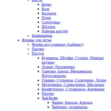
Белка
Коза
Колонок
Пони
Синтетика
Щетина
Наборы кистей
Бормашины
Формы для литья
Форма под отминку (набивку)
Прочее
Посуда
Кувшины, Штофы, Стопки, Пивные
кружки
Ложки, Половники
Тарелки, Блюда, Менажницы,
Фруктовницы
Горшки, Супницы, Салатники, Лотки
Молочники, Сливочники, Масленки
Конфетницы, Сухарницы, Креманки
Прочее
Чай/Кофе
Чашки, Бокалы, Блюдца
Чайники, сахарницы,