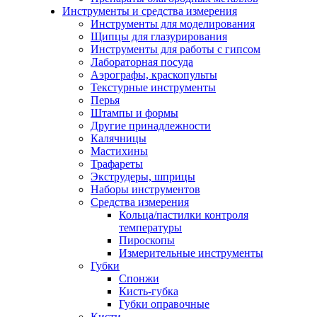
Инструменты и средства измерения
Инструменты для моделирования
Щипцы для глазурирования
Инструменты для работы с гипсом
Лабораторная посуда
Аэрографы, краскопульты
Текстурные инструменты
Перья
Штампы и формы
Другие принадлежности
Калячницы
Мастихины
Трафареты
Экструдеры, шприцы
Наборы инструментов
Средства измерения
Кольца/пастилки контроля
температуры
Пироскопы
Измерительные инструменты
Губки
Спонжи
Кисть-губка
Губки оправочные
Кисти