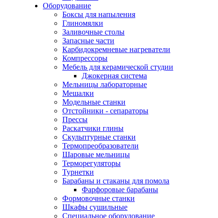
Оборудование
Боксы для напыления
Глиномялки
Заливочные столы
Запасные части
Карбидокремневые нагреватели
Компрессоры
Мебель для керамической студии
Джокерная система
Мельницы лабораторные
Мешалки
Модельные станки
Отстойники - сепараторы
Прессы
Раскатчики глины
Скульптурные станки
Термопреобразователи
Шаровые мельницы
Терморегуляторы
Турнетки
Барабаны и стаканы для помола
Фарфоровые барабаны
Формовочные станки
Шкафы сушильные
Специальное оборудование