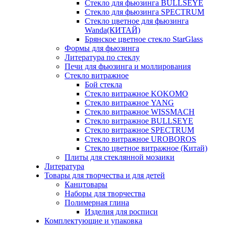
Стекло для фьюзинга BULLSEYE
Стекло для фьюзинга SPECTRUM
Стекло цветное для фьюзинга
Wanda(КИТАЙ)
Брянское цветное стекло StarGlass
Формы для фьюзинга
Литература по стеклу
Печи для фьюзинга и моллирования
Стекло витражное
Бой стекла
Стекло витражное KOKOMO
Стекло витражное YANG
Стекло витражное WISSMACH
Стекло витражное BULLSEYE
Стекло витражное SPECTRUM
Стекло витражное UROBOROS
Стекло цветное витражное (Китай)
Плиты для стеклянной мозаики
Литература
Товары для творчества и для детей
Канцтовары
Наборы для творчества
Полимерная глина
Изделия для росписи
Комплектующие и упаковка