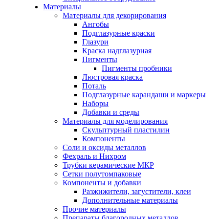
Материалы
Материалы для декорирования
Ангобы
Подглазурные краски
Глазури
Краска надглазурная
Пигменты
Пигменты пробники
Люстровая краска
Поталь
Подглазурные карандаши и маркеры
Наборы
Добавки и среды
Материалы для моделирования
Скульптурный пластилин
Компоненты
Соли и оксиды металлов
Фехраль и Нихром
Трубки керамические МКР
Сетки полутомпаковые
Компоненты и добавки
Разжижители, загустители, клеи
Дополнительные материалы
Прочие материалы
Препараты благородных металлов