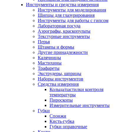
Инструменты и средства измерения
Инструменты для моделирования
Щипцы для глазурирования
Инструменты для работы с гипсом
Лабораторная посуда
Аэрографы, краскопульты
Текстурные инструменты
Перья
Штампы и формы
Другие принадлежности
Калячницы
Мастихины
Трафареты
Экструдеры, шприцы
Наборы инструментов
Средства измерения
Кольца/пастилки контроля
температуры
Пироскопы
Измерительные инструменты
Губки
Спонжи
Кисть-губка
Губки оправочные
Кисти