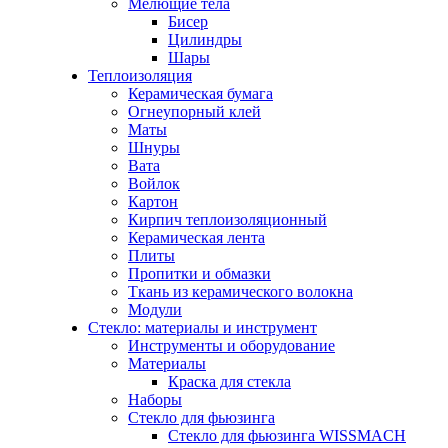
Мелющие тела
Бисер
Цилиндры
Шары
Теплоизоляция
Керамическая бумага
Огнеупорный клей
Маты
Шнуры
Вата
Войлок
Картон
Кирпич теплоизоляционный
Керамическая лента
Плиты
Пропитки и обмазки
Ткань из керамического волокна
Модули
Стекло: материалы и инструмент
Инструменты и оборудование
Материалы
Краска для стекла
Наборы
Стекло для фьюзинга
Стекло для фьюзинга WISSMACH