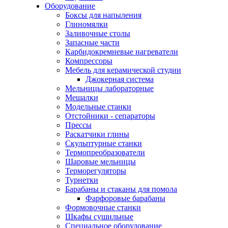
Оборудование
Боксы для напыления
Глиномялки
Заливочные столы
Запасные части
Карбидокремневые нагреватели
Компрессоры
Мебель для керамической студии
Джокерная система
Мельницы лабораторные
Мешалки
Модельные станки
Отстойники - сепараторы
Прессы
Раскатчики глины
Скульптурные станки
Термопреобразователи
Шаровые мельницы
Терморегуляторы
Турнетки
Барабаны и стаканы для помола
Фарфоровые барабаны
Формовочные станки
Шкафы сушильные
Специальное оборудование