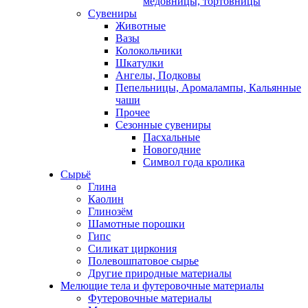
медовницы, тортовницы
Сувениры
Животные
Вазы
Колокольчики
Шкатулки
Ангелы, Подковы
Пепельницы, Аромалампы, Кальянные
чаши
Прочее
Сезонные сувениры
Пасхальные
Новогодние
Символ года кролика
Сырьё
Глина
Каолин
Глинозём
Шамотные порошки
Гипс
Силикат циркония
Полевошпатовое сырье
Другие природные материалы
Мелющие тела и футеровочные материалы
Футеровочные материалы