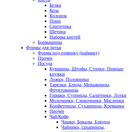
Белка
Коза
Колонок
Пони
Синтетика
Щетина
Наборы кистей
Бормашины
Формы для литья
Форма под отминку (набивку)
Прочее
Посуда
Кувшины, Штофы, Стопки, Пивные
кружки
Ложки, Половники
Тарелки, Блюда, Менажницы,
Фруктовницы
Горшки, Супницы, Салатники, Лотки
Молочники, Сливочники, Масленки
Конфетницы, Сухарницы, Креманки
Прочее
Чай/Кофе
Чашки, Бокалы, Блюдца
Чайники, сахарницы,