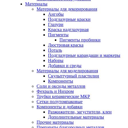
Материалы
Материалы для декорирования
Ангобы
Подглазурные краски
Глазури
Краска надглазурная
Пигменты
Пигменты пробники
Люстровая краска
Поталь
Подглазурные карандаши и маркеры
Наборы
Добавки и среды
Материалы для моделирования
Скульптурный пластилин
Компоненты
Соли и оксиды металлов
Фехраль и Нихром
Трубки керамические МКР
Сетки полутомпаковые
Компоненты и добавки
Разжижители, загустители, клеи
Дополнительные материалы
Прочие материалы
Препараты благородных металлов