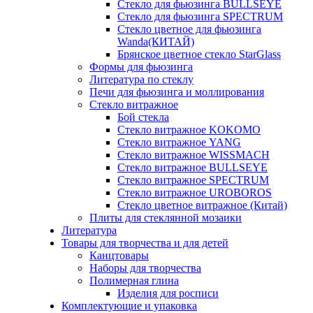
Стекло для фьюзинга BULLSEYE
Стекло для фьюзинга SPECTRUM
Стекло цветное для фьюзинга
Wanda(КИТАЙ)
Брянское цветное стекло StarGlass
Формы для фьюзинга
Литература по стеклу
Печи для фьюзинга и моллирования
Стекло витражное
Бой стекла
Стекло витражное KOKOMO
Стекло витражное YANG
Стекло витражное WISSMACH
Стекло витражное BULLSEYE
Стекло витражное SPECTRUM
Стекло витражное UROBOROS
Стекло цветное витражное (Китай)
Плиты для стеклянной мозаики
Литература
Товары для творчества и для детей
Канцтовары
Наборы для творчества
Полимерная глина
Изделия для росписи
Комплектующие и упаковка