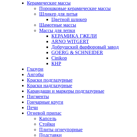
Керамические массы
Порошковые керамические массы
Шликер для литья
Цветной шликер
Шамотные массы
Массы для лепки
КЕРАМИКА ГЖЕЛИ
ARNO WITGERT
Добрушский фарфоровый завод
GOERG & SCHNEIDER
Cinikop
КНР
Глазури
Ангобы
Краски подглазурные
Краски надглазурные
Карандаши и маркеры подглазурные
Пигменты
Гончарные круги
Печи
Огневой припас
Капсель
Стойки
Плиты огнеупорные
Подставки