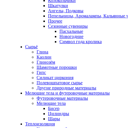
Колокольчики
Шкатулки
Ангелы, Подковы
Пепельницы, Аромалампы, Кальянные 
Прочее
Сезонные сувениры
Пасхальные
Новогодние
Символ года кролика
Сырьё
Глина
Каолин
Глинозём
Шамотные порошки
Гипс
Силикат циркония
Полевошпатовое сырье
Другие природные материалы
Мелющие тела и футеровочные материалы
Футеровочные материалы
Мелющие тела
Бисер
Цилиндры
Шары
Теплоизоляция