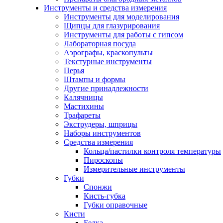
Инструменты и средства измерения
Инструменты для моделирования
Щипцы для глазурирования
Инструменты для работы с гипсом
Лабораторная посуда
Аэрографы, краскопульты
Текстурные инструменты
Перья
Штампы и формы
Другие принадлежности
Калячницы
Мастихины
Трафареты
Экструдеры, шприцы
Наборы инструментов
Средства измерения
Кольца/пастилки контроля температуры
Пироскопы
Измерительные инструменты
Губки
Спонжи
Кисть-губка
Губки оправочные
Кисти
Белка