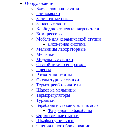
Оборудование
Боксы для напыления
Глиномялки
Заливочные столы
Запасные части
Карбидокремневые нагреватели
Компрессоры
Мебель для керамической студии
Джокерная система
Мельницы лабораторные
Мешалки
Модельные станки
Отстойники - сепараторы
Прессы
Раскатчики глины
Скульптурные станки
Термопреобразователи
Шаровые мельницы
Терморегуляторы
Турнетки
Барабаны и стаканы для помола
Фарфоровые барабаны
Формовочные станки
Шкафы сушильные
Специальное оборудование