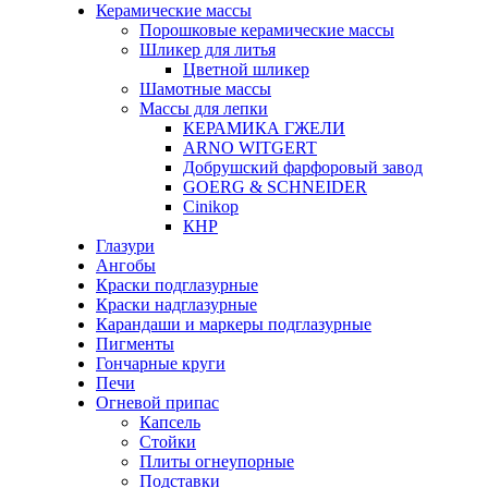
Керамические массы
Порошковые керамические массы
Шликер для литья
Цветной шликер
Шамотные массы
Массы для лепки
КЕРАМИКА ГЖЕЛИ
ARNO WITGERT
Добрушский фарфоровый завод
GOERG & SCHNEIDER
Cinikop
КНР
Глазури
Ангобы
Краски подглазурные
Краски надглазурные
Карандаши и маркеры подглазурные
Пигменты
Гончарные круги
Печи
Огневой припас
Капсель
Стойки
Плиты огнеупорные
Подставки