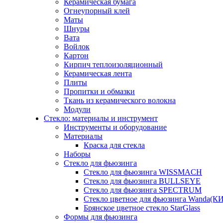
Керамическая бумага
Огнеупорный клей
Маты
Шнуры
Вата
Войлок
Картон
Кирпич теплоизоляционный
Керамическая лента
Плиты
Пропитки и обмазки
Ткань из керамического волокна
Модули
Стекло: материалы и инструмент
Инструменты и оборудование
Материалы
Краска для стекла
Наборы
Стекло для фьюзинга
Стекло для фьюзинга WISSMACH
Стекло для фьюзинга BULLSEYE
Стекло для фьюзинга SPECTRUM
Стекло цветное для фьюзинга Wanda(К
Брянское цветное стекло StarGlass
Формы для фьюзинга