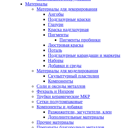
Материалы
Материалы для декорирования
Ангобы
Подглазурные краски
Глазури
Краска надглазурная
Пигменты
Пигменты пробники
Люстровая краска
Поталь
Подглазурные карандаши и маркеры
Наборы
Добавки и среды
Материалы для моделирования
Скульптурный пластилин
Компоненты
Соли и оксиды металлов
Фехраль и Нихром
Трубки керамические МКР
Сетки полутомпаковые
Компоненты и добавки
Разжижители, загустители, клеи
Дополнительные материалы
Прочие материалы
Препараты благородных металлов