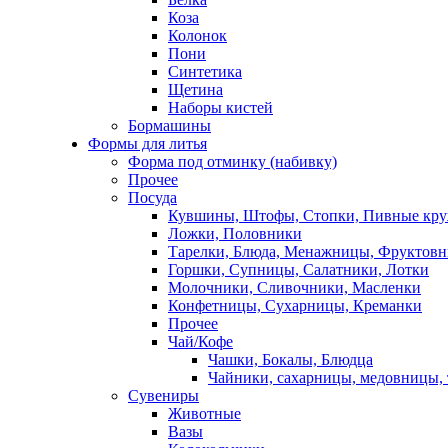
Коза
Колонок
Пони
Синтетика
Щетина
Наборы кистей
Бормашины
Формы для литья
Форма под отминку (набивку)
Прочее
Посуда
Кувшины, Штофы, Стопки, Пивные кр
Ложки, Половники
Тарелки, Блюда, Менажницы, Фруктов
Горшки, Супницы, Салатники, Лотки
Молочники, Сливочники, Масленки
Конфетницы, Сухарницы, Креманки
Прочее
Чай/Кофе
Чашки, Бокалы, Блюдца
Чайники, сахарницы, медовницы,
Сувениры
Животные
Вазы