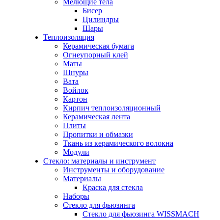
Мелющие тела
Бисер
Цилиндры
Шары
Теплоизоляция
Керамическая бумага
Огнеупорный клей
Маты
Шнуры
Вата
Войлок
Картон
Кирпич теплоизоляционный
Керамическая лента
Плиты
Пропитки и обмазки
Ткань из керамического волокна
Модули
Стекло: материалы и инструмент
Инструменты и оборудование
Материалы
Краска для стекла
Наборы
Стекло для фьюзинга
Стекло для фьюзинга WISSMACH