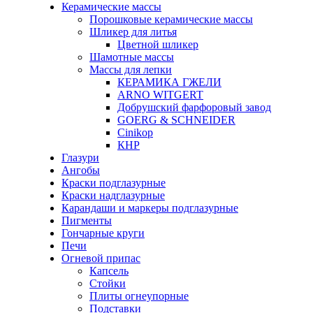
Керамические массы
Порошковые керамические массы
Шликер для литья
Цветной шликер
Шамотные массы
Массы для лепки
КЕРАМИКА ГЖЕЛИ
ARNO WITGERT
Добрушский фарфоровый завод
GOERG & SCHNEIDER
Cinikop
КНР
Глазури
Ангобы
Краски подглазурные
Краски надглазурные
Карандаши и маркеры подглазурные
Пигменты
Гончарные круги
Печи
Огневой припас
Капсель
Стойки
Плиты огнеупорные
Подставки