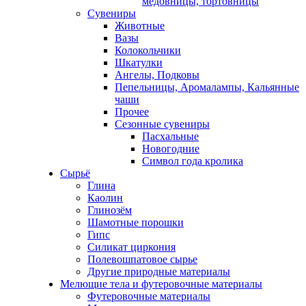
медовницы, тортовницы
Сувениры
Животные
Вазы
Колокольчики
Шкатулки
Ангелы, Подковы
Пепельницы, Аромалампы, Кальянные
чаши
Прочее
Сезонные сувениры
Пасхальные
Новогодние
Символ года кролика
Сырьё
Глина
Каолин
Глинозём
Шамотные порошки
Гипс
Силикат циркония
Полевошпатовое сырье
Другие природные материалы
Мелющие тела и футеровочные материалы
Футеровочные материалы