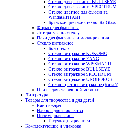
Стекло для фьюзинга BULLSEYE
Стекло для фьюзинга SPECTRUM
Стекло цветное для фьюзинга
Wanda(КИТАЙ)
Брянское цветное стекло StarGlass
Формы для фьюзинга
Литература по стеклу
Печи для фьюзинга и моллирования
Стекло витражное
Бой стекла
Стекло витражное KOKOMO
Стекло витражное YANG
Стекло витражное WISSMACH
Стекло витражное BULLSEYE
Стекло витражное SPECTRUM
Стекло витражное UROBOROS
Стекло цветное витражное (Китай)
Плиты для стеклянной мозаики
Литература
Товары для творчества и для детей
Канцтовары
Наборы для творчества
Полимерная глина
Изделия для росписи
Комплектующие и упаковка