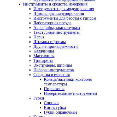
Инструменты и средства измерения
Инструменты для моделирования
Щипцы для глазурирования
Инструменты для работы с гипсом
Лабораторная посуда
Аэрографы, краскопульты
Текстурные инструменты
Перья
Штампы и формы
Другие принадлежности
Калячницы
Мастихины
Трафареты
Экструдеры, шприцы
Наборы инструментов
Средства измерения
Кольца/пастилки контроля
температуры
Пироскопы
Измерительные инструменты
Губки
Спонжи
Кисть-губка
Губки оправочные
Кисти