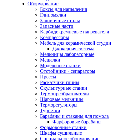
Оборудование
Боксы для напыления
Глиномялки
Заливочные столы
Запасные части
Карбидокремневые нагреватели
Компрессоры
Мебель для керамической студии
Джокерная система
Мельницы лабораторные
Мешалки
Модельные станки
Отстойники - сепараторы
Прессы
Раскатчики глины
Скульптурные станки
Термопреобразователи
Шаровые мельницы
Терморегуляторы
Турнетки
Барабаны и стаканы для помола
Фарфоровые барабаны
Формовочные станки
Шкафы сушильные
Специальное оборудование