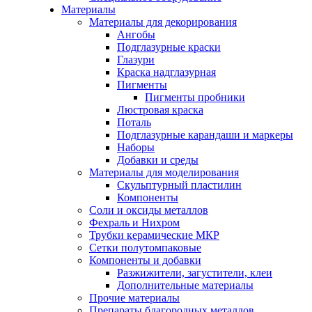
Материалы
Материалы для декорирования
Ангобы
Подглазурные краски
Глазури
Краска надглазурная
Пигменты
Пигменты пробники
Люстровая краска
Поталь
Подглазурные карандаши и маркеры
Наборы
Добавки и среды
Материалы для моделирования
Скульптурный пластилин
Компоненты
Соли и оксиды металлов
Фехраль и Нихром
Трубки керамические МКР
Сетки полутомпаковые
Компоненты и добавки
Разжижители, загустители, клеи
Дополнительные материалы
Прочие материалы
Препараты благородных металлов