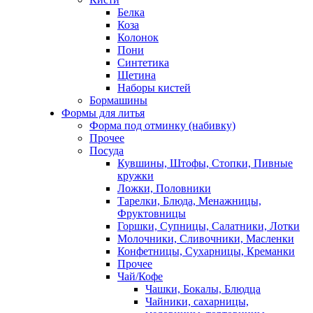
Белка
Коза
Колонок
Пони
Синтетика
Щетина
Наборы кистей
Бормашины
Формы для литья
Форма под отминку (набивку)
Прочее
Посуда
Кувшины, Штофы, Стопки, Пивные
кружки
Ложки, Половники
Тарелки, Блюда, Менажницы,
Фруктовницы
Горшки, Супницы, Салатники, Лотки
Молочники, Сливочники, Масленки
Конфетницы, Сухарницы, Креманки
Прочее
Чай/Кофе
Чашки, Бокалы, Блюдца
Чайники, сахарницы,