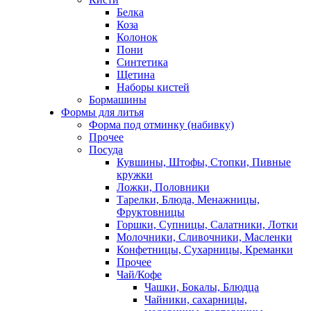
Белка
Коза
Колонок
Пони
Синтетика
Щетина
Наборы кистей
Бормашины
Формы для литья
Форма под отминку (набивку)
Прочее
Посуда
Кувшины, Штофы, Стопки, Пивные
кружки
Ложки, Половники
Тарелки, Блюда, Менажницы,
Фруктовницы
Горшки, Супницы, Салатники, Лотки
Молочники, Сливочники, Масленки
Конфетницы, Сухарницы, Креманки
Прочее
Чай/Кофе
Чашки, Бокалы, Блюдца
Чайники, сахарницы,