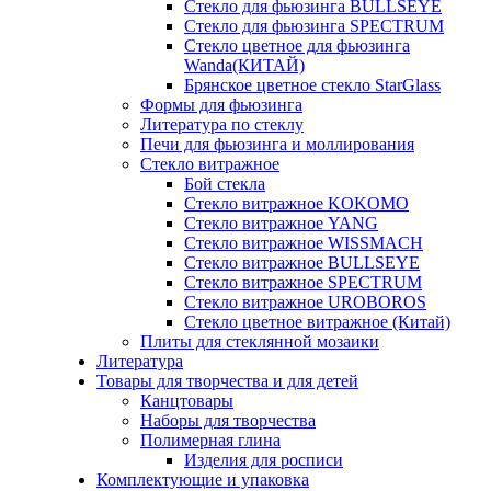
Стекло для фьюзинга BULLSEYE
Стекло для фьюзинга SPECTRUM
Стекло цветное для фьюзинга
Wanda(КИТАЙ)
Брянское цветное стекло StarGlass
Формы для фьюзинга
Литература по стеклу
Печи для фьюзинга и моллирования
Стекло витражное
Бой стекла
Стекло витражное KOKOMO
Стекло витражное YANG
Стекло витражное WISSMACH
Стекло витражное BULLSEYE
Стекло витражное SPECTRUM
Стекло витражное UROBOROS
Стекло цветное витражное (Китай)
Плиты для стеклянной мозаики
Литература
Товары для творчества и для детей
Канцтовары
Наборы для творчества
Полимерная глина
Изделия для росписи
Комплектующие и упаковка