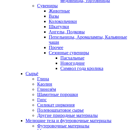
медовницы, тортовницы
Сувениры
Животные
Вазы
Колокольчики
Шкатулки
Ангелы, Подковы
Пепельницы, Аромалампы, Кальянные
чаши
Прочее
Сезонные сувениры
Пасхальные
Новогодние
Символ года кролика
Сырьё
Глина
Каолин
Глинозём
Шамотные порошки
Гипс
Силикат циркония
Полевошпатовое сырье
Другие природные материалы
Мелющие тела и футеровочные материалы
Футеровочные материалы