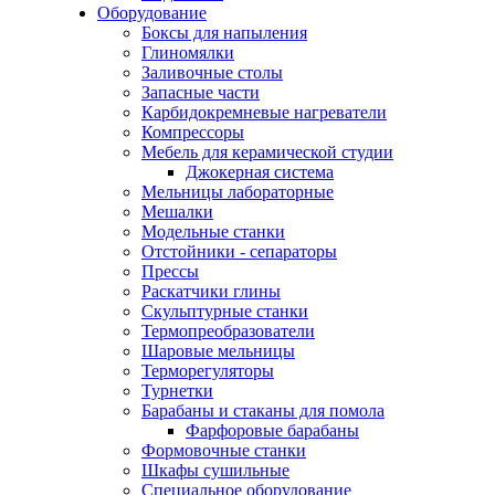
Оборудование
Боксы для напыления
Глиномялки
Заливочные столы
Запасные части
Карбидокремневые нагреватели
Компрессоры
Мебель для керамической студии
Джокерная система
Мельницы лабораторные
Мешалки
Модельные станки
Отстойники - сепараторы
Прессы
Раскатчики глины
Скульптурные станки
Термопреобразователи
Шаровые мельницы
Терморегуляторы
Турнетки
Барабаны и стаканы для помола
Фарфоровые барабаны
Формовочные станки
Шкафы сушильные
Специальное оборудование