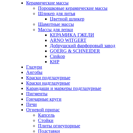
Керамические массы
Порошковые керамические массы
Шликер для литья
Цветной шликер
Шамотные массы
Массы для лепки
КЕРАМИКА ГЖЕЛИ
ARNO WITGERT
Добрушский фарфоровый завод
GOERG & SCHNEIDER
Cinikop
КНР
Глазури
Ангобы
Краски подглазурные
Краски надглазурные
Карандаши и маркеры подглазурные
Пигменты
Гончарные круги
Печи
Огневой припас
Капсель
Стойки
Плиты огнеупорные
Подставки