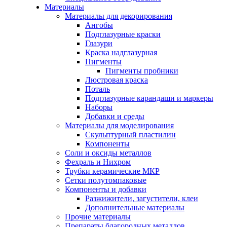
Материалы
Материалы для декорирования
Ангобы
Подглазурные краски
Глазури
Краска надглазурная
Пигменты
Пигменты пробники
Люстровая краска
Поталь
Подглазурные карандаши и маркеры
Наборы
Добавки и среды
Материалы для моделирования
Скульптурный пластилин
Компоненты
Соли и оксиды металлов
Фехраль и Нихром
Трубки керамические МКР
Сетки полутомпаковые
Компоненты и добавки
Разжижители, загустители, клеи
Дополнительные материалы
Прочие материалы
Препараты благородных металлов