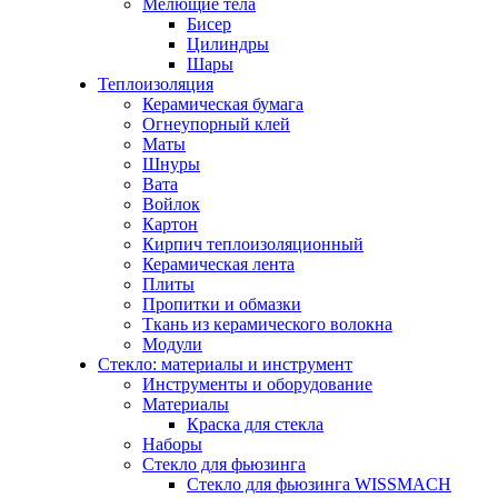
Мелющие тела
Бисер
Цилиндры
Шары
Теплоизоляция
Керамическая бумага
Огнеупорный клей
Маты
Шнуры
Вата
Войлок
Картон
Кирпич теплоизоляционный
Керамическая лента
Плиты
Пропитки и обмазки
Ткань из керамического волокна
Модули
Стекло: материалы и инструмент
Инструменты и оборудование
Материалы
Краска для стекла
Наборы
Стекло для фьюзинга
Стекло для фьюзинга WISSMACH