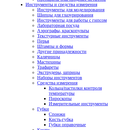
Инструменты и средства измерения
Инструменты для моделирования
Щипцы для глазурирования
Инструменты для работы с гипсом
Лабораторная посуда
Аэрографы, краскопульты
Текстурные инструменты
Перья
Штампы и формы
Другие принадлежности
Калячницы
Мастихины
Трафареты
Экструдеры, шприцы
Наборы инструментов
Средства измерения
Кольца/пастилки контроля
температуры
Пироскопы
Измерительные инструменты
Губки
Спонжи
Кисть-губка
Губки оправочные
Кисти