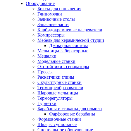
Оборудование
Боксы для напыления
Глиномялки
Заливочные столы
Запасные части
Карбидокремневые нагреватели
Компрессоры
Мебель для керамической студии
Джокерная система
Мельницы лабораторные
Мешалки
Модельные станки
Отстойники - сепараторы
Прессы
Раскатчики глины
Скульптурные станки
Термопреобразователи
Шаровые мельницы
Терморегуляторы
Турнетки
Барабаны и стаканы для помола
Фарфоровые барабаны
Формовочные станки
Шкафы сушильные
Специальное оборудование