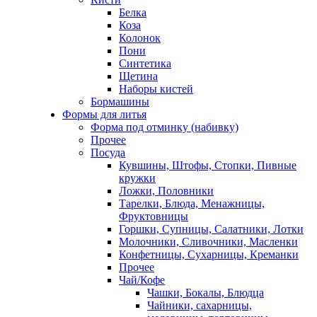
Белка
Коза
Колонок
Пони
Синтетика
Щетина
Наборы кистей
Бормашины
Формы для литья
Форма под отминку (набивку)
Прочее
Посуда
Кувшины, Штофы, Стопки, Пивные
кружки
Ложки, Половники
Тарелки, Блюда, Менажницы,
Фруктовницы
Горшки, Супницы, Салатники, Лотки
Молочники, Сливочники, Масленки
Конфетницы, Сухарницы, Креманки
Прочее
Чай/Кофе
Чашки, Бокалы, Блюдца
Чайники, сахарницы,