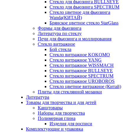
Стекло для фьюзинга BULLSEYE
Стекло для фьюзинга SPECTRUM
Стекло цветное для фьюзинга
Wanda(КИТАЙ)
Брянское цветное стекло StarGlass
Формы для фьюзинга
Литература по стеклу
Печи для фьюзинга и моллирования
Стекло витражное
Бой стекла
Стекло витражное KOKOMO
Стекло витражное YANG
Стекло витражное WISSMACH
Стекло витражное BULLSEYE
Стекло витражное SPECTRUM
Стекло витражное UROBOROS
Стекло цветное витражное (Китай)
Плиты для стеклянной мозаики
Литература
Товары для творчества и для детей
Канцтовары
Наборы для творчества
Полимерная глина
Изделия для росписи
Комплектующие и упаковка