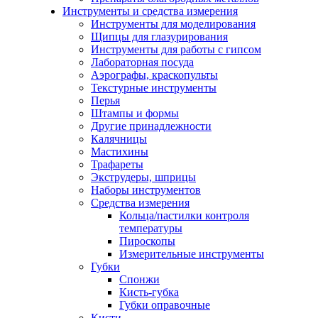
Инструменты и средства измерения
Инструменты для моделирования
Щипцы для глазурирования
Инструменты для работы с гипсом
Лабораторная посуда
Аэрографы, краскопульты
Текстурные инструменты
Перья
Штампы и формы
Другие принадлежности
Калячницы
Мастихины
Трафареты
Экструдеры, шприцы
Наборы инструментов
Средства измерения
Кольца/пастилки контроля
температуры
Пироскопы
Измерительные инструменты
Губки
Спонжи
Кисть-губка
Губки оправочные
Кисти