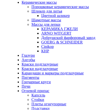
Керамические массы
Порошковые керамические массы
Шликер для литья
Цветной шликер
Шамотные массы
Массы для лепки
КЕРАМИКА ГЖЕЛИ
ARNO WITGERT
Добрушский фарфоровый завод
GOERG & SCHNEIDER
Cinikop
КНР
Глазури
Ангобы
Краски подглазурные
Краски надглазурные
Карандаши и маркеры подглазурные
Пигменты
Гончарные круги
Печи
Огневой припас
Капсель
Стойки
Плиты огнеупорные
Подставки