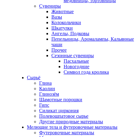
медовницы, тортовницы
Сувениры
Животные
Вазы
Колокольчики
Шкатулки
Ангелы, Подковы
Пепельницы, Аромалампы, Кальянные
чаши
Прочее
Сезонные сувениры
Пасхальные
Новогодние
Символ года кролика
Сырьё
Глина
Каолин
Глинозём
Шамотные порошки
Гипс
Силикат циркония
Полевошпатовое сырье
Другие природные материалы
Мелющие тела и футеровочные материалы
Футеровочные материалы