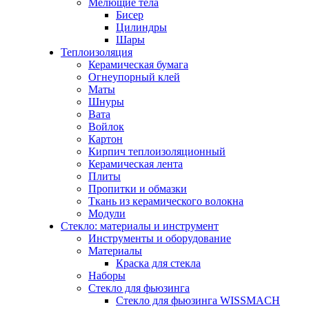
Мелющие тела
Бисер
Цилиндры
Шары
Теплоизоляция
Керамическая бумага
Огнеупорный клей
Маты
Шнуры
Вата
Войлок
Картон
Кирпич теплоизоляционный
Керамическая лента
Плиты
Пропитки и обмазки
Ткань из керамического волокна
Модули
Стекло: материалы и инструмент
Инструменты и оборудование
Материалы
Краска для стекла
Наборы
Стекло для фьюзинга
Стекло для фьюзинга WISSMACH