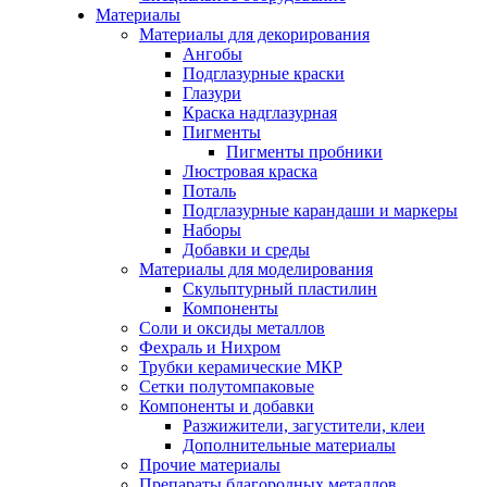
Материалы
Материалы для декорирования
Ангобы
Подглазурные краски
Глазури
Краска надглазурная
Пигменты
Пигменты пробники
Люстровая краска
Поталь
Подглазурные карандаши и маркеры
Наборы
Добавки и среды
Материалы для моделирования
Скульптурный пластилин
Компоненты
Соли и оксиды металлов
Фехраль и Нихром
Трубки керамические МКР
Сетки полутомпаковые
Компоненты и добавки
Разжижители, загустители, клеи
Дополнительные материалы
Прочие материалы
Препараты благородных металлов