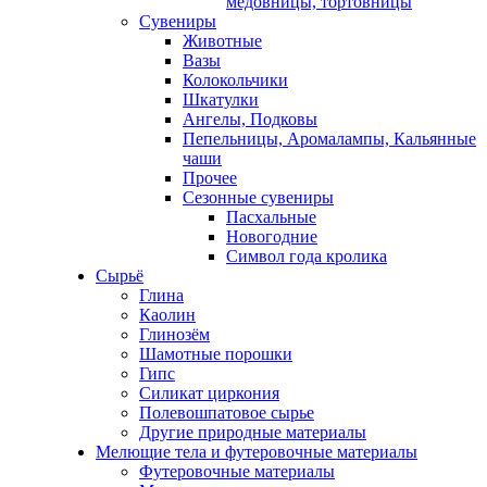
медовницы, тортовницы
Сувениры
Животные
Вазы
Колокольчики
Шкатулки
Ангелы, Подковы
Пепельницы, Аромалампы, Кальянные
чаши
Прочее
Сезонные сувениры
Пасхальные
Новогодние
Символ года кролика
Сырьё
Глина
Каолин
Глинозём
Шамотные порошки
Гипс
Силикат циркония
Полевошпатовое сырье
Другие природные материалы
Мелющие тела и футеровочные материалы
Футеровочные материалы