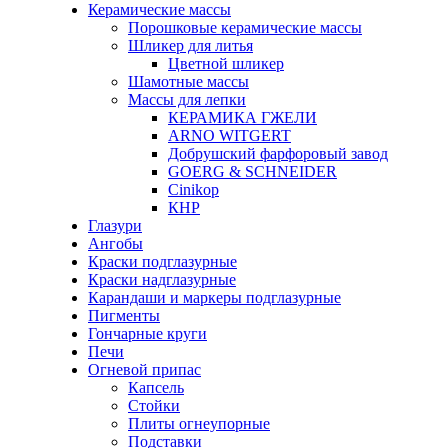
Керамические массы
Порошковые керамические массы
Шликер для литья
Цветной шликер
Шамотные массы
Массы для лепки
КЕРАМИКА ГЖЕЛИ
ARNO WITGERT
Добрушский фарфоровый завод
GOERG & SCHNEIDER
Cinikop
КНР
Глазури
Ангобы
Краски подглазурные
Краски надглазурные
Карандаши и маркеры подглазурные
Пигменты
Гончарные круги
Печи
Огневой припас
Капсель
Стойки
Плиты огнеупорные
Подставки