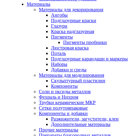
Материалы
Материалы для декорирования
Ангобы
Подглазурные краски
Глазури
Краска надглазурная
Пигменты
Пигменты пробники
Люстровая краска
Поталь
Подглазурные карандаши и маркеры
Наборы
Добавки и среды
Материалы для моделирования
Скульптурный пластилин
Компоненты
Соли и оксиды металлов
Фехраль и Нихром
Трубки керамические МКР
Сетки полутомпаковые
Компоненты и добавки
Разжижители, загустители, клеи
Дополнительные материалы
Прочие материалы
Препараты благородных металлов