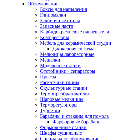
Оборудование
Боксы для напыления
Глиномялки
Заливочные столы
Запасные части
Карбидокремневые нагреватели
Компрессоры
Мебель для керамической студии
Джокерная система
Мельницы лабораторные
Мешалки
Модельные станки
Отстойники - сепараторы
Прессы
Раскатчики глины
Скульптурные станки
Термопреобразователи
Шаровые мельницы
Терморегуляторы
Турнетки
Барабаны и стаканы для помола
Фарфоровые барабаны
Формовочные станки
Шкафы сушильные
Специальное оборудование