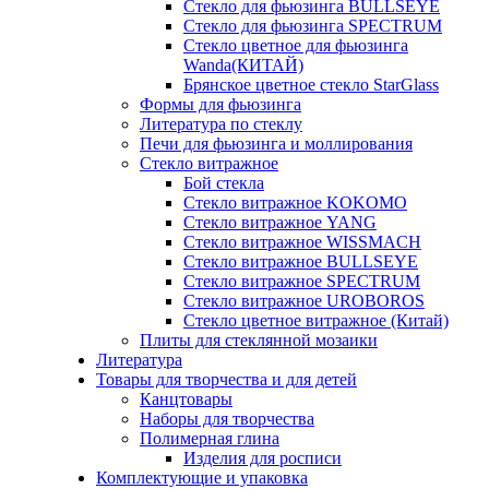
Стекло для фьюзинга BULLSEYE
Стекло для фьюзинга SPECTRUM
Стекло цветное для фьюзинга
Wanda(КИТАЙ)
Брянское цветное стекло StarGlass
Формы для фьюзинга
Литература по стеклу
Печи для фьюзинга и моллирования
Стекло витражное
Бой стекла
Стекло витражное KOKOMO
Стекло витражное YANG
Стекло витражное WISSMACH
Стекло витражное BULLSEYE
Стекло витражное SPECTRUM
Стекло витражное UROBOROS
Стекло цветное витражное (Китай)
Плиты для стеклянной мозаики
Литература
Товары для творчества и для детей
Канцтовары
Наборы для творчества
Полимерная глина
Изделия для росписи
Комплектующие и упаковка