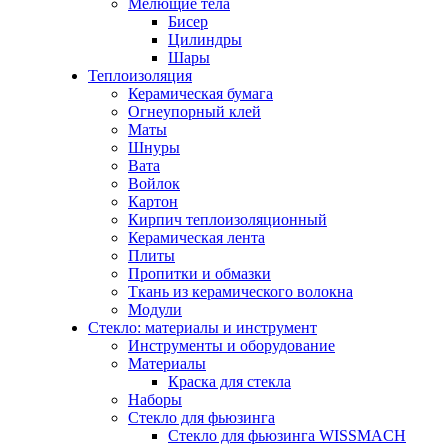
Мелющие тела
Бисер
Цилиндры
Шары
Теплоизоляция
Керамическая бумага
Огнеупорный клей
Маты
Шнуры
Вата
Войлок
Картон
Кирпич теплоизоляционный
Керамическая лента
Плиты
Пропитки и обмазки
Ткань из керамического волокна
Модули
Стекло: материалы и инструмент
Инструменты и оборудование
Материалы
Краска для стекла
Наборы
Стекло для фьюзинга
Стекло для фьюзинга WISSMACH