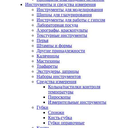
Инструменты и средства измерения
Инструменты для моделирования
Щипцы для глазурирования
Инструменты для работы с гипсом
Лабораторная посуда
Аэрографы, краскопульты
Текстурные инструменты
Перья
Штампы и формы
Другие принадлежности
Калячницы
Мастихины
Трафареты
Экструдеры, шприцы
Наборы инструментов
Средства измерения
Кольца/пастилки контроля
температуры
Пироскопы
Измерительные инструменты
Губки
Спонжи
Кисть-губка
Губки оправочные
Кисти