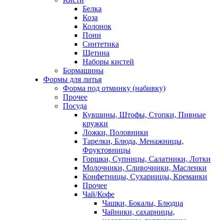
Белка
Коза
Колонок
Пони
Синтетика
Щетина
Наборы кистей
Бормашины
Формы для литья
Форма под отминку (набивку)
Прочее
Посуда
Кувшины, Штофы, Стопки, Пивные
кружки
Ложки, Половники
Тарелки, Блюда, Менажницы,
Фруктовницы
Горшки, Супницы, Салатники, Лотки
Молочники, Сливочники, Масленки
Конфетницы, Сухарницы, Креманки
Прочее
Чай/Кофе
Чашки, Бокалы, Блюдца
Чайники, сахарницы,