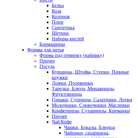
Белка
Коза
Колонок
Пони
Синтетика
Щетина
Наборы кистей
Бормашины
Формы для литья
Форма под отминку (набивку)
Прочее
Посуда
Кувшины, Штофы, Стопки, Пивные
кружки
Ложки, Половники
Тарелки, Блюда, Менажницы,
Фруктовницы
Горшки, Супницы, Салатники, Лотки
Молочники, Сливочники, Масленки
Конфетницы, Сухарницы, Креманки
Прочее
Чай/Кофе
Чашки, Бокалы, Блюдца
Чайники, сахарницы,