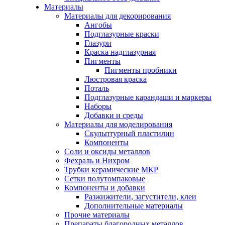
Материалы
Материалы для декорирования
Ангобы
Подглазурные краски
Глазури
Краска надглазурная
Пигменты
Пигменты пробники
Люстровая краска
Поталь
Подглазурные карандаши и маркеры
Наборы
Добавки и среды
Материалы для моделирования
Скульптурный пластилин
Компоненты
Соли и оксиды металлов
Фехраль и Нихром
Трубки керамические МКР
Сетки полутомпаковые
Компоненты и добавки
Разжижители, загустители, клеи
Дополнительные материалы
Прочие материалы
Препараты благородных металлов