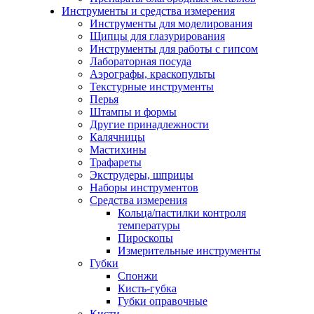
Инструменты и средства измерения
Инструменты для моделирования
Щипцы для глазурирования
Инструменты для работы с гипсом
Лабораторная посуда
Аэрографы, краскопульты
Текстурные инструменты
Перья
Штампы и формы
Другие принадлежности
Калячницы
Мастихины
Трафареты
Экструдеры, шприцы
Наборы инструментов
Средства измерения
Кольца/пастилки контроля
температуры
Пироскопы
Измерительные инструменты
Губки
Спонжи
Кисть-губка
Губки оправочные
Кисти