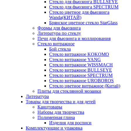
Стекло для фьюзинга BULLSEYE
Стекло для фьюзинга SPECTRUM
Стекло цветное для фьюзинга
Wanda(КИТАЙ)
Брянское цветное стекло StarGlass
Формы для фьюзинга
Литература по стеклу
Печи для фьюзинга и моллирования
Стекло витражное
Бой стекла
Стекло витражное KOKOMO
Стекло витражное YANG
Стекло витражное WISSMACH
Стекло витражное BULLSEYE
Стекло витражное SPECTRUM
Стекло витражное UROBOROS
Стекло цветное витражное (Китай)
Плиты для стеклянной мозаики
Литература
Товары для творчества и для детей
Канцтовары
Наборы для творчества
Полимерная глина
Изделия для росписи
Комплектующие и упаковка