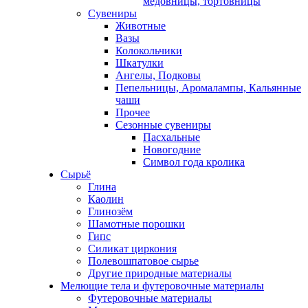
медовницы, тортовницы
Сувениры
Животные
Вазы
Колокольчики
Шкатулки
Ангелы, Подковы
Пепельницы, Аромалампы, Кальянные
чаши
Прочее
Сезонные сувениры
Пасхальные
Новогодние
Символ года кролика
Сырьё
Глина
Каолин
Глинозём
Шамотные порошки
Гипс
Силикат циркония
Полевошпатовое сырье
Другие природные материалы
Мелющие тела и футеровочные материалы
Футеровочные материалы