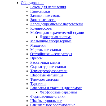
Оборудование
Боксы для напыления
Глиномялки
Заливочные столы
Запасные части
Карбидокремневые нагреватели
Компрессоры
Мебель для керамической студии
Джокерная система
Мельницы лабораторные
Мешалки
Модельные станки
Отстойники - сепараторы
Прессы
Раскатчики глины
Скульптурные станки
Термопреобразователи
Шаровые мельницы
Терморегуляторы
Турнетки
Барабаны и стаканы для помола
Фарфоровые барабаны
Формовочные станки
Шкафы сушильные
Специальное оборудование