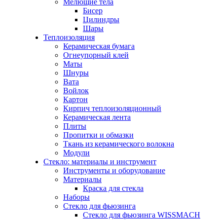
Мелющие тела
Бисер
Цилиндры
Шары
Теплоизоляция
Керамическая бумага
Огнеупорный клей
Маты
Шнуры
Вата
Войлок
Картон
Кирпич теплоизоляционный
Керамическая лента
Плиты
Пропитки и обмазки
Ткань из керамического волокна
Модули
Стекло: материалы и инструмент
Инструменты и оборудование
Материалы
Краска для стекла
Наборы
Стекло для фьюзинга
Стекло для фьюзинга WISSMACH