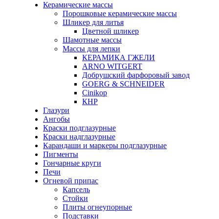
Керамические массы
Порошковые керамические массы
Шликер для литья
Цветной шликер
Шамотные массы
Массы для лепки
КЕРАМИКА ГЖЕЛИ
ARNO WITGERT
Добрушский фарфоровый завод
GOERG & SCHNEIDER
Cinikop
КНР
Глазури
Ангобы
Краски подглазурные
Краски надглазурные
Карандаши и маркеры подглазурные
Пигменты
Гончарные круги
Печи
Огневой припас
Капсель
Стойки
Плиты огнеупорные
Подставки