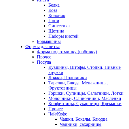
Белка
Коза
Колонок
Пони
Синтетика
Щетина
Наборы кистей
Бормашины
Формы для литья
Форма под отминку (набивку)
Прочее
Посуда
Кувшины, Штофы, Стопки, Пивные
кружки
Ложки, Половники
Тарелки, Блюда, Менажницы,
Фруктовницы
Горшки, Супницы, Салатники, Лотки
Молочники, Сливочники, Масленки
Конфетницы, Сухарницы, Креманки
Прочее
Чай/Кофе
Чашки, Бокалы, Блюдца
Чайники, сахарницы,