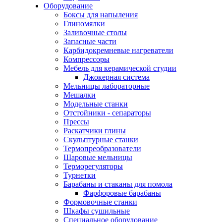
Оборудование
Боксы для напыления
Глиномялки
Заливочные столы
Запасные части
Карбидокремневые нагреватели
Компрессоры
Мебель для керамической студии
Джокерная система
Мельницы лабораторные
Мешалки
Модельные станки
Отстойники - сепараторы
Прессы
Раскатчики глины
Скульптурные станки
Термопреобразователи
Шаровые мельницы
Терморегуляторы
Турнетки
Барабаны и стаканы для помола
Фарфоровые барабаны
Формовочные станки
Шкафы сушильные
Специальное оборудование