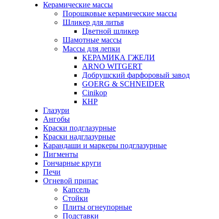
Керамические массы
Порошковые керамические массы
Шликер для литья
Цветной шликер
Шамотные массы
Массы для лепки
КЕРАМИКА ГЖЕЛИ
ARNO WITGERT
Добрушский фарфоровый завод
GOERG & SCHNEIDER
Cinikop
КНР
Глазури
Ангобы
Краски подглазурные
Краски надглазурные
Карандаши и маркеры подглазурные
Пигменты
Гончарные круги
Печи
Огневой припас
Капсель
Стойки
Плиты огнеупорные
Подставки