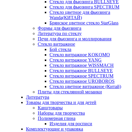
Стекло для фьюзинга BULLSEYE
Стекло для фьюзинга SPECTRUM
Стекло цветное для фьюзинга
Wanda(КИТАЙ)
Брянское цветное стекло StarGlass
Формы для фьюзинга
Литература по стеклу
Печи для фьюзинга и моллирования
Стекло витражное
Бой стекла
Стекло витражное KOKOMO
Стекло витражное YANG
Стекло витражное WISSMACH
Стекло витражное BULLSEYE
Стекло витражное SPECTRUM
Стекло витражное UROBOROS
Стекло цветное витражное (Китай)
Плиты для стеклянной мозаики
Литература
Товары для творчества и для детей
Канцтовары
Наборы для творчества
Полимерная глина
Изделия для росписи
Комплектующие и упаковка