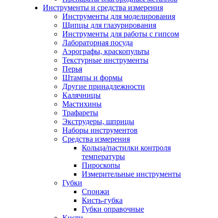
Инструменты и средства измерения
Инструменты для моделирования
Щипцы для глазурирования
Инструменты для работы с гипсом
Лабораторная посуда
Аэрографы, краскопульты
Текстурные инструменты
Перья
Штампы и формы
Другие принадлежности
Калячницы
Мастихины
Трафареты
Экструдеры, шприцы
Наборы инструментов
Средства измерения
Кольца/пастилки контроля
температуры
Пироскопы
Измерительные инструменты
Губки
Спонжи
Кисть-губка
Губки оправочные
Кисти