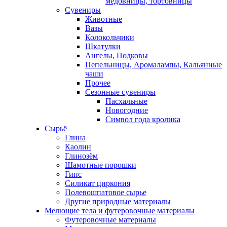
медовницы, тортовницы
Сувениры
Животные
Вазы
Колокольчики
Шкатулки
Ангелы, Подковы
Пепельницы, Аромалампы, Кальянные
чаши
Прочее
Сезонные сувениры
Пасхальные
Новогодние
Символ года кролика
Сырьё
Глина
Каолин
Глинозём
Шамотные порошки
Гипс
Силикат циркония
Полевошпатовое сырье
Другие природные материалы
Мелющие тела и футеровочные материалы
Футеровочные материалы