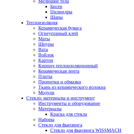
Мелющие тела
Бисер
Цилиндры
Шары
Теплоизоляция
Керамическая бумага
Огнеупорный клей
Маты
Шнуры
Вата
Войлок
Картон
Кирпич теплоизоляционный
Керамическая лента
Плиты
Пропитки и обмазки
Ткань из керамического волокна
Модули
Стекло: материалы и инструмент
Инструменты и оборудование
Материалы
Краска для стекла
Наборы
Стекло для фьюзинга
Стекло для фьюзинга WISSMACH