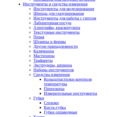
Инструменты и средства измерения
Инструменты для моделирования
Щипцы для глазурирования
Инструменты для работы с гипсом
Лабораторная посуда
Аэрографы, краскопульты
Текстурные инструменты
Перья
Штампы и формы
Другие принадлежности
Калячницы
Мастихины
Трафареты
Экструдеры, шприцы
Наборы инструментов
Средства измерения
Кольца/пастилки контроля
температуры
Пироскопы
Измерительные инструменты
Губки
Спонжи
Кисть-губка
Губки оправочные
Кисти