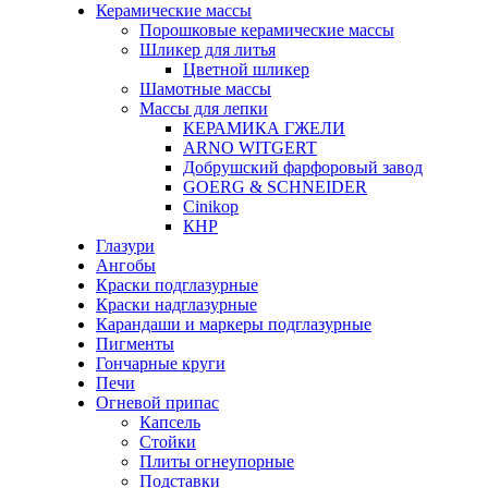
Керамические массы
Порошковые керамические массы
Шликер для литья
Цветной шликер
Шамотные массы
Массы для лепки
КЕРАМИКА ГЖЕЛИ
ARNO WITGERT
Добрушский фарфоровый завод
GOERG & SCHNEIDER
Cinikop
КНР
Глазури
Ангобы
Краски подглазурные
Краски надглазурные
Карандаши и маркеры подглазурные
Пигменты
Гончарные круги
Печи
Огневой припас
Капсель
Стойки
Плиты огнеупорные
Подставки