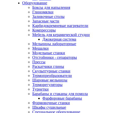
Оборудование
Боксы для напыления
Глиномялки
Заливочные столы
Запасные части
Карбидокремневые нагреватели
Компрессоры
Мебель для керамической студии
Джокерная система
Мельницы лабораторные
Мешалки
Модельные станки
Отстойники - сепараторы
Прессы
Раскатчики глины
Скульптурные станки
Термопреобразователи
Шаровые мельницы
Терморегуляторы
Турнетки
Барабаны и стаканы для помола
Фарфоровые барабаны
Формовочные станки
Шкафы сушильные
Специальное оборудование