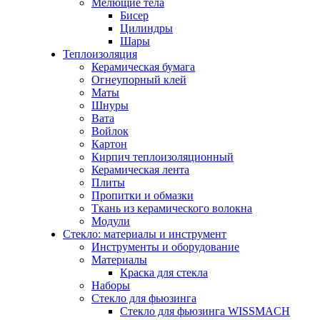
Мелющие тела
Бисер
Цилиндры
Шары
Теплоизоляция
Керамическая бумага
Огнеупорный клей
Маты
Шнуры
Вата
Войлок
Картон
Кирпич теплоизоляционный
Керамическая лента
Плиты
Пропитки и обмазки
Ткань из керамического волокна
Модули
Стекло: материалы и инструмент
Инструменты и оборудование
Материалы
Краска для стекла
Наборы
Стекло для фьюзинга
Стекло для фьюзинга WISSMACH