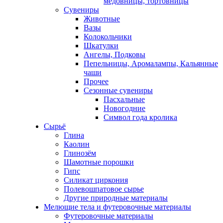
медовницы, тортовницы
Сувениры
Животные
Вазы
Колокольчики
Шкатулки
Ангелы, Подковы
Пепельницы, Аромалампы, Кальянные
чаши
Прочее
Сезонные сувениры
Пасхальные
Новогодние
Символ года кролика
Сырьё
Глина
Каолин
Глинозём
Шамотные порошки
Гипс
Силикат циркония
Полевошпатовое сырье
Другие природные материалы
Мелющие тела и футеровочные материалы
Футеровочные материалы