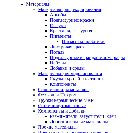
Материалы
Материалы для декорирования
Ангобы
Подглазурные краски
Глазури
Краска надглазурная
Пигменты
Пигменты пробники
Люстровая краска
Поталь
Подглазурные карандаши и маркеры
Наборы
Добавки и среды
Материалы для моделирования
Скульптурный пластилин
Компоненты
Соли и оксиды металлов
Фехраль и Нихром
Трубки керамические МКР
Сетки полутомпаковые
Компоненты и добавки
Разжижители, загустители, клеи
Дополнительные материалы
Прочие материалы
Препараты благородных металлов