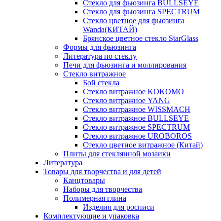
Стекло для фьюзинга BULLSEYE
Стекло для фьюзинга SPECTRUM
Стекло цветное для фьюзинга
Wanda(КИТАЙ)
Брянское цветное стекло StarGlass
Формы для фьюзинга
Литература по стеклу
Печи для фьюзинга и моллирования
Стекло витражное
Бой стекла
Стекло витражное KOKOMO
Стекло витражное YANG
Стекло витражное WISSMACH
Стекло витражное BULLSEYE
Стекло витражное SPECTRUM
Стекло витражное UROBOROS
Стекло цветное витражное (Китай)
Плиты для стеклянной мозаики
Литература
Товары для творчества и для детей
Канцтовары
Наборы для творчества
Полимерная глина
Изделия для росписи
Комплектующие и упаковка