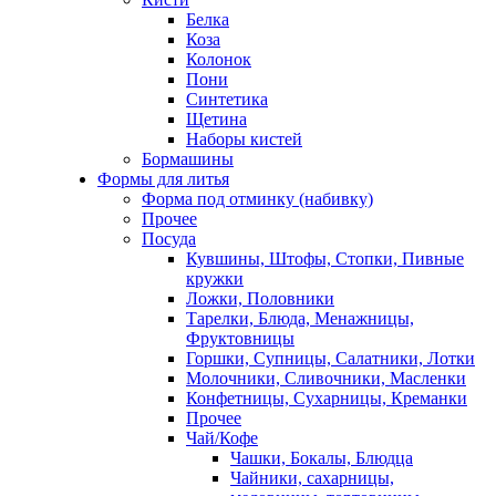
Белка
Коза
Колонок
Пони
Синтетика
Щетина
Наборы кистей
Бормашины
Формы для литья
Форма под отминку (набивку)
Прочее
Посуда
Кувшины, Штофы, Стопки, Пивные
кружки
Ложки, Половники
Тарелки, Блюда, Менажницы,
Фруктовницы
Горшки, Супницы, Салатники, Лотки
Молочники, Сливочники, Масленки
Конфетницы, Сухарницы, Креманки
Прочее
Чай/Кофе
Чашки, Бокалы, Блюдца
Чайники, сахарницы,