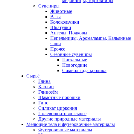
медовницы, тортовницы
Сувениры
Животные
Вазы
Колокольчики
Шкатулки
Ангелы, Подковы
Пепельницы, Аромалампы, Кальянные
чаши
Прочее
Сезонные сувениры
Пасхальные
Новогодние
Символ года кролика
Сырьё
Глина
Каолин
Глинозём
Шамотные порошки
Гипс
Силикат циркония
Полевошпатовое сырье
Другие природные материалы
Мелющие тела и футеровочные материалы
Футеровочные материалы