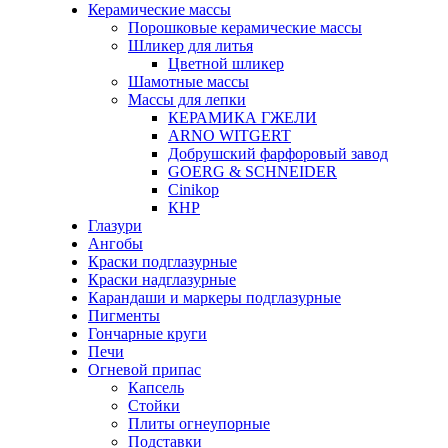
Керамические массы
Порошковые керамические массы
Шликер для литья
Цветной шликер
Шамотные массы
Массы для лепки
КЕРАМИКА ГЖЕЛИ
ARNO WITGERT
Добрушский фарфоровый завод
GOERG & SCHNEIDER
Cinikop
КНР
Глазури
Ангобы
Краски подглазурные
Краски надглазурные
Карандаши и маркеры подглазурные
Пигменты
Гончарные круги
Печи
Огневой припас
Капсель
Стойки
Плиты огнеупорные
Подставки