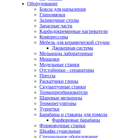
Оборудование
Боксы для напыления
Глиномялки
Заливочные столы
Запасные части
Карбидокремневые нагреватели
Компрессоры
Мебель для керамической студии
Джокерная система
Мельницы лабораторные
Мешалки
Модельные станки
Отстойники - сепараторы
Прессы
Раскатчики глины
Скульптурные станки
Термопреобразователи
Шаровые мельницы
Терморегуляторы
Турнетки
Барабаны и стаканы для помола
Фарфоровые барабаны
Формовочные станки
Шкафы сушильные
Специальное оборудование