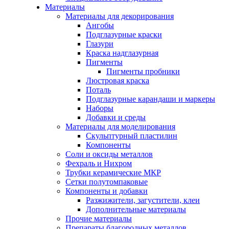
Материалы
Материалы для декорирования
Ангобы
Подглазурные краски
Глазури
Краска надглазурная
Пигменты
Пигменты пробники
Люстровая краска
Поталь
Подглазурные карандаши и маркеры
Наборы
Добавки и среды
Материалы для моделирования
Скульптурный пластилин
Компоненты
Соли и оксиды металлов
Фехраль и Нихром
Трубки керамические МКР
Сетки полутомпаковые
Компоненты и добавки
Разжижители, загустители, клеи
Дополнительные материалы
Прочие материалы
Препараты благородных металлов