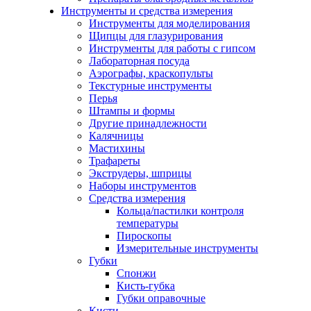
Инструменты и средства измерения
Инструменты для моделирования
Щипцы для глазурирования
Инструменты для работы с гипсом
Лабораторная посуда
Аэрографы, краскопульты
Текстурные инструменты
Перья
Штампы и формы
Другие принадлежности
Калячницы
Мастихины
Трафареты
Экструдеры, шприцы
Наборы инструментов
Средства измерения
Кольца/пастилки контроля
температуры
Пироскопы
Измерительные инструменты
Губки
Спонжи
Кисть-губка
Губки оправочные
Кисти