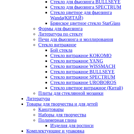
Стекло для фьюзинга BULLSEYE
Стекло для фьюзинга SPECTRUM
Стекло цветное для фьюзинга
Wanda(КИТАЙ)
Брянское цветное стекло StarGlass
Формы для фьюзинга
Литература по стеклу
Печи для фьюзинга и моллирования
Стекло витражное
Бой стекла
Стекло витражное KOKOMO
Стекло витражное YANG
Стекло витражное WISSMACH
Стекло витражное BULLSEYE
Стекло витражное SPECTRUM
Стекло витражное UROBOROS
Стекло цветное витражное (Китай)
Плиты для стеклянной мозаики
Литература
Товары для творчества и для детей
Канцтовары
Наборы для творчества
Полимерная глина
Изделия для росписи
Комплектующие и упаковка