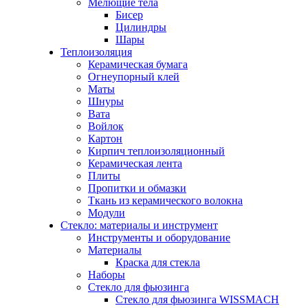
Мелющие тела
Бисер
Цилиндры
Шары
Теплоизоляция
Керамическая бумага
Огнеупорный клей
Маты
Шнуры
Вата
Войлок
Картон
Кирпич теплоизоляционный
Керамическая лента
Плиты
Пропитки и обмазки
Ткань из керамического волокна
Модули
Стекло: материалы и инструмент
Инструменты и оборудование
Материалы
Краска для стекла
Наборы
Стекло для фьюзинга
Стекло для фьюзинга WISSMACH