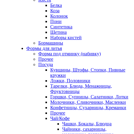
Белка
Коза
Колонок
Пони
Синтетика
Щетина
Наборы кистей
Бормашины
Формы для литья
Форма под отминку (набивку)
Прочее
Посуда
Кувшины, Штофы, Стопки, Пивные
кружки
Ложки, Половники
Тарелки, Блюда, Менажницы,
Фруктовницы
Горшки, Супницы, Салатники, Лотки
Молочники, Сливочники, Масленки
Конфетницы, Сухарницы, Креманки
Прочее
Чай/Кофе
Чашки, Бокалы, Блюдца
Чайники, сахарницы,