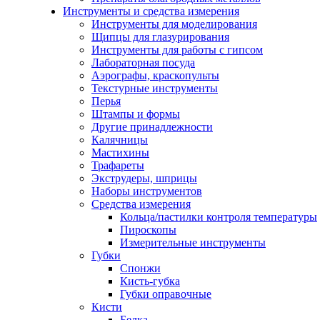
Инструменты и средства измерения
Инструменты для моделирования
Щипцы для глазурирования
Инструменты для работы с гипсом
Лабораторная посуда
Аэрографы, краскопульты
Текстурные инструменты
Перья
Штампы и формы
Другие принадлежности
Калячницы
Мастихины
Трафареты
Экструдеры, шприцы
Наборы инструментов
Средства измерения
Кольца/пастилки контроля температуры
Пироскопы
Измерительные инструменты
Губки
Спонжи
Кисть-губка
Губки оправочные
Кисти
Белка