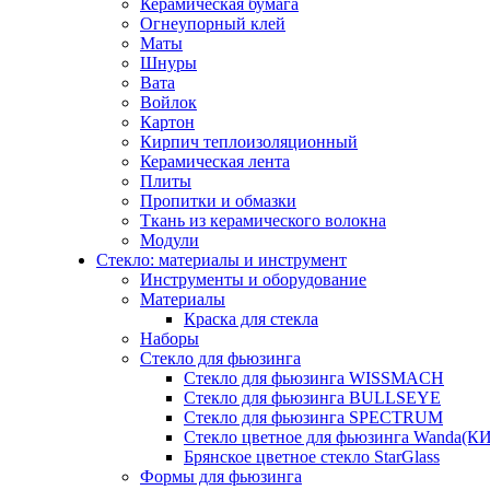
Керамическая бумага
Огнеупорный клей
Маты
Шнуры
Вата
Войлок
Картон
Кирпич теплоизоляционный
Керамическая лента
Плиты
Пропитки и обмазки
Ткань из керамического волокна
Модули
Стекло: материалы и инструмент
Инструменты и оборудование
Материалы
Краска для стекла
Наборы
Стекло для фьюзинга
Стекло для фьюзинга WISSMACH
Стекло для фьюзинга BULLSEYE
Стекло для фьюзинга SPECTRUM
Стекло цветное для фьюзинга Wanda(К
Брянское цветное стекло StarGlass
Формы для фьюзинга