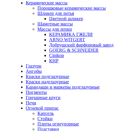
Керамические массы
Порошковые керамические массы
Шликер для литья
Цветной шликер
Шамотные массы
Массы для лепки
КЕРАМИКА ГЖЕЛИ
ARNO WITGERT
Добрушский фарфоровый завод
GOERG & SCHNEIDER
Cinikop
КНР
Глазури
Ангобы
Краски подглазурные
Краски надглазурные
Карандаши и маркеры подглазурные
Пигменты
Гончарные круги
Печи
Огневой припас
Капсель
Стойки
Плиты огнеупорные
Подставки