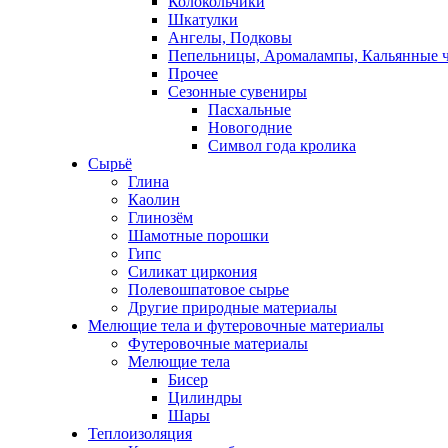
Колокольчики
Шкатулки
Ангелы, Подковы
Пепельницы, Аромалампы, Кальянные 
Прочее
Сезонные сувениры
Пасхальные
Новогодние
Символ года кролика
Сырьё
Глина
Каолин
Глинозём
Шамотные порошки
Гипс
Силикат циркония
Полевошпатовое сырье
Другие природные материалы
Мелющие тела и футеровочные материалы
Футеровочные материалы
Мелющие тела
Бисер
Цилиндры
Шары
Теплоизоляция