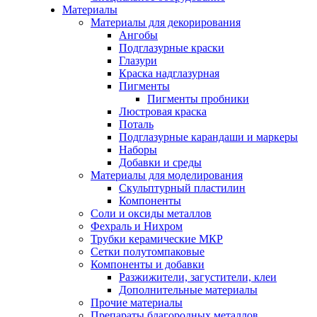
Материалы
Материалы для декорирования
Ангобы
Подглазурные краски
Глазури
Краска надглазурная
Пигменты
Пигменты пробники
Люстровая краска
Поталь
Подглазурные карандаши и маркеры
Наборы
Добавки и среды
Материалы для моделирования
Скульптурный пластилин
Компоненты
Соли и оксиды металлов
Фехраль и Нихром
Трубки керамические МКР
Сетки полутомпаковые
Компоненты и добавки
Разжижители, загустители, клеи
Дополнительные материалы
Прочие материалы
Препараты благородных металлов