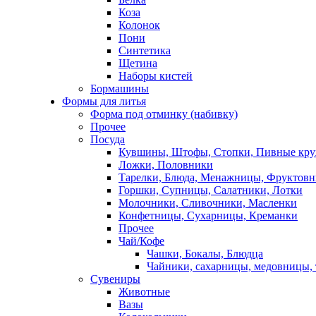
Коза
Колонок
Пони
Синтетика
Щетина
Наборы кистей
Бормашины
Формы для литья
Форма под отминку (набивку)
Прочее
Посуда
Кувшины, Штофы, Стопки, Пивные кр
Ложки, Половники
Тарелки, Блюда, Менажницы, Фруктов
Горшки, Супницы, Салатники, Лотки
Молочники, Сливочники, Масленки
Конфетницы, Сухарницы, Креманки
Прочее
Чай/Кофе
Чашки, Бокалы, Блюдца
Чайники, сахарницы, медовницы,
Сувениры
Животные
Вазы