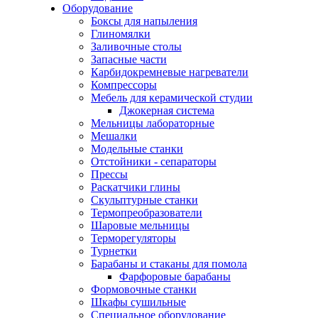
Оборудование
Боксы для напыления
Глиномялки
Заливочные столы
Запасные части
Карбидокремневые нагреватели
Компрессоры
Мебель для керамической студии
Джокерная система
Мельницы лабораторные
Мешалки
Модельные станки
Отстойники - сепараторы
Прессы
Раскатчики глины
Скульптурные станки
Термопреобразователи
Шаровые мельницы
Терморегуляторы
Турнетки
Барабаны и стаканы для помола
Фарфоровые барабаны
Формовочные станки
Шкафы сушильные
Специальное оборудование