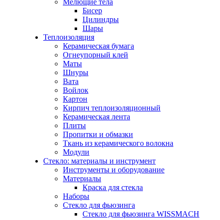
Мелющие тела
Бисер
Цилиндры
Шары
Теплоизоляция
Керамическая бумага
Огнеупорный клей
Маты
Шнуры
Вата
Войлок
Картон
Кирпич теплоизоляционный
Керамическая лента
Плиты
Пропитки и обмазки
Ткань из керамического волокна
Модули
Стекло: материалы и инструмент
Инструменты и оборудование
Материалы
Краска для стекла
Наборы
Стекло для фьюзинга
Стекло для фьюзинга WISSMACH