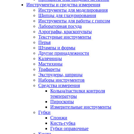
Инструменты и средства измерения
Инструменты для моделирования
Щипцы для глазурирования
Инструменты для работы с гипсом
Лабораторная посуда
Аэрографы, краскопульты
Текстурные инструменты
Перья
Штампы и формы
Другие принадлежности
Калячницы
Мастихины
Трафареты
Экструдеры, шприцы
Наборы инструментов
Средства измерения
Кольца/пастилки контроля
температуры
Пироскопы
Измерительные инструменты
Губки
Спонжи
Кисть-губка
Губки оправочные
Кисти