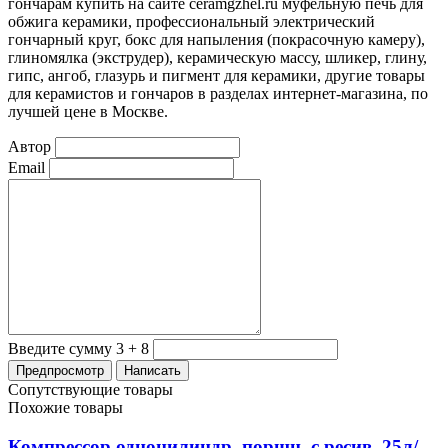
гончарам купить на сайте ceramgzhel.ru муфельную печь для
обжига керамики, профессиональный электрический
гончарный круг, бокс для
напыления (покрасочную камеру),
глиномялка (экструдер),
керамическую массу, шликер, глину,
гипс, ангоб, глазурь и пигмент для керамики, другие товары
для керамистов и гончаров в разделах интернет-магазина, по
лучшей цене в Москве.
Автор
Email
Введите сумму 3 + 8
Сопутствующие товары
Похожие товары
Компрессор одноцилиндр. поршн. c ресив, 25л/