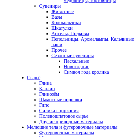
медовницы, тортовницы
Сувениры
Животные
Вазы
Колокольчики
Шкатулки
Ангелы, Подковы
Пепельницы, Аромалампы, Кальянные
чаши
Прочее
Сезонные сувениры
Пасхальные
Новогодние
Символ года кролика
Сырьё
Глина
Каолин
Глинозём
Шамотные порошки
Гипс
Силикат циркония
Полевошпатовое сырье
Другие природные материалы
Мелющие тела и футеровочные материалы
Футеровочные материалы