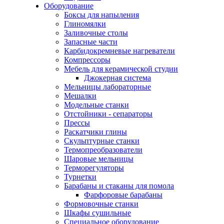
Оборудование
Боксы для напыления
Глиномялки
Заливочные столы
Запасные части
Карбидокремневые нагреватели
Компрессоры
Мебель для керамической студии
Джокерная система
Мельницы лабораторные
Мешалки
Модельные станки
Отстойники - сепараторы
Прессы
Раскатчики глины
Скульптурные станки
Термопреобразователи
Шаровые мельницы
Терморегуляторы
Турнетки
Барабаны и стаканы для помола
Фарфоровые барабаны
Формовочные станки
Шкафы сушильные
Специальное оборудование