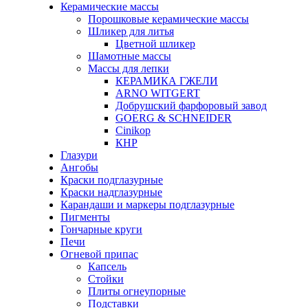
Керамические массы
Порошковые керамические массы
Шликер для литья
Цветной шликер
Шамотные массы
Массы для лепки
КЕРАМИКА ГЖЕЛИ
ARNO WITGERT
Добрушский фарфоровый завод
GOERG & SCHNEIDER
Cinikop
КНР
Глазури
Ангобы
Краски подглазурные
Краски надглазурные
Карандаши и маркеры подглазурные
Пигменты
Гончарные круги
Печи
Огневой припас
Капсель
Стойки
Плиты огнеупорные
Подставки