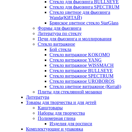
Стекло для фьюзинга BULLSEYE
Стекло для фьюзинга SPECTRUM
Стекло цветное для фьюзинга
Wanda(КИТАЙ)
Брянское цветное стекло StarGlass
Формы для фьюзинга
Литература по стеклу
Печи для фьюзинга и моллирования
Стекло витражное
Бой стекла
Стекло витражное KOKOMO
Стекло витражное YANG
Стекло витражное WISSMACH
Стекло витражное BULLSEYE
Стекло витражное SPECTRUM
Стекло витражное UROBOROS
Стекло цветное витражное (Китай)
Плиты для стеклянной мозаики
Литература
Товары для творчества и для детей
Канцтовары
Наборы для творчества
Полимерная глина
Изделия для росписи
Комплектующие и упаковка