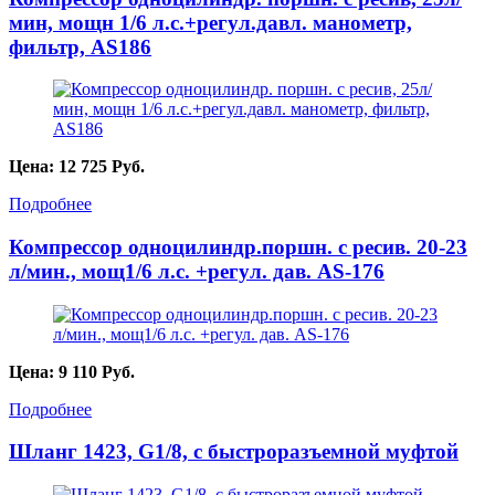
мин, мощн 1/6 л.с.+регул.давл. манометр,
фильтр, AS186
Цена:
12 725
Руб.
Подробнее
Компрессор одноцилиндр.поршн. с ресив. 20-23
л/мин., мощ1/6 л.с. +регул. дав. AS-176
Цена:
9 110
Руб.
Подробнее
Шланг 1423, G1/8, с быстроразъемной муфтой