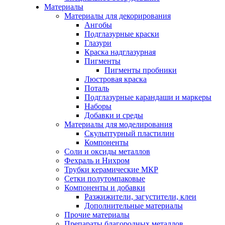
Материалы
Материалы для декорирования
Ангобы
Подглазурные краски
Глазури
Краска надглазурная
Пигменты
Пигменты пробники
Люстровая краска
Поталь
Подглазурные карандаши и маркеры
Наборы
Добавки и среды
Материалы для моделирования
Скульптурный пластилин
Компоненты
Соли и оксиды металлов
Фехраль и Нихром
Трубки керамические МКР
Сетки полутомпаковые
Компоненты и добавки
Разжижители, загустители, клеи
Дополнительные материалы
Прочие материалы
Препараты благородных металлов