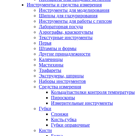
Инструменты и средства измерения
Инструменты для моделирования
Щипцы для глазурирования
Инструменты для работы с гипсом
Лабораторная посуда
Аэрографы, краскопульты
Текстурные инструменты
Перья
Штампы и формы
Другие принадлежности
Калячницы
Мастихины
Трафареты
Экструдеры, шприцы
Наборы инструментов
Средства измерения
Кольца/пастилки контроля температуры
Пироскопы
Измерительные инструменты
Губки
Спонжи
Кисть-губка
Губки оправочные
Кисти
Белка