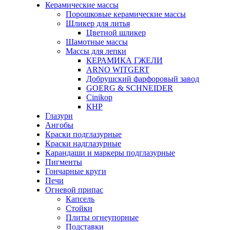
Керамические массы
Порошковые керамические массы
Шликер для литья
Цветной шликер
Шамотные массы
Массы для лепки
КЕРАМИКА ГЖЕЛИ
ARNO WITGERT
Добрушский фарфоровый завод
GOERG & SCHNEIDER
Cinikop
КНР
Глазури
Ангобы
Краски подглазурные
Краски надглазурные
Карандаши и маркеры подглазурные
Пигменты
Гончарные круги
Печи
Огневой припас
Капсель
Стойки
Плиты огнеупорные
Подставки