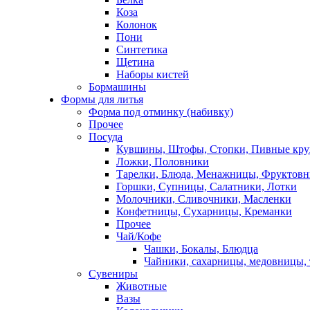
Коза
Колонок
Пони
Синтетика
Щетина
Наборы кистей
Бормашины
Формы для литья
Форма под отминку (набивку)
Прочее
Посуда
Кувшины, Штофы, Стопки, Пивные кр
Ложки, Половники
Тарелки, Блюда, Менажницы, Фруктов
Горшки, Супницы, Салатники, Лотки
Молочники, Сливочники, Масленки
Конфетницы, Сухарницы, Креманки
Прочее
Чай/Кофе
Чашки, Бокалы, Блюдца
Чайники, сахарницы, медовницы,
Сувениры
Животные
Вазы