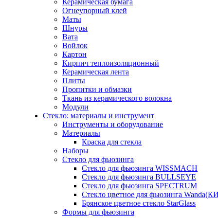
Керамическая бумага
Огнеупорный клей
Маты
Шнуры
Вата
Войлок
Картон
Кирпич теплоизоляционный
Керамическая лента
Плиты
Пропитки и обмазки
Ткань из керамического волокна
Модули
Стекло: материалы и инструмент
Инструменты и оборудование
Материалы
Краска для стекла
Наборы
Стекло для фьюзинга
Стекло для фьюзинга WISSMACH
Стекло для фьюзинга BULLSEYE
Стекло для фьюзинга SPECTRUM
Стекло цветное для фьюзинга Wanda(К
Брянское цветное стекло StarGlass
Формы для фьюзинга