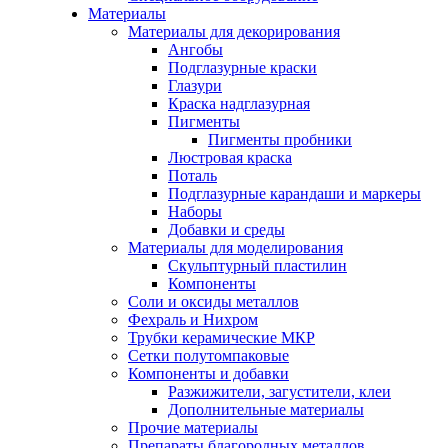
Материалы
Материалы для декорирования
Ангобы
Подглазурные краски
Глазури
Краска надглазурная
Пигменты
Пигменты пробники
Люстровая краска
Поталь
Подглазурные карандаши и маркеры
Наборы
Добавки и среды
Материалы для моделирования
Скульптурный пластилин
Компоненты
Соли и оксиды металлов
Фехраль и Нихром
Трубки керамические МКР
Сетки полутомпаковые
Компоненты и добавки
Разжижители, загустители, клеи
Дополнительные материалы
Прочие материалы
Препараты благородных металлов