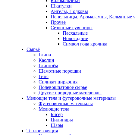
Колокольчики
Шкатулки
Ангелы, Подковы
Пепельницы, Аромалампы, Кальянные 
Прочее
Сезонные сувениры
Пасхальные
Новогодние
Символ года кролика
Сырьё
Глина
Каолин
Глинозём
Шамотные порошки
Гипс
Силикат циркония
Полевошпатовое сырье
Другие природные материалы
Мелющие тела и футеровочные материалы
Футеровочные материалы
Мелющие тела
Бисер
Цилиндры
Шары
Теплоизоляция