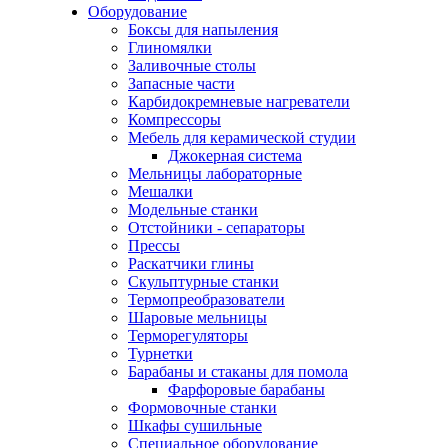
Оборудование
Боксы для напыления
Глиномялки
Заливочные столы
Запасные части
Карбидокремневые нагреватели
Компрессоры
Мебель для керамической студии
Джокерная система
Мельницы лабораторные
Мешалки
Модельные станки
Отстойники - сепараторы
Прессы
Раскатчики глины
Скульптурные станки
Термопреобразователи
Шаровые мельницы
Терморегуляторы
Турнетки
Барабаны и стаканы для помола
Фарфоровые барабаны
Формовочные станки
Шкафы сушильные
Специальное оборудование