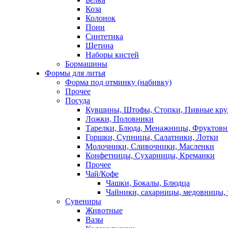
Коза
Колонок
Пони
Синтетика
Щетина
Наборы кистей
Бормашины
Формы для литья
Форма под отминку (набивку)
Прочее
Посуда
Кувшины, Штофы, Стопки, Пивные кр
Ложки, Половники
Тарелки, Блюда, Менажницы, Фруктов
Горшки, Супницы, Салатники, Лотки
Молочники, Сливочники, Масленки
Конфетницы, Сухарницы, Креманки
Прочее
Чай/Кофе
Чашки, Бокалы, Блюдца
Чайники, сахарницы, медовницы,
Сувениры
Животные
Вазы