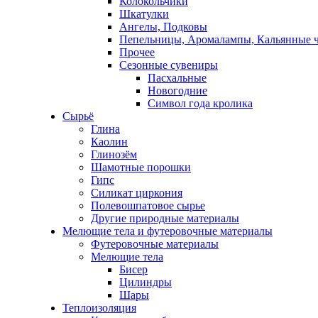
Колокольчики
Шкатулки
Ангелы, Подковы
Пепельницы, Аромалампы, Кальянные 
Прочее
Сезонные сувениры
Пасхальные
Новогодние
Символ года кролика
Сырьё
Глина
Каолин
Глинозём
Шамотные порошки
Гипс
Силикат циркония
Полевошпатовое сырье
Другие природные материалы
Мелющие тела и футеровочные материалы
Футеровочные материалы
Мелющие тела
Бисер
Цилиндры
Шары
Теплоизоляция