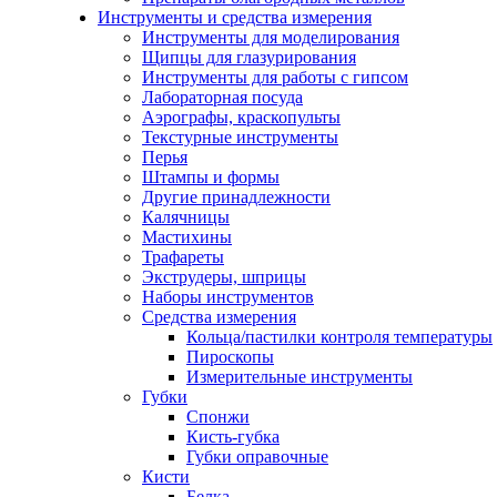
Инструменты и средства измерения
Инструменты для моделирования
Щипцы для глазурирования
Инструменты для работы с гипсом
Лабораторная посуда
Аэрографы, краскопульты
Текстурные инструменты
Перья
Штампы и формы
Другие принадлежности
Калячницы
Мастихины
Трафареты
Экструдеры, шприцы
Наборы инструментов
Средства измерения
Кольца/пастилки контроля температуры
Пироскопы
Измерительные инструменты
Губки
Спонжи
Кисть-губка
Губки оправочные
Кисти
Белка