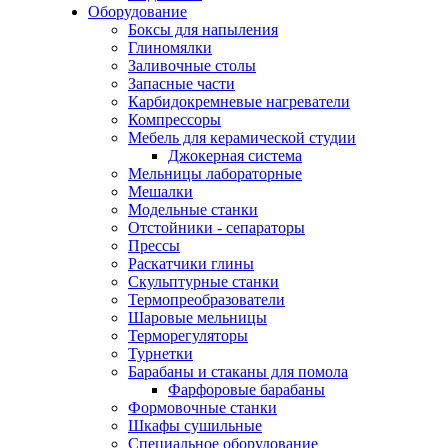
Оборудование
Боксы для напыления
Глиномялки
Заливочные столы
Запасные части
Карбидокремневые нагреватели
Компрессоры
Мебель для керамической студии
Джокерная система
Мельницы лабораторные
Мешалки
Модельные станки
Отстойники - сепараторы
Прессы
Раскатчики глины
Скульптурные станки
Термопреобразователи
Шаровые мельницы
Терморегуляторы
Турнетки
Барабаны и стаканы для помола
Фарфоровые барабаны
Формовочные станки
Шкафы сушильные
Специальное оборудование