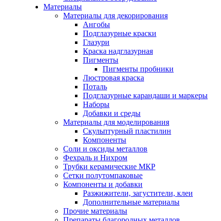
Материалы
Материалы для декорирования
Ангобы
Подглазурные краски
Глазури
Краска надглазурная
Пигменты
Пигменты пробники
Люстровая краска
Поталь
Подглазурные карандаши и маркеры
Наборы
Добавки и среды
Материалы для моделирования
Скульптурный пластилин
Компоненты
Соли и оксиды металлов
Фехраль и Нихром
Трубки керамические МКР
Сетки полутомпаковые
Компоненты и добавки
Разжижители, загустители, клеи
Дополнительные материалы
Прочие материалы
Препараты благородных металлов