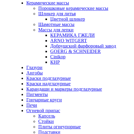
Керамические массы
Порошковые керамические массы
Шликер для литья
Цветной шликер
Шамотные массы
Массы для лепки
КЕРАМИКА ГЖЕЛИ
ARNO WITGERT
Добрушский фарфоровый завод
GOERG & SCHNEIDER
Cinikop
КНР
Глазури
Ангобы
Краски подглазурные
Краски надглазурные
Карандаши и маркеры подглазурные
Пигменты
Гончарные круги
Печи
Огневой припас
Капсель
Стойки
Плиты огнеупорные
Подставки