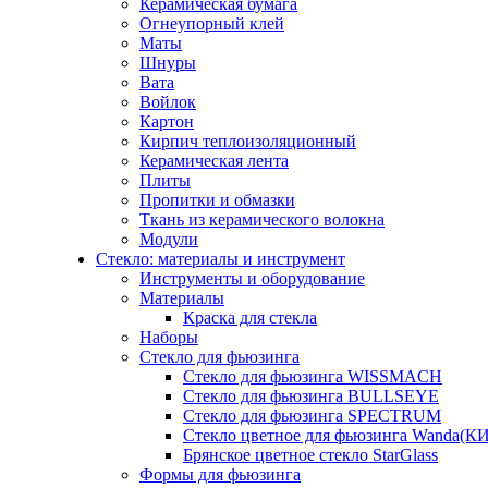
Керамическая бумага
Огнеупорный клей
Маты
Шнуры
Вата
Войлок
Картон
Кирпич теплоизоляционный
Керамическая лента
Плиты
Пропитки и обмазки
Ткань из керамического волокна
Модули
Стекло: материалы и инструмент
Инструменты и оборудование
Материалы
Краска для стекла
Наборы
Стекло для фьюзинга
Стекло для фьюзинга WISSMACH
Стекло для фьюзинга BULLSEYE
Стекло для фьюзинга SPECTRUM
Стекло цветное для фьюзинга Wanda(К
Брянское цветное стекло StarGlass
Формы для фьюзинга