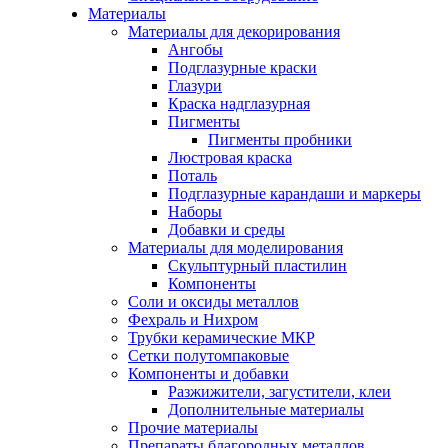
Материалы
Материалы для декорирования
Ангобы
Подглазурные краски
Глазури
Краска надглазурная
Пигменты
Пигменты пробники
Люстровая краска
Поталь
Подглазурные карандаши и маркеры
Наборы
Добавки и среды
Материалы для моделирования
Скульптурный пластилин
Компоненты
Соли и оксиды металлов
Фехраль и Нихром
Трубки керамические МКР
Сетки полутомпаковые
Компоненты и добавки
Разжижители, загустители, клеи
Дополнительные материалы
Прочие материалы
Препараты благородных металлов