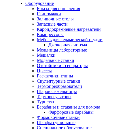
Оборудование
Боксы для напыления
Глиномялки
Заливочные столы
Запасные части
Карбидокремневые нагреватели
Компрессоры
Мебель для керамической студии
Джокерная система
Мельницы лабораторные
Мешалки
Модельные станки
Отстойники - сепараторы
Прессы
Раскатчики глины
Скульптурные станки
Термопреобразователи
Шаровые мельницы
Терморегуляторы
Турнетки
Барабаны и стаканы для помола
Фарфоровые барабаны
Формовочные станки
Шкафы сушильные
Специальное оборудование