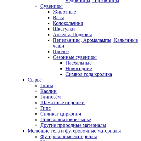
медовницы, тортовницы
Сувениры
Животные
Вазы
Колокольчики
Шкатулки
Ангелы, Подковы
Пепельницы, Аромалампы, Кальянные
чаши
Прочее
Сезонные сувениры
Пасхальные
Новогодние
Символ года кролика
Сырьё
Глина
Каолин
Глинозём
Шамотные порошки
Гипс
Силикат циркония
Полевошпатовое сырье
Другие природные материалы
Мелющие тела и футеровочные материалы
Футеровочные материалы