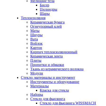
Мелющие тела
Бисер
Цилиндры
Шары
Теплоизоляция
Керамическая бумага
Огнеупорный клей
Маты
Шнуры
Вата
Войлок
Картон
Кирпич теплоизоляционный
Керамическая лента
Плиты
Пропитки и обмазки
Ткань из керамического волокна
Модули
Стекло: материалы и инструмент
Инструменты и оборудование
Материалы
Краска для стекла
Наборы
Стекло для фьюзинга
Стекло для фьюзинга WISSMACH