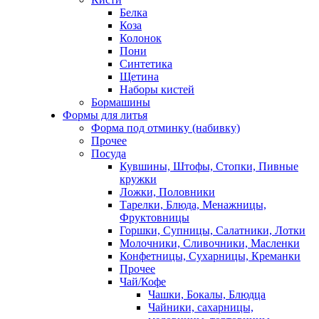
Белка
Коза
Колонок
Пони
Синтетика
Щетина
Наборы кистей
Бормашины
Формы для литья
Форма под отминку (набивку)
Прочее
Посуда
Кувшины, Штофы, Стопки, Пивные
кружки
Ложки, Половники
Тарелки, Блюда, Менажницы,
Фруктовницы
Горшки, Супницы, Салатники, Лотки
Молочники, Сливочники, Масленки
Конфетницы, Сухарницы, Креманки
Прочее
Чай/Кофе
Чашки, Бокалы, Блюдца
Чайники, сахарницы,