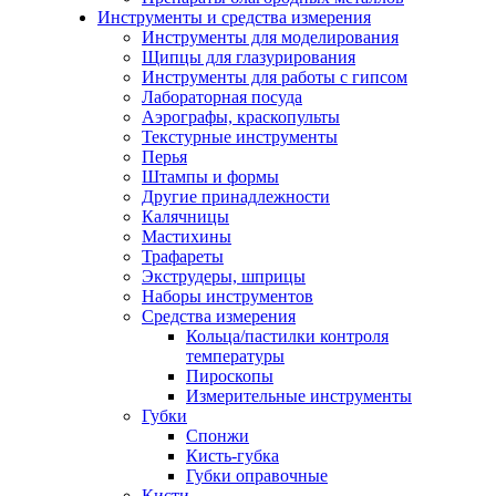
Инструменты и средства измерения
Инструменты для моделирования
Щипцы для глазурирования
Инструменты для работы с гипсом
Лабораторная посуда
Аэрографы, краскопульты
Текстурные инструменты
Перья
Штампы и формы
Другие принадлежности
Калячницы
Мастихины
Трафареты
Экструдеры, шприцы
Наборы инструментов
Средства измерения
Кольца/пастилки контроля
температуры
Пироскопы
Измерительные инструменты
Губки
Спонжи
Кисть-губка
Губки оправочные
Кисти