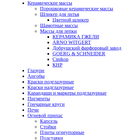
Керамические массы
Порошковые керамические массы
Шликер для литья
Цветной шликер
Шамотные массы
Массы для лепки
КЕРАМИКА ГЖЕЛИ
ARNO WITGERT
Добрушский фарфоровый завод
GOERG & SCHNEIDER
Cinikop
КНР
Глазури
Ангобы
Краски подглазурные
Краски надглазурные
Карандаши и маркеры подглазурные
Пигменты
Гончарные круги
Печи
Огневой припас
Капсель
Стойки
Плиты огнеупорные
Подставки