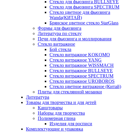
Стекло для фьюзинга BULLSEYE
Стекло для фьюзинга SPECTRUM
Стекло цветное для фьюзинга
Wanda(КИТАЙ)
Брянское цветное стекло StarGlass
Формы для фьюзинга
Литература по стеклу
Печи для фьюзинга и моллирования
Стекло витражное
Бой стекла
Стекло витражное KOKOMO
Стекло витражное YANG
Стекло витражное WISSMACH
Стекло витражное BULLSEYE
Стекло витражное SPECTRUM
Стекло витражное UROBOROS
Стекло цветное витражное (Китай)
Плиты для стеклянной мозаики
Литература
Товары для творчества и для детей
Канцтовары
Наборы для творчества
Полимерная глина
Изделия для росписи
Комплектующие и упаковка