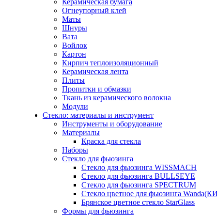
Керамическая бумага
Огнеупорный клей
Маты
Шнуры
Вата
Войлок
Картон
Кирпич теплоизоляционный
Керамическая лента
Плиты
Пропитки и обмазки
Ткань из керамического волокна
Модули
Стекло: материалы и инструмент
Инструменты и оборудование
Материалы
Краска для стекла
Наборы
Стекло для фьюзинга
Стекло для фьюзинга WISSMACH
Стекло для фьюзинга BULLSEYE
Стекло для фьюзинга SPECTRUM
Стекло цветное для фьюзинга Wanda(К
Брянское цветное стекло StarGlass
Формы для фьюзинга