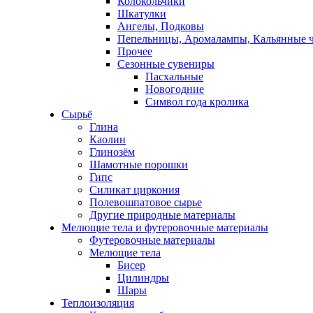
Колокольчики
Шкатулки
Ангелы, Подковы
Пепельницы, Аромалампы, Кальянные 
Прочее
Сезонные сувениры
Пасхальные
Новогодние
Символ года кролика
Сырьё
Глина
Каолин
Глинозём
Шамотные порошки
Гипс
Силикат циркония
Полевошпатовое сырье
Другие природные материалы
Мелющие тела и футеровочные материалы
Футеровочные материалы
Мелющие тела
Бисер
Цилиндры
Шары
Теплоизоляция