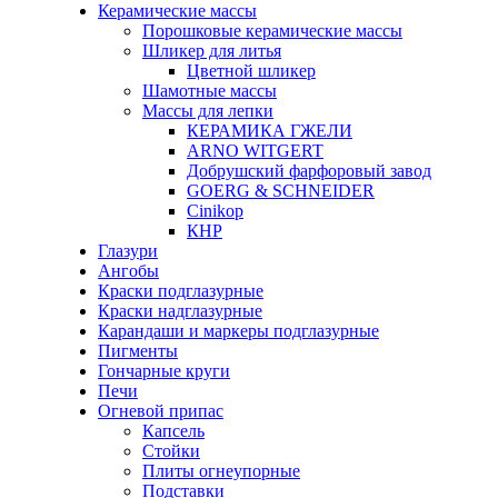
Керамические массы
Порошковые керамические массы
Шликер для литья
Цветной шликер
Шамотные массы
Массы для лепки
КЕРАМИКА ГЖЕЛИ
ARNO WITGERT
Добрушский фарфоровый завод
GOERG & SCHNEIDER
Cinikop
КНР
Глазури
Ангобы
Краски подглазурные
Краски надглазурные
Карандаши и маркеры подглазурные
Пигменты
Гончарные круги
Печи
Огневой припас
Капсель
Стойки
Плиты огнеупорные
Подставки