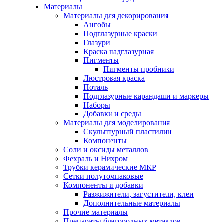
Материалы
Материалы для декорирования
Ангобы
Подглазурные краски
Глазури
Краска надглазурная
Пигменты
Пигменты пробники
Люстровая краска
Поталь
Подглазурные карандаши и маркеры
Наборы
Добавки и среды
Материалы для моделирования
Скульптурный пластилин
Компоненты
Соли и оксиды металлов
Фехраль и Нихром
Трубки керамические МКР
Сетки полутомпаковые
Компоненты и добавки
Разжижители, загустители, клеи
Дополнительные материалы
Прочие материалы
Препараты благородных металлов