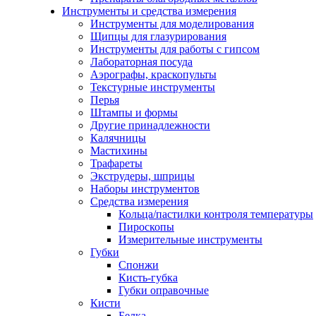
Инструменты и средства измерения
Инструменты для моделирования
Щипцы для глазурирования
Инструменты для работы с гипсом
Лабораторная посуда
Аэрографы, краскопульты
Текстурные инструменты
Перья
Штампы и формы
Другие принадлежности
Калячницы
Мастихины
Трафареты
Экструдеры, шприцы
Наборы инструментов
Средства измерения
Кольца/пастилки контроля температуры
Пироскопы
Измерительные инструменты
Губки
Спонжи
Кисть-губка
Губки оправочные
Кисти
Белка