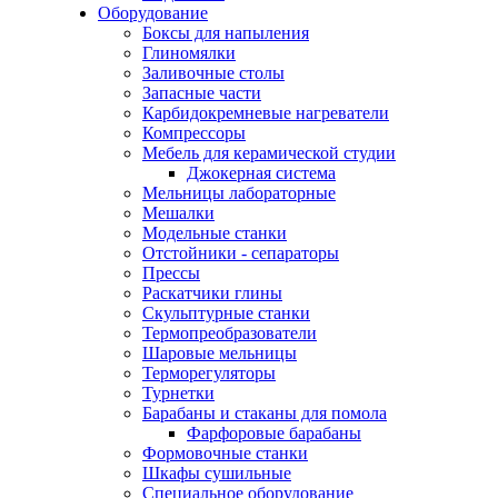
Оборудование
Боксы для напыления
Глиномялки
Заливочные столы
Запасные части
Карбидокремневые нагреватели
Компрессоры
Мебель для керамической студии
Джокерная система
Мельницы лабораторные
Мешалки
Модельные станки
Отстойники - сепараторы
Прессы
Раскатчики глины
Скульптурные станки
Термопреобразователи
Шаровые мельницы
Терморегуляторы
Турнетки
Барабаны и стаканы для помола
Фарфоровые барабаны
Формовочные станки
Шкафы сушильные
Специальное оборудование