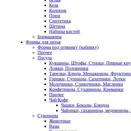
Коза
Колонок
Пони
Синтетика
Щетина
Наборы кистей
Бормашины
Формы для литья
Форма под отминку (набивку)
Прочее
Посуда
Кувшины, Штофы, Стопки, Пивные кр
Ложки, Половники
Тарелки, Блюда, Менажницы, Фруктов
Горшки, Супницы, Салатники, Лотки
Молочники, Сливочники, Масленки
Конфетницы, Сухарницы, Креманки
Прочее
Чай/Кофе
Чашки, Бокалы, Блюдца
Чайники, сахарницы, медовницы,
Сувениры
Животные
Вазы