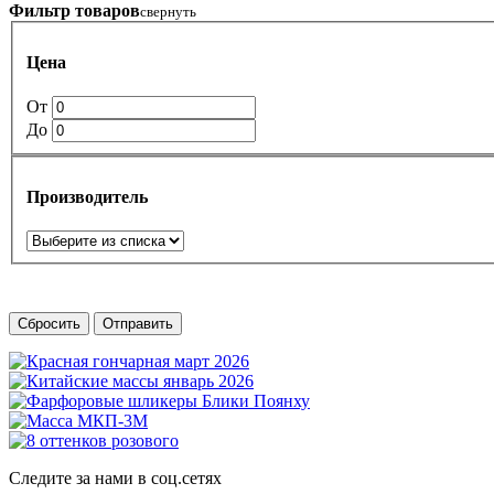
Фильтр товаров
свернуть
Цена
От
До
Производитель
Сбросить
Отправить
Следите за нами в соц.сетях