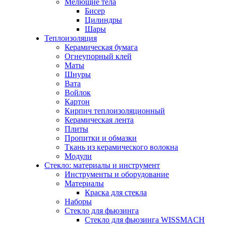
Мелющие тела
Бисер
Цилиндры
Шары
Теплоизоляция
Керамическая бумага
Огнеупорный клей
Маты
Шнуры
Вата
Войлок
Картон
Кирпич теплоизоляционный
Керамическая лента
Плиты
Пропитки и обмазки
Ткань из керамического волокна
Модули
Стекло: материалы и инструмент
Инструменты и оборудование
Материалы
Краска для стекла
Наборы
Стекло для фьюзинга
Стекло для фьюзинга WISSMACH