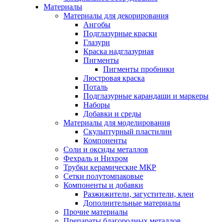
Материалы
Материалы для декорирования
Ангобы
Подглазурные краски
Глазури
Краска надглазурная
Пигменты
Пигменты пробники
Люстровая краска
Поталь
Подглазурные карандаши и маркеры
Наборы
Добавки и среды
Материалы для моделирования
Скульптурный пластилин
Компоненты
Соли и оксиды металлов
Фехраль и Нихром
Трубки керамические МКР
Сетки полутомпаковые
Компоненты и добавки
Разжижители, загустители, клеи
Дополнительные материалы
Прочие материалы
Препараты благородных металлов