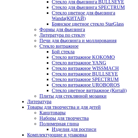
Стекло для фьюзинга BULLSEYE
Стекло для фьюзинга SPECTRUM
Стекло цветное для фьюзинга
Wanda(КИТАЙ)
Брянское цветное стекло StarGlass
Формы для фьюзинга
Литература по стеклу
Печи для фьюзинга и моллирования
Стекло витражное
Бой стекла
Стекло витражное KOKOMO
Стекло витражное YANG
Стекло витражное WISSMACH
Стекло витражное BULLSEYE
Стекло витражное SPECTRUM
Стекло витражное UROBOROS
Стекло цветное витражное (Китай)
Плиты для стеклянной мозаики
Литература
Товары для творчества и для детей
Канцтовары
Наборы для творчества
Полимерная глина
Изделия для росписи
Комплектующие и упаковка