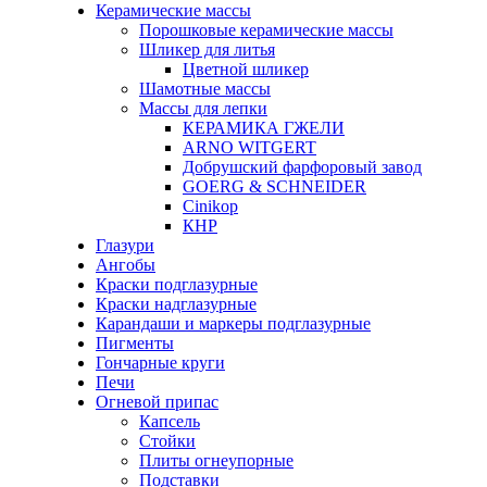
Керамические массы
Порошковые керамические массы
Шликер для литья
Цветной шликер
Шамотные массы
Массы для лепки
КЕРАМИКА ГЖЕЛИ
ARNO WITGERT
Добрушский фарфоровый завод
GOERG & SCHNEIDER
Cinikop
КНР
Глазури
Ангобы
Краски подглазурные
Краски надглазурные
Карандаши и маркеры подглазурные
Пигменты
Гончарные круги
Печи
Огневой припас
Капсель
Стойки
Плиты огнеупорные
Подставки