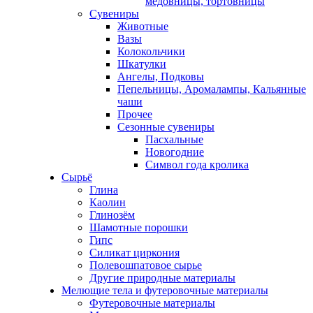
медовницы, тортовницы
Сувениры
Животные
Вазы
Колокольчики
Шкатулки
Ангелы, Подковы
Пепельницы, Аромалампы, Кальянные
чаши
Прочее
Сезонные сувениры
Пасхальные
Новогодние
Символ года кролика
Сырьё
Глина
Каолин
Глинозём
Шамотные порошки
Гипс
Силикат циркония
Полевошпатовое сырье
Другие природные материалы
Мелющие тела и футеровочные материалы
Футеровочные материалы