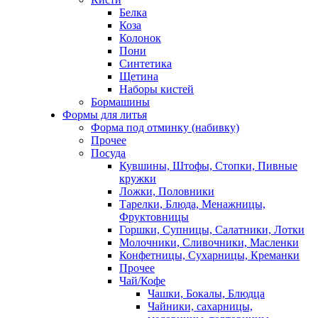
Белка
Коза
Колонок
Пони
Синтетика
Щетина
Наборы кистей
Бормашины
Формы для литья
Форма под отминку (набивку)
Прочее
Посуда
Кувшины, Штофы, Стопки, Пивные
кружки
Ложки, Половники
Тарелки, Блюда, Менажницы,
Фруктовницы
Горшки, Супницы, Салатники, Лотки
Молочники, Сливочники, Масленки
Конфетницы, Сухарницы, Креманки
Прочее
Чай/Кофе
Чашки, Бокалы, Блюдца
Чайники, сахарницы,