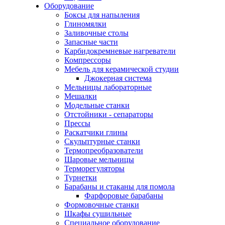
Оборудование
Боксы для напыления
Глиномялки
Заливочные столы
Запасные части
Карбидокремневые нагреватели
Компрессоры
Мебель для керамической студии
Джокерная система
Мельницы лабораторные
Мешалки
Модельные станки
Отстойники - сепараторы
Прессы
Раскатчики глины
Скульптурные станки
Термопреобразователи
Шаровые мельницы
Терморегуляторы
Турнетки
Барабаны и стаканы для помола
Фарфоровые барабаны
Формовочные станки
Шкафы сушильные
Специальное оборудование