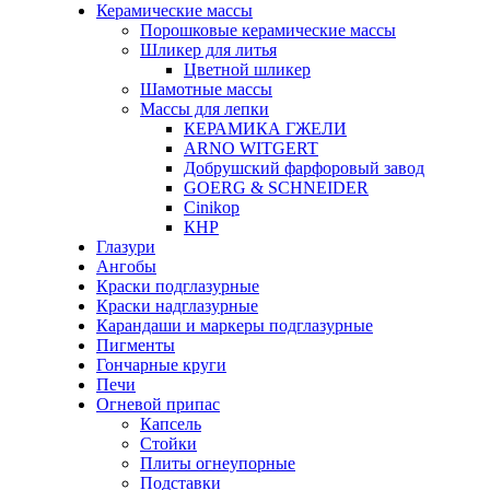
Керамические массы
Порошковые керамические массы
Шликер для литья
Цветной шликер
Шамотные массы
Массы для лепки
КЕРАМИКА ГЖЕЛИ
ARNO WITGERT
Добрушский фарфоровый завод
GOERG & SCHNEIDER
Cinikop
КНР
Глазури
Ангобы
Краски подглазурные
Краски надглазурные
Карандаши и маркеры подглазурные
Пигменты
Гончарные круги
Печи
Огневой припас
Капсель
Стойки
Плиты огнеупорные
Подставки