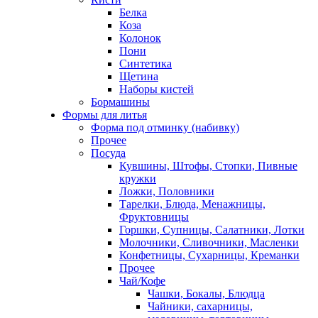
Белка
Коза
Колонок
Пони
Синтетика
Щетина
Наборы кистей
Бормашины
Формы для литья
Форма под отминку (набивку)
Прочее
Посуда
Кувшины, Штофы, Стопки, Пивные
кружки
Ложки, Половники
Тарелки, Блюда, Менажницы,
Фруктовницы
Горшки, Супницы, Салатники, Лотки
Молочники, Сливочники, Масленки
Конфетницы, Сухарницы, Креманки
Прочее
Чай/Кофе
Чашки, Бокалы, Блюдца
Чайники, сахарницы,