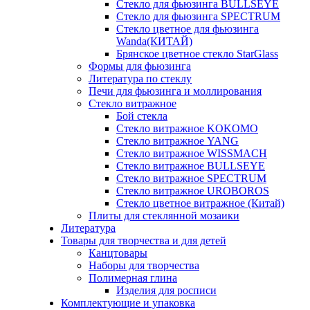
Стекло для фьюзинга BULLSEYE
Стекло для фьюзинга SPECTRUM
Стекло цветное для фьюзинга
Wanda(КИТАЙ)
Брянское цветное стекло StarGlass
Формы для фьюзинга
Литература по стеклу
Печи для фьюзинга и моллирования
Стекло витражное
Бой стекла
Стекло витражное KOKOMO
Стекло витражное YANG
Стекло витражное WISSMACH
Стекло витражное BULLSEYE
Стекло витражное SPECTRUM
Стекло витражное UROBOROS
Стекло цветное витражное (Китай)
Плиты для стеклянной мозаики
Литература
Товары для творчества и для детей
Канцтовары
Наборы для творчества
Полимерная глина
Изделия для росписи
Комплектующие и упаковка