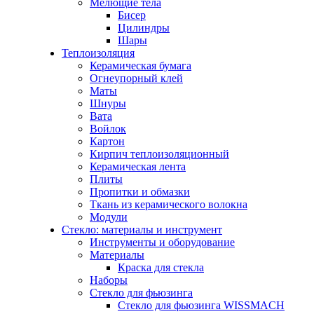
Мелющие тела
Бисер
Цилиндры
Шары
Теплоизоляция
Керамическая бумага
Огнеупорный клей
Маты
Шнуры
Вата
Войлок
Картон
Кирпич теплоизоляционный
Керамическая лента
Плиты
Пропитки и обмазки
Ткань из керамического волокна
Модули
Стекло: материалы и инструмент
Инструменты и оборудование
Материалы
Краска для стекла
Наборы
Стекло для фьюзинга
Стекло для фьюзинга WISSMACH