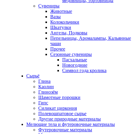
медовницы, тортовницы
Сувениры
Животные
Вазы
Колокольчики
Шкатулки
Ангелы, Подковы
Пепельницы, Аромалампы, Кальянные
чаши
Прочее
Сезонные сувениры
Пасхальные
Новогодние
Символ года кролика
Сырьё
Глина
Каолин
Глинозём
Шамотные порошки
Гипс
Силикат циркония
Полевошпатовое сырье
Другие природные материалы
Мелющие тела и футеровочные материалы
Футеровочные материалы