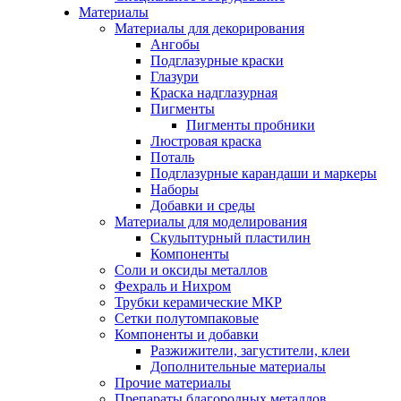
Материалы
Материалы для декорирования
Ангобы
Подглазурные краски
Глазури
Краска надглазурная
Пигменты
Пигменты пробники
Люстровая краска
Поталь
Подглазурные карандаши и маркеры
Наборы
Добавки и среды
Материалы для моделирования
Скульптурный пластилин
Компоненты
Соли и оксиды металлов
Фехраль и Нихром
Трубки керамические МКР
Сетки полутомпаковые
Компоненты и добавки
Разжижители, загустители, клеи
Дополнительные материалы
Прочие материалы
Препараты благородных металлов