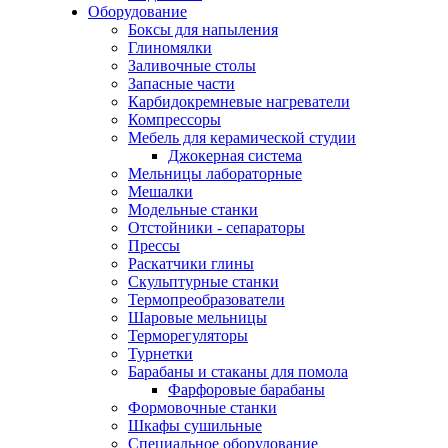
Оборудование
Боксы для напыления
Глиномялки
Заливочные столы
Запасные части
Карбидокремневые нагреватели
Компрессоры
Мебель для керамической студии
Джокерная система
Мельницы лабораторные
Мешалки
Модельные станки
Отстойники - сепараторы
Прессы
Раскатчики глины
Скульптурные станки
Термопреобразователи
Шаровые мельницы
Терморегуляторы
Турнетки
Барабаны и стаканы для помола
Фарфоровые барабаны
Формовочные станки
Шкафы сушильные
Специальное оборудование