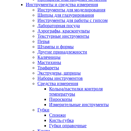
Инструменты и средства измерения
Инструменты для моделирования
Щипцы для глазурирования
Инструменты для работы с гипсом
Лабораторная посуда
Аэрографы, краскопульты
Текстурные инструменты
Перья
Штампы и формы
Другие принадлежности
Калячницы
Мастихины
Трафареты
Экструдеры, шприцы
Наборы инструментов
Средства измерения
Кольца/пастилки контроля
температуры
Пироскопы
Измерительные инструменты
Губки
Спонжи
Кисть-губка
Губки оправочные
Кисти