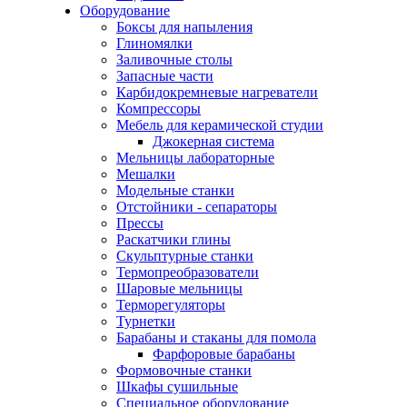
Оборудование
Боксы для напыления
Глиномялки
Заливочные столы
Запасные части
Карбидокремневые нагреватели
Компрессоры
Мебель для керамической студии
Джокерная система
Мельницы лабораторные
Мешалки
Модельные станки
Отстойники - сепараторы
Прессы
Раскатчики глины
Скульптурные станки
Термопреобразователи
Шаровые мельницы
Терморегуляторы
Турнетки
Барабаны и стаканы для помола
Фарфоровые барабаны
Формовочные станки
Шкафы сушильные
Специальное оборудование