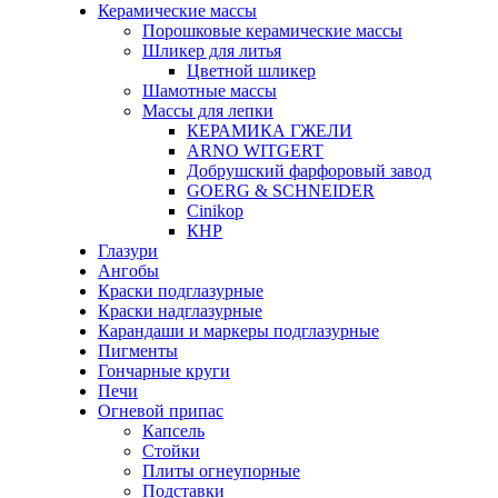
Керамические массы
Порошковые керамические массы
Шликер для литья
Цветной шликер
Шамотные массы
Массы для лепки
КЕРАМИКА ГЖЕЛИ
ARNO WITGERT
Добрушский фарфоровый завод
GOERG & SCHNEIDER
Cinikop
КНР
Глазури
Ангобы
Краски подглазурные
Краски надглазурные
Карандаши и маркеры подглазурные
Пигменты
Гончарные круги
Печи
Огневой припас
Капсель
Стойки
Плиты огнеупорные
Подставки