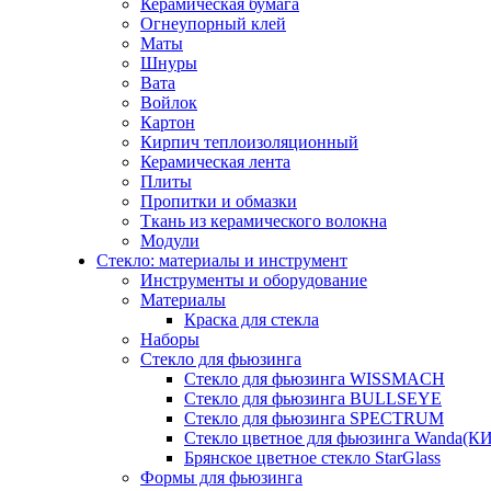
Керамическая бумага
Огнеупорный клей
Маты
Шнуры
Вата
Войлок
Картон
Кирпич теплоизоляционный
Керамическая лента
Плиты
Пропитки и обмазки
Ткань из керамического волокна
Модули
Стекло: материалы и инструмент
Инструменты и оборудование
Материалы
Краска для стекла
Наборы
Стекло для фьюзинга
Стекло для фьюзинга WISSMACH
Стекло для фьюзинга BULLSEYE
Стекло для фьюзинга SPECTRUM
Стекло цветное для фьюзинга Wanda(К
Брянское цветное стекло StarGlass
Формы для фьюзинга