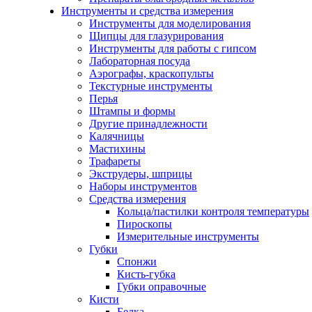
Инструменты и средства измерения
Инструменты для моделирования
Щипцы для глазурирования
Инструменты для работы с гипсом
Лабораторная посуда
Аэрографы, краскопульты
Текстурные инструменты
Перья
Штампы и формы
Другие принадлежности
Калячницы
Мастихины
Трафареты
Экструдеры, шприцы
Наборы инструментов
Средства измерения
Кольца/пастилки контроля температуры
Пироскопы
Измерительные инструменты
Губки
Спонжи
Кисть-губка
Губки оправочные
Кисти
Белка