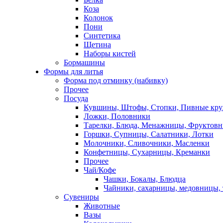
Коза
Колонок
Пони
Синтетика
Щетина
Наборы кистей
Бормашины
Формы для литья
Форма под отминку (набивку)
Прочее
Посуда
Кувшины, Штофы, Стопки, Пивные кр
Ложки, Половники
Тарелки, Блюда, Менажницы, Фруктов
Горшки, Супницы, Салатники, Лотки
Молочники, Сливочники, Масленки
Конфетницы, Сухарницы, Креманки
Прочее
Чай/Кофе
Чашки, Бокалы, Блюдца
Чайники, сахарницы, медовницы,
Сувениры
Животные
Вазы