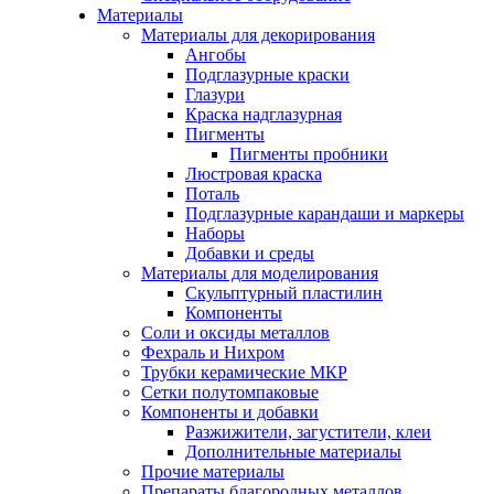
Материалы
Материалы для декорирования
Ангобы
Подглазурные краски
Глазури
Краска надглазурная
Пигменты
Пигменты пробники
Люстровая краска
Поталь
Подглазурные карандаши и маркеры
Наборы
Добавки и среды
Материалы для моделирования
Скульптурный пластилин
Компоненты
Соли и оксиды металлов
Фехраль и Нихром
Трубки керамические МКР
Сетки полутомпаковые
Компоненты и добавки
Разжижители, загустители, клеи
Дополнительные материалы
Прочие материалы
Препараты благородных металлов