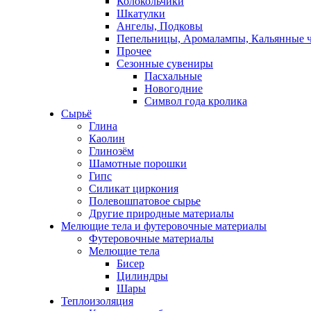
Колокольчики
Шкатулки
Ангелы, Подковы
Пепельницы, Аромалампы, Кальянные 
Прочее
Сезонные сувениры
Пасхальные
Новогодние
Символ года кролика
Сырьё
Глина
Каолин
Глинозём
Шамотные порошки
Гипс
Силикат циркония
Полевошпатовое сырье
Другие природные материалы
Мелющие тела и футеровочные материалы
Футеровочные материалы
Мелющие тела
Бисер
Цилиндры
Шары
Теплоизоляция