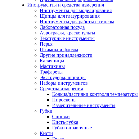
Инструменты и средства измерения
Инструменты для моделирования
Щипцы для глазурирования
Инструменты для работы с гипсом
Лабораторная посуда
Аэрографы, краскопульты
Текстурные инструменты
Перья
Штампы и формы
Другие принадлежности
Калячницы
Мастихины
Трафареты
Экструдеры, шприцы
Наборы инструментов
Средства измерения
Кольца/пастилки контроля температуры
Пироскопы
Измерительные инструменты
Губки
Спонжи
Кисть-губка
Губки оправочные
Кисти
Белка