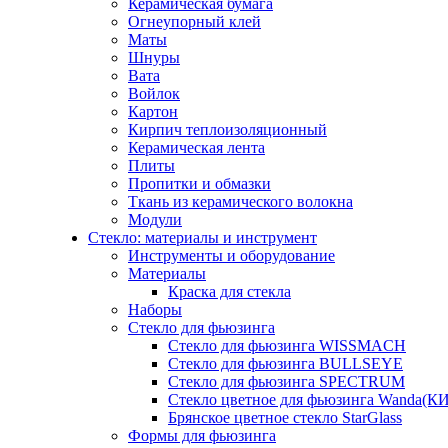
Керамическая бумага
Огнеупорный клей
Маты
Шнуры
Вата
Войлок
Картон
Кирпич теплоизоляционный
Керамическая лента
Плиты
Пропитки и обмазки
Ткань из керамического волокна
Модули
Стекло: материалы и инструмент
Инструменты и оборудование
Материалы
Краска для стекла
Наборы
Стекло для фьюзинга
Стекло для фьюзинга WISSMACH
Стекло для фьюзинга BULLSEYE
Стекло для фьюзинга SPECTRUM
Стекло цветное для фьюзинга Wanda(К
Брянское цветное стекло StarGlass
Формы для фьюзинга