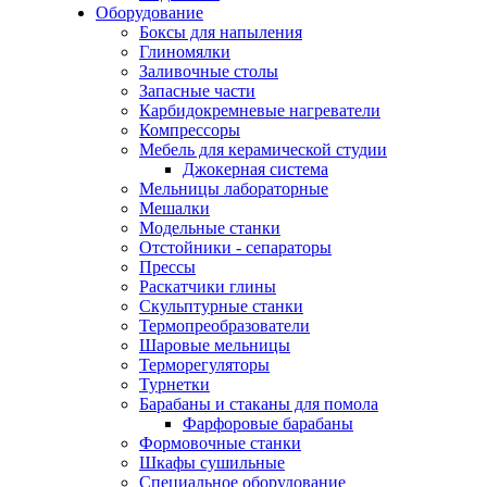
Оборудование
Боксы для напыления
Глиномялки
Заливочные столы
Запасные части
Карбидокремневые нагреватели
Компрессоры
Мебель для керамической студии
Джокерная система
Мельницы лабораторные
Мешалки
Модельные станки
Отстойники - сепараторы
Прессы
Раскатчики глины
Скульптурные станки
Термопреобразователи
Шаровые мельницы
Терморегуляторы
Турнетки
Барабаны и стаканы для помола
Фарфоровые барабаны
Формовочные станки
Шкафы сушильные
Специальное оборудование