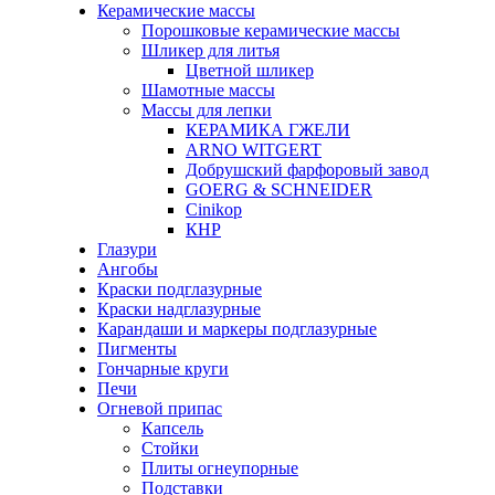
Керамические массы
Порошковые керамические массы
Шликер для литья
Цветной шликер
Шамотные массы
Массы для лепки
КЕРАМИКА ГЖЕЛИ
ARNO WITGERT
Добрушский фарфоровый завод
GOERG & SCHNEIDER
Cinikop
КНР
Глазури
Ангобы
Краски подглазурные
Краски надглазурные
Карандаши и маркеры подглазурные
Пигменты
Гончарные круги
Печи
Огневой припас
Капсель
Стойки
Плиты огнеупорные
Подставки