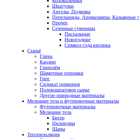
Колокольчики
Шкатулки
Ангелы, Подковы
Пепельницы, Аромалампы, Кальянные 
Прочее
Сезонные сувениры
Пасхальные
Новогодние
Символ года кролика
Сырьё
Глина
Каолин
Глинозём
Шамотные порошки
Гипс
Силикат циркония
Полевошпатовое сырье
Другие природные материалы
Мелющие тела и футеровочные материалы
Футеровочные материалы
Мелющие тела
Бисер
Цилиндры
Шары
Теплоизоляция