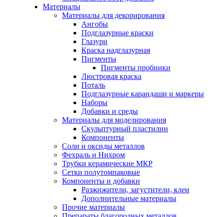
Материалы
Материалы для декорирования
Ангобы
Подглазурные краски
Глазури
Краска надглазурная
Пигменты
Пигменты пробники
Люстровая краска
Поталь
Подглазурные карандаши и маркеры
Наборы
Добавки и среды
Материалы для моделирования
Скульптурный пластилин
Компоненты
Соли и оксиды металлов
Фехраль и Нихром
Трубки керамические МКР
Сетки полутомпаковые
Компоненты и добавки
Разжижители, загустители, клеи
Дополнительные материалы
Прочие материалы
Препараты благородных металлов