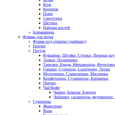
Коза
Колонок
Пони
Синтетика
Щетина
Наборы кистей
Бормашины
Формы для литья
Форма под отминку (набивку)
Прочее
Посуда
Кувшины, Штофы, Стопки, Пивные кр
Ложки, Половники
Тарелки, Блюда, Менажницы, Фруктов
Горшки, Супницы, Салатники, Лотки
Молочники, Сливочники, Масленки
Конфетницы, Сухарницы, Креманки
Прочее
Чай/Кофе
Чашки, Бокалы, Блюдца
Чайники, сахарницы, медовницы,
Сувениры
Животные
Вазы