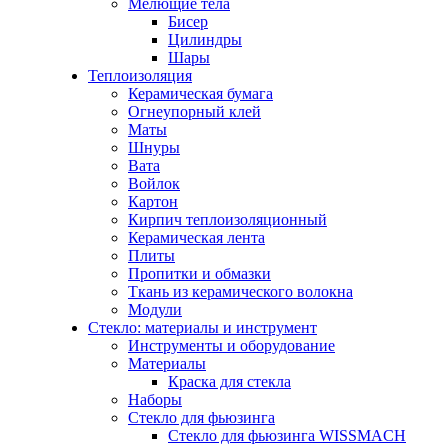
Мелющие тела
Бисер
Цилиндры
Шары
Теплоизоляция
Керамическая бумага
Огнеупорный клей
Маты
Шнуры
Вата
Войлок
Картон
Кирпич теплоизоляционный
Керамическая лента
Плиты
Пропитки и обмазки
Ткань из керамического волокна
Модули
Стекло: материалы и инструмент
Инструменты и оборудование
Материалы
Краска для стекла
Наборы
Стекло для фьюзинга
Стекло для фьюзинга WISSMACH