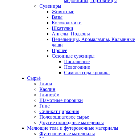
медовницы, тортовницы
Сувениры
Животные
Вазы
Колокольчики
Шкатулки
Ангелы, Подковы
Пепельницы, Аромалампы, Кальянные
чаши
Прочее
Сезонные сувениры
Пасхальные
Новогодние
Символ года кролика
Сырьё
Глина
Каолин
Глинозём
Шамотные порошки
Гипс
Силикат циркония
Полевошпатовое сырье
Другие природные материалы
Мелющие тела и футеровочные материалы
Футеровочные материалы