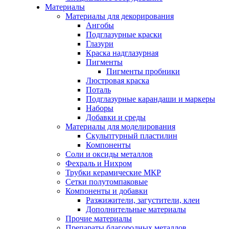
Материалы
Материалы для декорирования
Ангобы
Подглазурные краски
Глазури
Краска надглазурная
Пигменты
Пигменты пробники
Люстровая краска
Поталь
Подглазурные карандаши и маркеры
Наборы
Добавки и среды
Материалы для моделирования
Скульптурный пластилин
Компоненты
Соли и оксиды металлов
Фехраль и Нихром
Трубки керамические МКР
Сетки полутомпаковые
Компоненты и добавки
Разжижители, загустители, клеи
Дополнительные материалы
Прочие материалы
Препараты благородных металлов