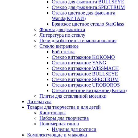
Стекло для фьюзинга BULLSEYE
Стекло для фьюзинга SPECTRUM
Стекло цветное для фьюзинга
Wanda(КИТАЙ)
Брянское цветное стекло StarGlass
Формы для фьюзинга
Литература по стеклу
Печи для фьюзинга и моллирования
Стекло витражное
Бой стекла
Стекло витражное KOKOMO
Стекло витражное YANG
Стекло витражное WISSMACH
Стекло витражное BULLSEYE
Стекло витражное SPECTRUM
Стекло витражное UROBOROS
Стекло цветное витражное (Китай)
Плиты для стеклянной мозаики
Литература
Товары для творчества и для детей
Канцтовары
Наборы для творчества
Полимерная глина
Изделия для росписи
Комплектующие и упаковка