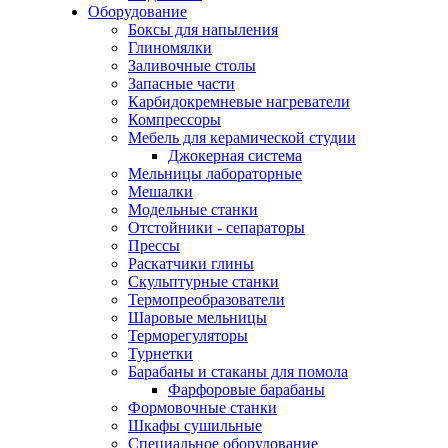
Оборудование
Боксы для напыления
Глиномялки
Заливочные столы
Запасные части
Карбидокремневые нагреватели
Компрессоры
Мебель для керамической студии
Джокерная система
Мельницы лабораторные
Мешалки
Модельные станки
Отстойники - сепараторы
Прессы
Раскатчики глины
Скульптурные станки
Термопреобразователи
Шаровые мельницы
Терморегуляторы
Турнетки
Барабаны и стаканы для помола
Фарфоровые барабаны
Формовочные станки
Шкафы сушильные
Специальное оборудование