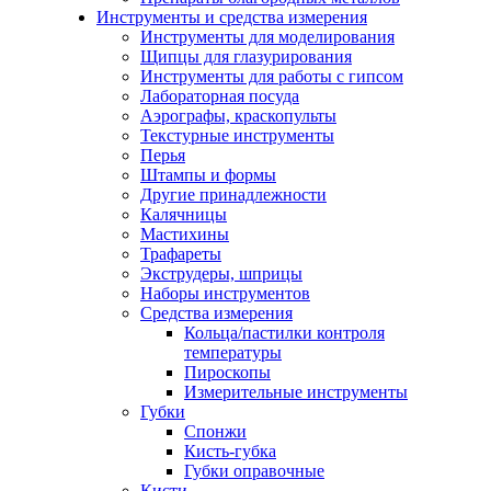
Инструменты и средства измерения
Инструменты для моделирования
Щипцы для глазурирования
Инструменты для работы с гипсом
Лабораторная посуда
Аэрографы, краскопульты
Текстурные инструменты
Перья
Штампы и формы
Другие принадлежности
Калячницы
Мастихины
Трафареты
Экструдеры, шприцы
Наборы инструментов
Средства измерения
Кольца/пастилки контроля
температуры
Пироскопы
Измерительные инструменты
Губки
Спонжи
Кисть-губка
Губки оправочные
Кисти