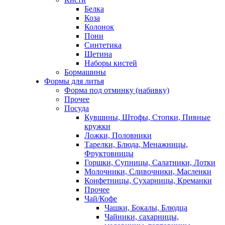
Белка
Коза
Колонок
Пони
Синтетика
Щетина
Наборы кистей
Бормашины
Формы для литья
Форма под отминку (набивку)
Прочее
Посуда
Кувшины, Штофы, Стопки, Пивные
кружки
Ложки, Половники
Тарелки, Блюда, Менажницы,
Фруктовницы
Горшки, Супницы, Салатники, Лотки
Молочники, Сливочники, Масленки
Конфетницы, Сухарницы, Креманки
Прочее
Чай/Кофе
Чашки, Бокалы, Блюдца
Чайники, сахарницы,