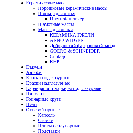
Керамические массы
Порошковые керамические массы
Шликер для литья
Цветной шликер
Шамотные массы
Массы для лепки
КЕРАМИКА ГЖЕЛИ
ARNO WITGERT
Добрушский фарфоровый завод
GOERG & SCHNEIDER
Cinikop
КНР
Глазури
Ангобы
Краски подглазурные
Краски надглазурные
Карандаши и маркеры подглазурные
Пигменты
Гончарные круги
Печи
Огневой припас
Капсель
Стойки
Плиты огнеупорные
Подставки