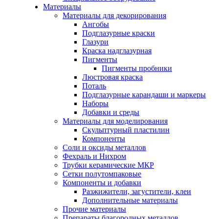
Материалы
Материалы для декорирования
Ангобы
Подглазурные краски
Глазури
Краска надглазурная
Пигменты
Пигменты пробники
Люстровая краска
Поталь
Подглазурные карандаши и маркеры
Наборы
Добавки и среды
Материалы для моделирования
Скульптурный пластилин
Компоненты
Соли и оксиды металлов
Фехраль и Нихром
Трубки керамические МКР
Сетки полутомпаковые
Компоненты и добавки
Разжижители, загустители, клеи
Дополнительные материалы
Прочие материалы
Препараты благородных металлов