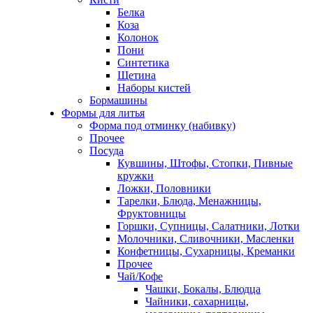
Белка
Коза
Колонок
Пони
Синтетика
Щетина
Наборы кистей
Бормашины
Формы для литья
Форма под отминку (набивку)
Прочее
Посуда
Кувшины, Штофы, Стопки, Пивные
кружки
Ложки, Половники
Тарелки, Блюда, Менажницы,
Фруктовницы
Горшки, Супницы, Салатники, Лотки
Молочники, Сливочники, Масленки
Конфетницы, Сухарницы, Креманки
Прочее
Чай/Кофе
Чашки, Бокалы, Блюдца
Чайники, сахарницы,