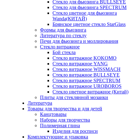
Стекло для фьюзинга BULLSEYE
Стекло для фьюзинга SPECTRUM
Стекло цветное для фьюзинга
Wanda(КИТАЙ)
Брянское цветное стекло StarGlass
Формы для фьюзинга
Литература по стеклу
Печи для фьюзинга и моллирования
Стекло витражное
Бой стекла
Стекло витражное KOKOMO
Стекло витражное YANG
Стекло витражное WISSMACH
Стекло витражное BULLSEYE
Стекло витражное SPECTRUM
Стекло витражное UROBOROS
Стекло цветное витражное (Китай)
Плиты для стеклянной мозаики
Литература
Товары для творчества и для детей
Канцтовары
Наборы для творчества
Полимерная глина
Изделия для росписи
Комплектующие и упаковка