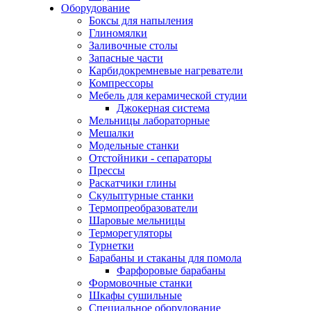
Оборудование
Боксы для напыления
Глиномялки
Заливочные столы
Запасные части
Карбидокремневые нагреватели
Компрессоры
Мебель для керамической студии
Джокерная система
Мельницы лабораторные
Мешалки
Модельные станки
Отстойники - сепараторы
Прессы
Раскатчики глины
Скульптурные станки
Термопреобразователи
Шаровые мельницы
Терморегуляторы
Турнетки
Барабаны и стаканы для помола
Фарфоровые барабаны
Формовочные станки
Шкафы сушильные
Специальное оборудование