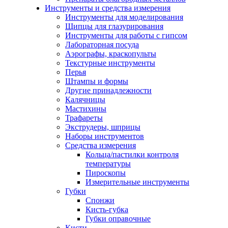
Инструменты и средства измерения
Инструменты для моделирования
Щипцы для глазурирования
Инструменты для работы с гипсом
Лабораторная посуда
Аэрографы, краскопульты
Текстурные инструменты
Перья
Штампы и формы
Другие принадлежности
Калячницы
Мастихины
Трафареты
Экструдеры, шприцы
Наборы инструментов
Средства измерения
Кольца/пастилки контроля
температуры
Пироскопы
Измерительные инструменты
Губки
Спонжи
Кисть-губка
Губки оправочные
Кисти