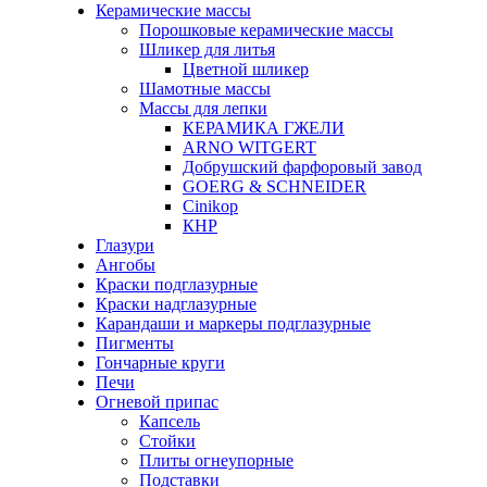
Керамические массы
Порошковые керамические массы
Шликер для литья
Цветной шликер
Шамотные массы
Массы для лепки
КЕРАМИКА ГЖЕЛИ
ARNO WITGERT
Добрушский фарфоровый завод
GOERG & SCHNEIDER
Cinikop
КНР
Глазури
Ангобы
Краски подглазурные
Краски надглазурные
Карандаши и маркеры подглазурные
Пигменты
Гончарные круги
Печи
Огневой припас
Капсель
Стойки
Плиты огнеупорные
Подставки