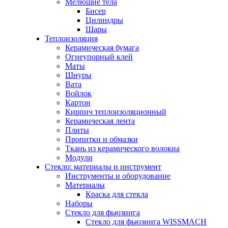
Мелющие тела
Бисер
Цилиндры
Шары
Теплоизоляция
Керамическая бумага
Огнеупорный клей
Маты
Шнуры
Вата
Войлок
Картон
Кирпич теплоизоляционный
Керамическая лента
Плиты
Пропитки и обмазки
Ткань из керамического волокна
Модули
Стекло: материалы и инструмент
Инструменты и оборудование
Материалы
Краска для стекла
Наборы
Стекло для фьюзинга
Стекло для фьюзинга WISSMACH