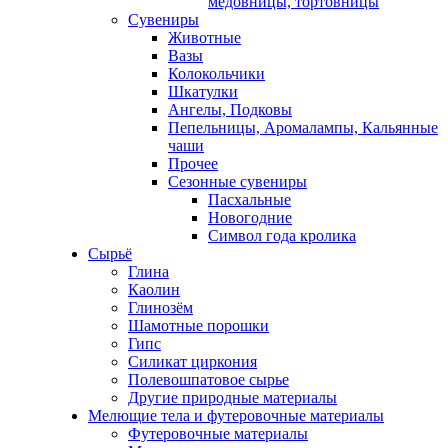
медовницы, тортовницы
Сувениры
Животные
Вазы
Колокольчики
Шкатулки
Ангелы, Подковы
Пепельницы, Аромалампы, Кальянные
чаши
Прочее
Сезонные сувениры
Пасхальные
Новогодние
Символ года кролика
Сырьё
Глина
Каолин
Глинозём
Шамотные порошки
Гипс
Силикат циркония
Полевошпатовое сырье
Другие природные материалы
Мелющие тела и футеровочные материалы
Футеровочные материалы