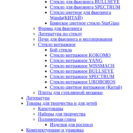
Стекло для фьюзинга BULLSEYE
Стекло для фьюзинга SPECTRUM
Стекло цветное для фьюзинга
Wanda(КИТАЙ)
Брянское цветное стекло StarGlass
Формы для фьюзинга
Литература по стеклу
Печи для фьюзинга и моллирования
Стекло витражное
Бой стекла
Стекло витражное KOKOMO
Стекло витражное YANG
Стекло витражное WISSMACH
Стекло витражное BULLSEYE
Стекло витражное SPECTRUM
Стекло витражное UROBOROS
Стекло цветное витражное (Китай)
Плиты для стеклянной мозаики
Литература
Товары для творчества и для детей
Канцтовары
Наборы для творчества
Полимерная глина
Изделия для росписи
Комплектующие и упаковка