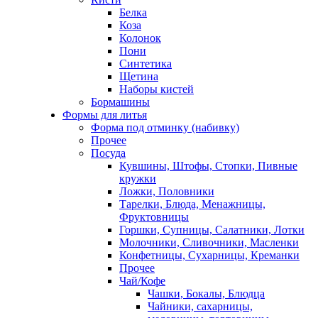
Белка
Коза
Колонок
Пони
Синтетика
Щетина
Наборы кистей
Бормашины
Формы для литья
Форма под отминку (набивку)
Прочее
Посуда
Кувшины, Штофы, Стопки, Пивные
кружки
Ложки, Половники
Тарелки, Блюда, Менажницы,
Фруктовницы
Горшки, Супницы, Салатники, Лотки
Молочники, Сливочники, Масленки
Конфетницы, Сухарницы, Креманки
Прочее
Чай/Кофе
Чашки, Бокалы, Блюдца
Чайники, сахарницы,