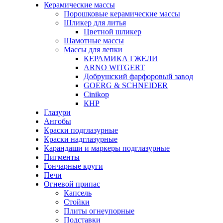
Керамические массы
Порошковые керамические массы
Шликер для литья
Цветной шликер
Шамотные массы
Массы для лепки
КЕРАМИКА ГЖЕЛИ
ARNO WITGERT
Добрушский фарфоровый завод
GOERG & SCHNEIDER
Cinikop
КНР
Глазури
Ангобы
Краски подглазурные
Краски надглазурные
Карандаши и маркеры подглазурные
Пигменты
Гончарные круги
Печи
Огневой припас
Капсель
Стойки
Плиты огнеупорные
Подставки