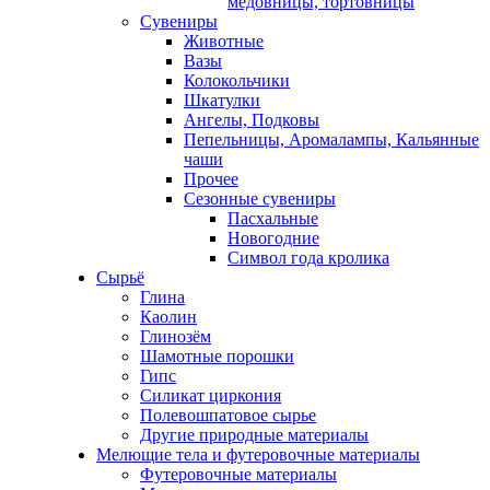
медовницы, тортовницы
Сувениры
Животные
Вазы
Колокольчики
Шкатулки
Ангелы, Подковы
Пепельницы, Аромалампы, Кальянные
чаши
Прочее
Сезонные сувениры
Пасхальные
Новогодние
Символ года кролика
Сырьё
Глина
Каолин
Глинозём
Шамотные порошки
Гипс
Силикат циркония
Полевошпатовое сырье
Другие природные материалы
Мелющие тела и футеровочные материалы
Футеровочные материалы