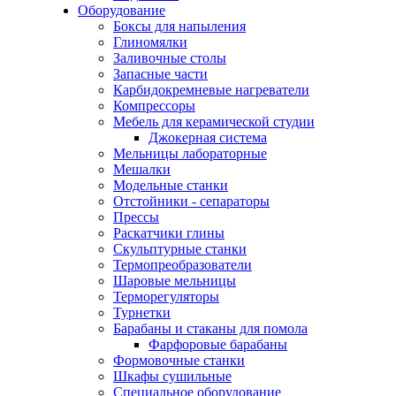
Оборудование
Боксы для напыления
Глиномялки
Заливочные столы
Запасные части
Карбидокремневые нагреватели
Компрессоры
Мебель для керамической студии
Джокерная система
Мельницы лабораторные
Мешалки
Модельные станки
Отстойники - сепараторы
Прессы
Раскатчики глины
Скульптурные станки
Термопреобразователи
Шаровые мельницы
Терморегуляторы
Турнетки
Барабаны и стаканы для помола
Фарфоровые барабаны
Формовочные станки
Шкафы сушильные
Специальное оборудование