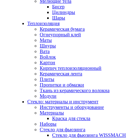
Мелющие тела
Бисер
Цилиндры
Шары
Теплоизоляция
Керамическая бумага
Огнеупорный клей
Маты
Шнуры
Вата
Войлок
Картон
Кирпич теплоизоляционный
Керамическая лента
Плиты
Пропитки и обмазки
Ткань из керамического волокна
Модули
Стекло: материалы и инструмент
Инструменты и оборудование
Материалы
Краска для стекла
Наборы
Стекло для фьюзинга
Стекло для фьюзинга WISSMACH