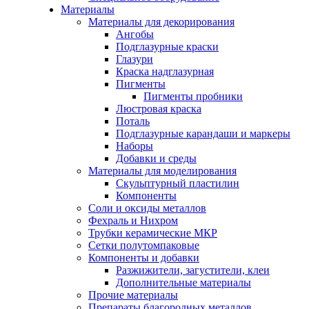
Материалы
Материалы для декорирования
Ангобы
Подглазурные краски
Глазури
Краска надглазурная
Пигменты
Пигменты пробники
Люстровая краска
Поталь
Подглазурные карандаши и маркеры
Наборы
Добавки и среды
Материалы для моделирования
Скульптурный пластилин
Компоненты
Соли и оксиды металлов
Фехраль и Нихром
Трубки керамические МКР
Сетки полутомпаковые
Компоненты и добавки
Разжижители, загустители, клеи
Дополнительные материалы
Прочие материалы
Препараты благородных металлов