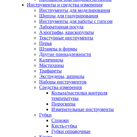
Инструменты и средства измерения
Инструменты для моделирования
Щипцы для глазурирования
Инструменты для работы с гипсом
Лабораторная посуда
Аэрографы, краскопульты
Текстурные инструменты
Перья
Штампы и формы
Другие принадлежности
Калячницы
Мастихины
Трафареты
Экструдеры, шприцы
Наборы инструментов
Средства измерения
Кольца/пастилки контроля
температуры
Пироскопы
Измерительные инструменты
Губки
Спонжи
Кисть-губка
Губки оправочные
Кисти