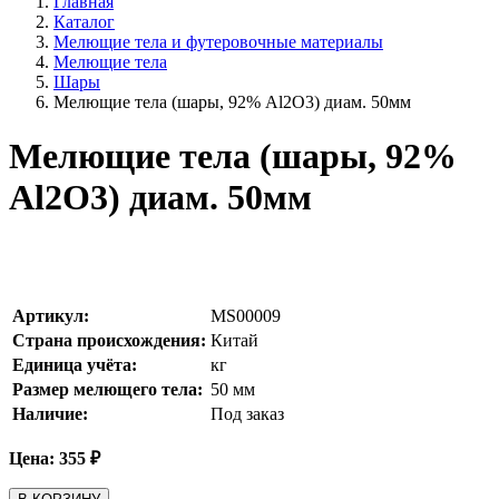
Главная
Каталог
Мелющие тела и футеровочные материалы
Мелющие тела
Шары
Мелющие тела (шары, 92% Al2O3) диам. 50мм
Мелющие тела (шары, 92%
Al2O3) диам. 50мм
Артикул:
MS00009
Страна происхождения:
Китай
Единица учёта:
кг
Размер мелющего тела:
50
мм
Наличие:
Под заказ
Цена:
355
₽