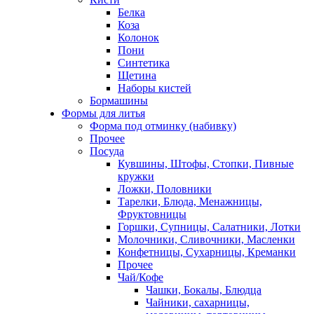
Белка
Коза
Колонок
Пони
Синтетика
Щетина
Наборы кистей
Бормашины
Формы для литья
Форма под отминку (набивку)
Прочее
Посуда
Кувшины, Штофы, Стопки, Пивные
кружки
Ложки, Половники
Тарелки, Блюда, Менажницы,
Фруктовницы
Горшки, Супницы, Салатники, Лотки
Молочники, Сливочники, Масленки
Конфетницы, Сухарницы, Креманки
Прочее
Чай/Кофе
Чашки, Бокалы, Блюдца
Чайники, сахарницы,