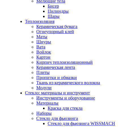
Мелющие тела
Бисер
Цилиндры
Шары
Теплоизоляция
Керамическая бумага
Огнеупорный клей
Маты
Шнуры
Вата
Войлок
Картон
Кирпич теплоизоляционный
Керамическая лента
Плиты
Пропитки и обмазки
Ткань из керамического волокна
Модули
Стекло: материалы и инструмент
Инструменты и оборудование
Материалы
Краска для стекла
Наборы
Стекло для фьюзинга
Стекло для фьюзинга WISSMACH