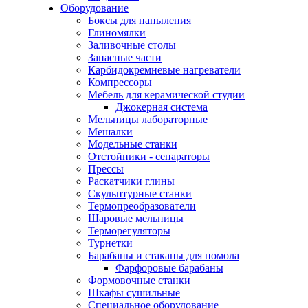
Оборудование
Боксы для напыления
Глиномялки
Заливочные столы
Запасные части
Карбидокремневые нагреватели
Компрессоры
Мебель для керамической студии
Джокерная система
Мельницы лабораторные
Мешалки
Модельные станки
Отстойники - сепараторы
Прессы
Раскатчики глины
Скульптурные станки
Термопреобразователи
Шаровые мельницы
Терморегуляторы
Турнетки
Барабаны и стаканы для помола
Фарфоровые барабаны
Формовочные станки
Шкафы сушильные
Специальное оборудование