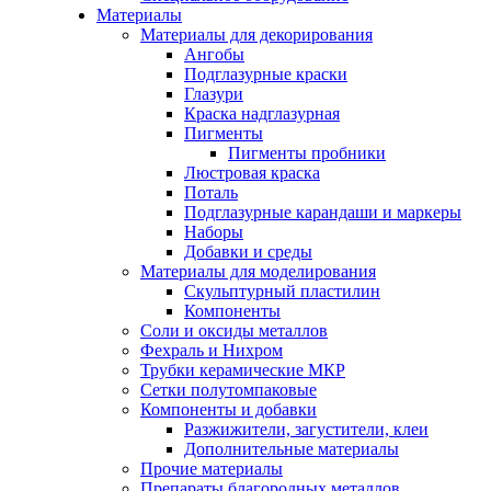
Материалы
Материалы для декорирования
Ангобы
Подглазурные краски
Глазури
Краска надглазурная
Пигменты
Пигменты пробники
Люстровая краска
Поталь
Подглазурные карандаши и маркеры
Наборы
Добавки и среды
Материалы для моделирования
Скульптурный пластилин
Компоненты
Соли и оксиды металлов
Фехраль и Нихром
Трубки керамические МКР
Сетки полутомпаковые
Компоненты и добавки
Разжижители, загустители, клеи
Дополнительные материалы
Прочие материалы
Препараты благородных металлов