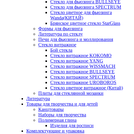
Стекло для фьюзинга BULLSEYE
Стекло для фьюзинга SPECTRUM
Стекло цветное для фьюзинга
Wanda(КИТАЙ)
Брянское цветное стекло StarGlass
Формы для фьюзинга
Литература по стеклу
Печи для фьюзинга и моллирования
Стекло витражное
Бой стекла
Стекло витражное KOKOMO
Стекло витражное YANG
Стекло витражное WISSMACH
Стекло витражное BULLSEYE
Стекло витражное SPECTRUM
Стекло витражное UROBOROS
Стекло цветное витражное (Китай)
Плиты для стеклянной мозаики
Литература
Товары для творчества и для детей
Канцтовары
Наборы для творчества
Полимерная глина
Изделия для росписи
Комплектующие и упаковка