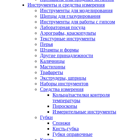
Инструменты и средства измерения
Инструменты для моделирования
Щипцы для глазурирования
Инструменты для работы с гипсом
Лабораторная посуда
Аэрографы, краскопульты
Текстурные инструменты
Перья
Штампы и формы
Другие принадлежности
Калячницы
Мастихины
Трафареты
Экструдеры, шприцы
Наборы инструментов
Средства измерения
Кольца/пастилки контроля
температуры
Пироскопы
Измерительные инструменты
Губки
Спонжи
Кисть-губка
Губки оправочные
Кисти