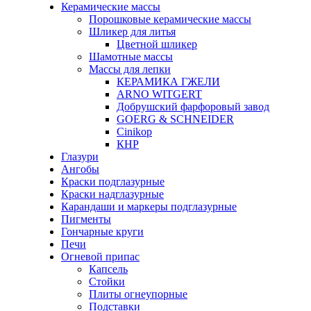
Керамические массы
Порошковые керамические массы
Шликер для литья
Цветной шликер
Шамотные массы
Массы для лепки
КЕРАМИКА ГЖЕЛИ
ARNO WITGERT
Добрушский фарфоровый завод
GOERG & SCHNEIDER
Cinikop
КНР
Глазури
Ангобы
Краски подглазурные
Краски надглазурные
Карандаши и маркеры подглазурные
Пигменты
Гончарные круги
Печи
Огневой припас
Капсель
Стойки
Плиты огнеупорные
Подставки