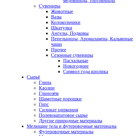
медовницы, тортовницы
Сувениры
Животные
Вазы
Колокольчики
Шкатулки
Ангелы, Подковы
Пепельницы, Аромалампы, Кальянные
чаши
Прочее
Сезонные сувениры
Пасхальные
Новогодние
Символ года кролика
Сырьё
Глина
Каолин
Глинозём
Шамотные порошки
Гипс
Силикат циркония
Полевошпатовое сырье
Другие природные материалы
Мелющие тела и футеровочные материалы
Футеровочные материалы