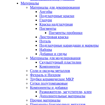
Материалы
Материалы для декорирования
Ангобы
Подглазурные краски
Глазури
Краска надглазурная
Пигменты
Пигменты пробники
Люстровая краска
Поталь
Подглазурные карандаши и маркеры
Наборы
Добавки и среды
Материалы для моделирования
Скульптурный пластилин
Компоненты
Соли и оксиды металлов
Фехраль и Нихром
Трубки керамические МКР
Сетки полутомпаковые
Компоненты и добавки
Разжижители, загустители, клеи
Дополнительные материалы
Прочие материалы
Препараты благородных металлов