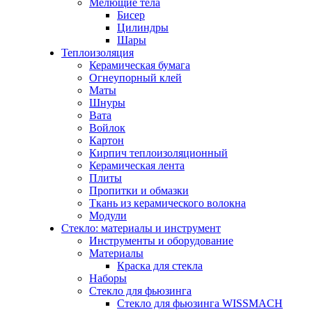
Мелющие тела
Бисер
Цилиндры
Шары
Теплоизоляция
Керамическая бумага
Огнеупорный клей
Маты
Шнуры
Вата
Войлок
Картон
Кирпич теплоизоляционный
Керамическая лента
Плиты
Пропитки и обмазки
Ткань из керамического волокна
Модули
Стекло: материалы и инструмент
Инструменты и оборудование
Материалы
Краска для стекла
Наборы
Стекло для фьюзинга
Стекло для фьюзинга WISSMACH