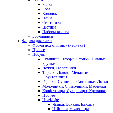
Белка
Коза
Колонок
Пони
Синтетика
Щетина
Наборы кистей
Бормашины
Формы для литья
Форма под отминку (набивку)
Прочее
Посуда
Кувшины, Штофы, Стопки, Пивные
кружки
Ложки, Половники
Тарелки, Блюда, Менажницы,
Фруктовницы
Горшки, Супницы, Салатники, Лотки
Молочники, Сливочники, Масленки
Конфетницы, Сухарницы, Креманки
Прочее
Чай/Кофе
Чашки, Бокалы, Блюдца
Чайники, сахарницы,