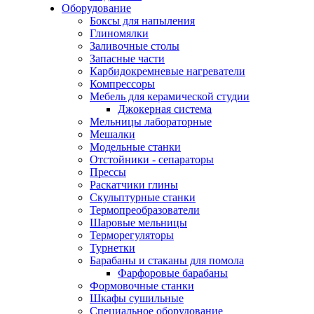
Оборудование
Боксы для напыления
Глиномялки
Заливочные столы
Запасные части
Карбидокремневые нагреватели
Компрессоры
Мебель для керамической студии
Джокерная система
Мельницы лабораторные
Мешалки
Модельные станки
Отстойники - сепараторы
Прессы
Раскатчики глины
Скульптурные станки
Термопреобразователи
Шаровые мельницы
Терморегуляторы
Турнетки
Барабаны и стаканы для помола
Фарфоровые барабаны
Формовочные станки
Шкафы сушильные
Специальное оборудование