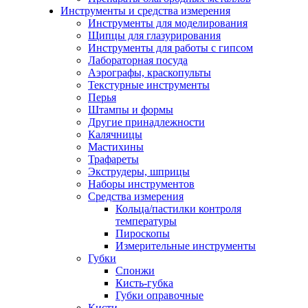
Инструменты и средства измерения
Инструменты для моделирования
Щипцы для глазурирования
Инструменты для работы с гипсом
Лабораторная посуда
Аэрографы, краскопульты
Текстурные инструменты
Перья
Штампы и формы
Другие принадлежности
Калячницы
Мастихины
Трафареты
Экструдеры, шприцы
Наборы инструментов
Средства измерения
Кольца/пастилки контроля
температуры
Пироскопы
Измерительные инструменты
Губки
Спонжи
Кисть-губка
Губки оправочные
Кисти