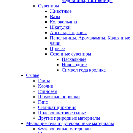
медовницы, тортовницы
Сувениры
Животные
Вазы
Колокольчики
Шкатулки
Ангелы, Подковы
Пепельницы, Аромалампы, Кальянные
чаши
Прочее
Сезонные сувениры
Пасхальные
Новогодние
Символ года кролика
Сырьё
Глина
Каолин
Глинозём
Шамотные порошки
Гипс
Силикат циркония
Полевошпатовое сырье
Другие природные материалы
Мелющие тела и футеровочные материалы
Футеровочные материалы