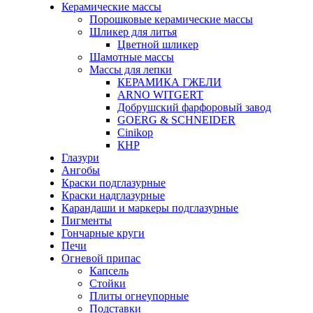
Керамические массы
Порошковые керамические массы
Шликер для литья
Цветной шликер
Шамотные массы
Массы для лепки
КЕРАМИКА ГЖЕЛИ
ARNO WITGERT
Добрушский фарфоровый завод
GOERG & SCHNEIDER
Cinikop
КНР
Глазури
Ангобы
Краски подглазурные
Краски надглазурные
Карандаши и маркеры подглазурные
Пигменты
Гончарные круги
Печи
Огневой припас
Капсель
Стойки
Плиты огнеупорные
Подставки