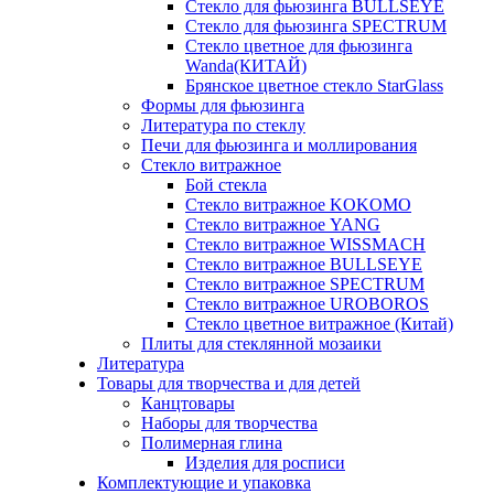
Стекло для фьюзинга BULLSEYE
Стекло для фьюзинга SPECTRUM
Стекло цветное для фьюзинга
Wanda(КИТАЙ)
Брянское цветное стекло StarGlass
Формы для фьюзинга
Литература по стеклу
Печи для фьюзинга и моллирования
Стекло витражное
Бой стекла
Стекло витражное KOKOMO
Стекло витражное YANG
Стекло витражное WISSMACH
Стекло витражное BULLSEYE
Стекло витражное SPECTRUM
Стекло витражное UROBOROS
Стекло цветное витражное (Китай)
Плиты для стеклянной мозаики
Литература
Товары для творчества и для детей
Канцтовары
Наборы для творчества
Полимерная глина
Изделия для росписи
Комплектующие и упаковка