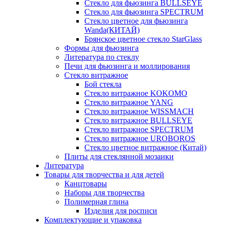
Стекло для фьюзинга BULLSEYE
Стекло для фьюзинга SPECTRUM
Стекло цветное для фьюзинга
Wanda(КИТАЙ)
Брянское цветное стекло StarGlass
Формы для фьюзинга
Литература по стеклу
Печи для фьюзинга и моллирования
Стекло витражное
Бой стекла
Стекло витражное KOKOMO
Стекло витражное YANG
Стекло витражное WISSMACH
Стекло витражное BULLSEYE
Стекло витражное SPECTRUM
Стекло витражное UROBOROS
Стекло цветное витражное (Китай)
Плиты для стеклянной мозаики
Литература
Товары для творчества и для детей
Канцтовары
Наборы для творчества
Полимерная глина
Изделия для росписи
Комплектующие и упаковка