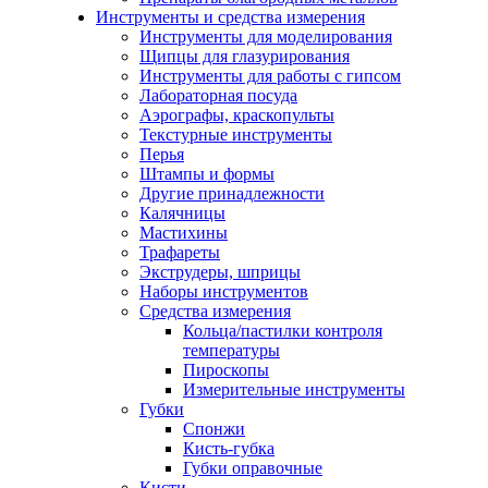
Инструменты и средства измерения
Инструменты для моделирования
Щипцы для глазурирования
Инструменты для работы с гипсом
Лабораторная посуда
Аэрографы, краскопульты
Текстурные инструменты
Перья
Штампы и формы
Другие принадлежности
Калячницы
Мастихины
Трафареты
Экструдеры, шприцы
Наборы инструментов
Средства измерения
Кольца/пастилки контроля
температуры
Пироскопы
Измерительные инструменты
Губки
Спонжи
Кисть-губка
Губки оправочные
Кисти