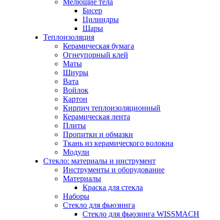
Мелющие тела
Бисер
Цилиндры
Шары
Теплоизоляция
Керамическая бумага
Огнеупорный клей
Маты
Шнуры
Вата
Войлок
Картон
Кирпич теплоизоляционный
Керамическая лента
Плиты
Пропитки и обмазки
Ткань из керамического волокна
Модули
Стекло: материалы и инструмент
Инструменты и оборудование
Материалы
Краска для стекла
Наборы
Стекло для фьюзинга
Стекло для фьюзинга WISSMACH