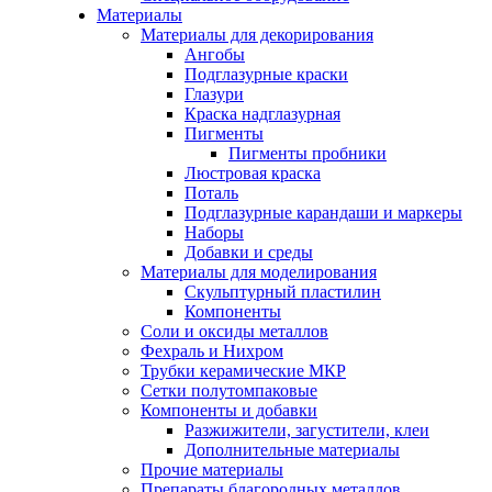
Материалы
Материалы для декорирования
Ангобы
Подглазурные краски
Глазури
Краска надглазурная
Пигменты
Пигменты пробники
Люстровая краска
Поталь
Подглазурные карандаши и маркеры
Наборы
Добавки и среды
Материалы для моделирования
Скульптурный пластилин
Компоненты
Соли и оксиды металлов
Фехраль и Нихром
Трубки керамические МКР
Сетки полутомпаковые
Компоненты и добавки
Разжижители, загустители, клеи
Дополнительные материалы
Прочие материалы
Препараты благородных металлов