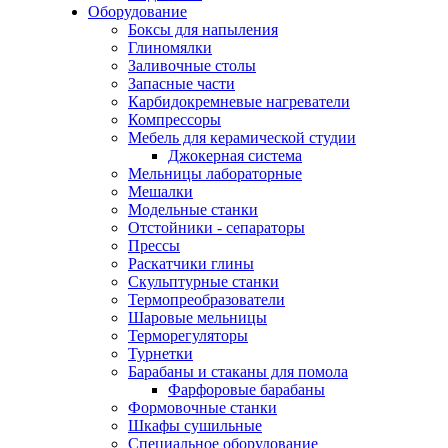
Оборудование
Боксы для напыления
Глиномялки
Заливочные столы
Запасные части
Карбидокремневые нагреватели
Компрессоры
Мебель для керамической студии
Джокерная система
Мельницы лабораторные
Мешалки
Модельные станки
Отстойники - сепараторы
Прессы
Раскатчики глины
Скульптурные станки
Термопреобразователи
Шаровые мельницы
Терморегуляторы
Турнетки
Барабаны и стаканы для помола
Фарфоровые барабаны
Формовочные станки
Шкафы сушильные
Специальное оборудование