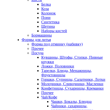
Белка
Коза
Колонок
Пони
Синтетика
Щетина
Наборы кистей
Бормашины
Формы для литья
Форма под отминку (набивку)
Прочее
Посуда
Кувшины, Штофы, Стопки, Пивные
кружки
Ложки, Половники
Тарелки, Блюда, Менажницы,
Фруктовницы
Горшки, Супницы, Салатники, Лотки
Молочники, Сливочники, Масленки
Конфетницы, Сухарницы, Креманки
Прочее
Чай/Кофе
Чашки, Бокалы, Блюдца
Чайники, сахарницы,