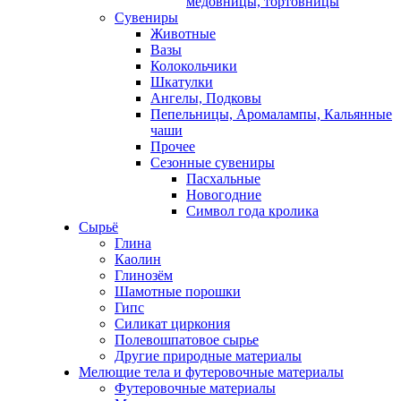
медовницы, тортовницы
Сувениры
Животные
Вазы
Колокольчики
Шкатулки
Ангелы, Подковы
Пепельницы, Аромалампы, Кальянные
чаши
Прочее
Сезонные сувениры
Пасхальные
Новогодние
Символ года кролика
Сырьё
Глина
Каолин
Глинозём
Шамотные порошки
Гипс
Силикат циркония
Полевошпатовое сырье
Другие природные материалы
Мелющие тела и футеровочные материалы
Футеровочные материалы