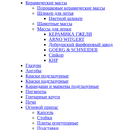
Керамические массы
Порошковые керамические массы
Шликер для литья
Цветной шликер
Шамотные массы
Массы для лепки
КЕРАМИКА ГЖЕЛИ
ARNO WITGERT
Добрушский фарфоровый завод
GOERG & SCHNEIDER
Cinikop
КНР
Глазури
Ангобы
Краски подглазурные
Краски надглазурные
Карандаши и маркеры подглазурные
Пигменты
Гончарные круги
Печи
Огневой припас
Капсель
Стойки
Плиты огнеупорные
Подставки