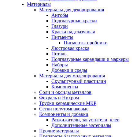
Материалы
Материалы для декорирования
Ангобы
Подглазурные краски
Глазури
Краска надглазурная
Пигменты
Пигменты пробники
Люстровая краска
Поталь
Подглазурные карандаши и маркеры
Наборы
Добавки и среды
Материалы для моделирования
Скульптурный пластилин
Компоненты
Соли и оксиды металлов
Фехраль и Нихром
Трубки керамические МКР
Сетки полутомпаковые
Компоненты и добавки
Разжижители, загустители, клеи
Дополнительные материалы
Прочие материалы
Препараты благородных металлов