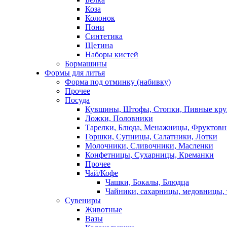
Коза
Колонок
Пони
Синтетика
Щетина
Наборы кистей
Бормашины
Формы для литья
Форма под отминку (набивку)
Прочее
Посуда
Кувшины, Штофы, Стопки, Пивные кр
Ложки, Половники
Тарелки, Блюда, Менажницы, Фруктов
Горшки, Супницы, Салатники, Лотки
Молочники, Сливочники, Масленки
Конфетницы, Сухарницы, Креманки
Прочее
Чай/Кофе
Чашки, Бокалы, Блюдца
Чайники, сахарницы, медовницы,
Сувениры
Животные
Вазы