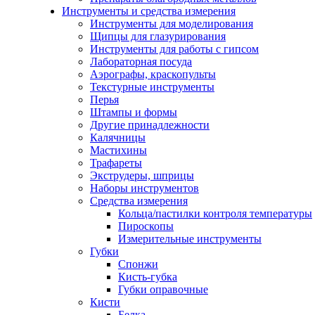
Инструменты и средства измерения
Инструменты для моделирования
Щипцы для глазурирования
Инструменты для работы с гипсом
Лабораторная посуда
Аэрографы, краскопульты
Текстурные инструменты
Перья
Штампы и формы
Другие принадлежности
Калячницы
Мастихины
Трафареты
Экструдеры, шприцы
Наборы инструментов
Средства измерения
Кольца/пастилки контроля температуры
Пироскопы
Измерительные инструменты
Губки
Спонжи
Кисть-губка
Губки оправочные
Кисти
Белка