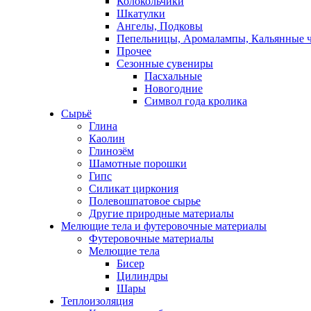
Колокольчики
Шкатулки
Ангелы, Подковы
Пепельницы, Аромалампы, Кальянные 
Прочее
Сезонные сувениры
Пасхальные
Новогодние
Символ года кролика
Сырьё
Глина
Каолин
Глинозём
Шамотные порошки
Гипс
Силикат циркония
Полевошпатовое сырье
Другие природные материалы
Мелющие тела и футеровочные материалы
Футеровочные материалы
Мелющие тела
Бисер
Цилиндры
Шары
Теплоизоляция