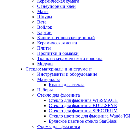
Керамическая бумага
Огнеупорный клей
Маты
Шнуры
Вата
Войлок
Картон
Кирпич теплоизоляционный
Керамическая лента
Плиты
Пропитки и обмазки
Ткань из керамического волокна
Модули
Стекло: материалы и инструмент
Инструменты и оборудование
Материалы
Краска для стекла
Наборы
Стекло для фьюзинга
Стекло для фьюзинга WISSMACH
Стекло для фьюзинга BULLSEYE
Стекло для фьюзинга SPECTRUM
Стекло цветное для фьюзинга Wanda(К
Брянское цветное стекло StarGlass
Формы для фьюзинга