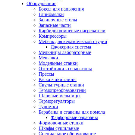
Оборудование
Боксы для напыления
Глиномялки
Заливочные столы
Запасные части
Карбидокремневые нагреватели
Компрессоры
Мебель для керамической студии
Джокерная система
Мельницы лабораторные
Мешалки
Модельные станки
Отстойники - сепараторы
Прессы
Раскатчики глины
Скульптурные станки
Термопреобразователи
Шаровые мельницы
Терморегуляторы
Турнетки
Барабаны и стаканы для помола
Фарфоровые барабаны
Формовочные станки
Шкафы сушильные
Специальное оборудование