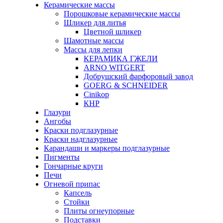
Керамические массы
Порошковые керамические массы
Шликер для литья
Цветной шликер
Шамотные массы
Массы для лепки
КЕРАМИКА ГЖЕЛИ
ARNO WITGERT
Добрушский фарфоровый завод
GOERG & SCHNEIDER
Cinikop
КНР
Глазури
Ангобы
Краски подглазурные
Краски надглазурные
Карандаши и маркеры подглазурные
Пигменты
Гончарные круги
Печи
Огневой припас
Капсель
Стойки
Плиты огнеупорные
Подставки