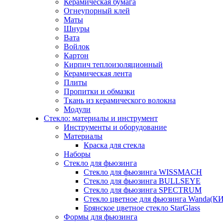
Керамическая бумага
Огнеупорный клей
Маты
Шнуры
Вата
Войлок
Картон
Кирпич теплоизоляционный
Керамическая лента
Плиты
Пропитки и обмазки
Ткань из керамического волокна
Модули
Стекло: материалы и инструмент
Инструменты и оборудование
Материалы
Краска для стекла
Наборы
Стекло для фьюзинга
Стекло для фьюзинга WISSMACH
Стекло для фьюзинга BULLSEYE
Стекло для фьюзинга SPECTRUM
Стекло цветное для фьюзинга Wanda(К
Брянское цветное стекло StarGlass
Формы для фьюзинга