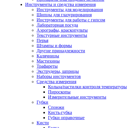
Инструменты и средства измерения
Инструменты для моделирования
Щипцы для глазурирования
Инструменты для работы с гипсом
Лабораторная посуда
Аэрографы, краскопульты
Текстурные инструменты
Перья
Штампы и формы
Другие принадлежности
Калячницы
Мастихины
Трафареты
Экструдеры, шприцы
Наборы инструментов
Средства измерения
Кольца/пастилки контроля температуры
Пироскопы
Измерительные инструменты
Губки
Спонжи
Кисть-губка
Губки оправочные
Кисти
Белка