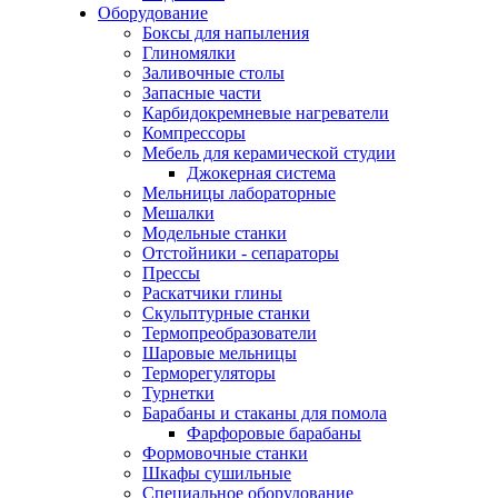
Оборудование
Боксы для напыления
Глиномялки
Заливочные столы
Запасные части
Карбидокремневые нагреватели
Компрессоры
Мебель для керамической студии
Джокерная система
Мельницы лабораторные
Мешалки
Модельные станки
Отстойники - сепараторы
Прессы
Раскатчики глины
Скульптурные станки
Термопреобразователи
Шаровые мельницы
Терморегуляторы
Турнетки
Барабаны и стаканы для помола
Фарфоровые барабаны
Формовочные станки
Шкафы сушильные
Специальное оборудование