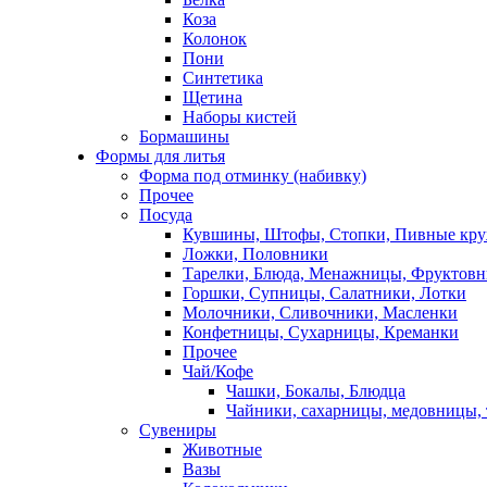
Коза
Колонок
Пони
Синтетика
Щетина
Наборы кистей
Бормашины
Формы для литья
Форма под отминку (набивку)
Прочее
Посуда
Кувшины, Штофы, Стопки, Пивные кр
Ложки, Половники
Тарелки, Блюда, Менажницы, Фруктов
Горшки, Супницы, Салатники, Лотки
Молочники, Сливочники, Масленки
Конфетницы, Сухарницы, Креманки
Прочее
Чай/Кофе
Чашки, Бокалы, Блюдца
Чайники, сахарницы, медовницы,
Сувениры
Животные
Вазы