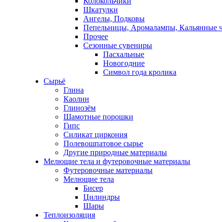
Колокольчики
Шкатулки
Ангелы, Подковы
Пепельницы, Аромалампы, Кальянные 
Прочее
Сезонные сувениры
Пасхальные
Новогодние
Символ года кролика
Сырьё
Глина
Каолин
Глинозём
Шамотные порошки
Гипс
Силикат циркония
Полевошпатовое сырье
Другие природные материалы
Мелющие тела и футеровочные материалы
Футеровочные материалы
Мелющие тела
Бисер
Цилиндры
Шары
Теплоизоляция