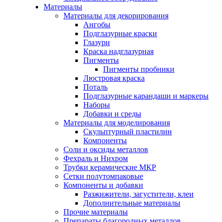
Материалы
Материалы для декорирования
Ангобы
Подглазурные краски
Глазури
Краска надглазурная
Пигменты
Пигменты пробники
Люстровая краска
Поталь
Подглазурные карандаши и маркеры
Наборы
Добавки и среды
Материалы для моделирования
Скульптурный пластилин
Компоненты
Соли и оксиды металлов
Фехраль и Нихром
Трубки керамические МКР
Сетки полутомпаковые
Компоненты и добавки
Разжижители, загустители, клеи
Дополнительные материалы
Прочие материалы
Препараты благородных металлов