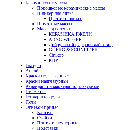
Керамические массы
Порошковые керамические массы
Шликер для литья
Цветной шликер
Шамотные массы
Массы для лепки
КЕРАМИКА ГЖЕЛИ
ARNO WITGERT
Добрушский фарфоровый завод
GOERG & SCHNEIDER
Cinikop
КНР
Глазури
Ангобы
Краски подглазурные
Краски надглазурные
Карандаши и маркеры подглазурные
Пигменты
Гончарные круги
Печи
Огневой припас
Капсель
Стойки
Плиты огнеупорные
Подставки