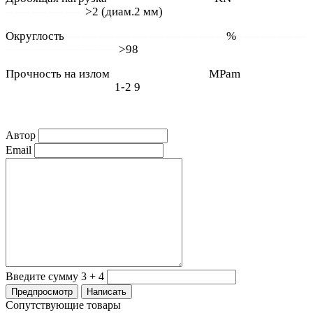
-------------------
>2 (диам.2 мм)
Округлость
--------------------------------------
%
----------------
---------------------------
>98
Прочность на излом
-----------------------
MPam
----------------
--------------------------
1-2 9
Автор
Email
Введите сумму 3 + 4
Сопутствующие товары