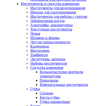
Инструменты и средства измерения
Инструменты для моделирования
Щипцы для глазурирования
Инструменты для работы с гипсом
Лабораторная посуда
Аэрографы, краскопульты
Текстурные инструменты
Перья
Штампы и формы
Другие принадлежности
Калячницы
Мастихины
Трафареты
Экструдеры, шприцы
Наборы инструментов
Средства измерения
Кольца/пастилки контроля
температуры
Пироскопы
Измерительные инструменты
Губки
Спонжи
Кисть-губка
Губки оправочные
Кисти