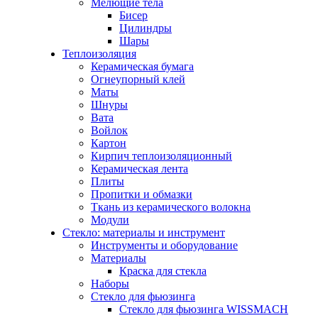
Мелющие тела
Бисер
Цилиндры
Шары
Теплоизоляция
Керамическая бумага
Огнеупорный клей
Маты
Шнуры
Вата
Войлок
Картон
Кирпич теплоизоляционный
Керамическая лента
Плиты
Пропитки и обмазки
Ткань из керамического волокна
Модули
Стекло: материалы и инструмент
Инструменты и оборудование
Материалы
Краска для стекла
Наборы
Стекло для фьюзинга
Стекло для фьюзинга WISSMACH