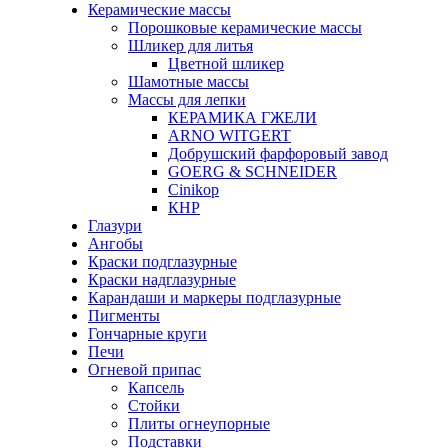
Керамические массы
Порошковые керамические массы
Шликер для литья
Цветной шликер
Шамотные массы
Массы для лепки
КЕРАМИКА ГЖЕЛИ
ARNO WITGERT
Добрушский фарфоровый завод
GOERG & SCHNEIDER
Cinikop
КНР
Глазури
Ангобы
Краски подглазурные
Краски надглазурные
Карандаши и маркеры подглазурные
Пигменты
Гончарные круги
Печи
Огневой припас
Капсель
Стойки
Плиты огнеупорные
Подставки