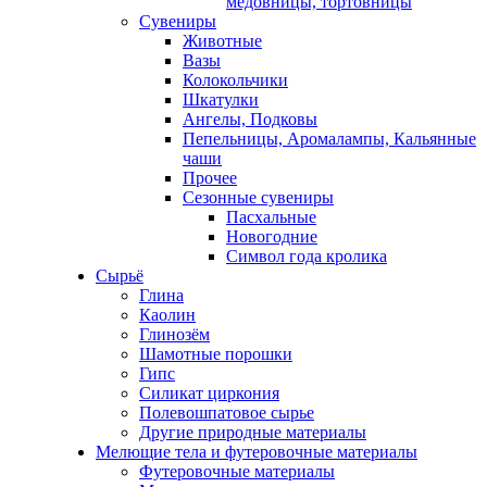
медовницы, тортовницы
Сувениры
Животные
Вазы
Колокольчики
Шкатулки
Ангелы, Подковы
Пепельницы, Аромалампы, Кальянные
чаши
Прочее
Сезонные сувениры
Пасхальные
Новогодние
Символ года кролика
Сырьё
Глина
Каолин
Глинозём
Шамотные порошки
Гипс
Силикат циркония
Полевошпатовое сырье
Другие природные материалы
Мелющие тела и футеровочные материалы
Футеровочные материалы