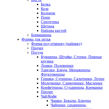
Белка
Коза
Колонок
Пони
Синтетика
Щетина
Наборы кистей
Бормашины
Формы для литья
Форма под отминку (набивку)
Прочее
Посуда
Кувшины, Штофы, Стопки, Пивные
кружки
Ложки, Половники
Тарелки, Блюда, Менажницы,
Фруктовницы
Горшки, Супницы, Салатники, Лотки
Молочники, Сливочники, Масленки
Конфетницы, Сухарницы, Креманки
Прочее
Чай/Кофе
Чашки, Бокалы, Блюдца
Чайники, сахарницы,