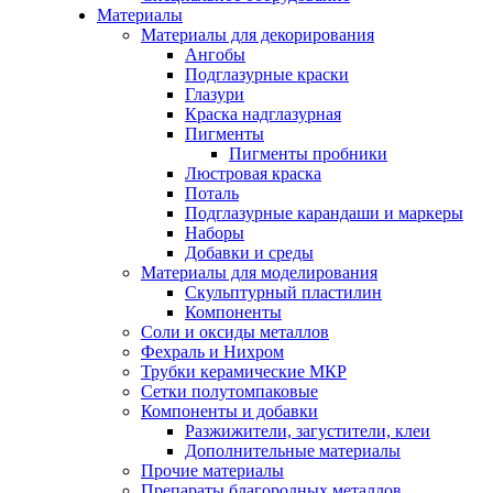
Материалы
Материалы для декорирования
Ангобы
Подглазурные краски
Глазури
Краска надглазурная
Пигменты
Пигменты пробники
Люстровая краска
Поталь
Подглазурные карандаши и маркеры
Наборы
Добавки и среды
Материалы для моделирования
Скульптурный пластилин
Компоненты
Соли и оксиды металлов
Фехраль и Нихром
Трубки керамические МКР
Сетки полутомпаковые
Компоненты и добавки
Разжижители, загустители, клеи
Дополнительные материалы
Прочие материалы
Препараты благородных металлов