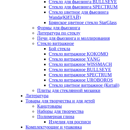
Стекло для фьюзинга BULLSEYE
Стекло для фьюзинга SPECTRUM
Стекло цветное для фьюзинга
Wanda(КИТАЙ)
Брянское цветное стекло StarGlass
Формы для фьюзинга
Литература по стеклу
Печи для фьюзинга и моллирования
Стекло витражное
Бой стекла
Стекло витражное KOKOMO
Стекло витражное YANG
Стекло витражное WISSMACH
Стекло витражное BULLSEYE
Стекло витражное SPECTRUM
Стекло витражное UROBOROS
Стекло цветное витражное (Китай)
Плиты для стеклянной мозаики
Литература
Товары для творчества и для детей
Канцтовары
Наборы для творчества
Полимерная глина
Изделия для росписи
Комплектующие и упаковка