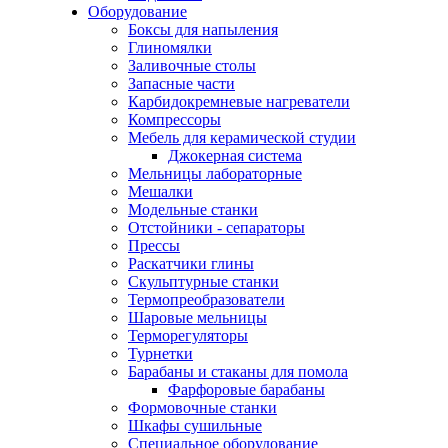
Оборудование
Боксы для напыления
Глиномялки
Заливочные столы
Запасные части
Карбидокремневые нагреватели
Компрессоры
Мебель для керамической студии
Джокерная система
Мельницы лабораторные
Мешалки
Модельные станки
Отстойники - сепараторы
Прессы
Раскатчики глины
Скульптурные станки
Термопреобразователи
Шаровые мельницы
Терморегуляторы
Турнетки
Барабаны и стаканы для помола
Фарфоровые барабаны
Формовочные станки
Шкафы сушильные
Специальное оборудование