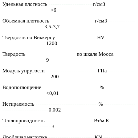
Удельная плотность
------------------------
г/см3
---------------
--------------------------
>6
Объемная плотность
------------------------
г/см3
---------------
----------------------
3,5-3,7
Твердость по Виккерсу
----------------------
HV
-----------------
-----------------------
1200
Твердость
---------------------------
по шкале Moоса
-----------
-----------------------
9
Модуль упругости
----------------------------
ГПа
--------------
--------------------------
200
Водопоглощение
-------------------------------
%
-----------------
-----------------------
<0,01
Истираемость
----------------------------------
%
-----------------
-------------------------
0,002
Теплопроводность
--------------------------
Вт/м.К
--------------
--------------------------
3
Дробящая нагрузка
-------------------------
KN
-----------------