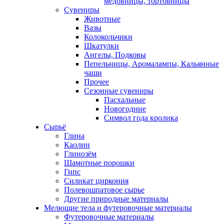
медовницы, тортовницы
Сувениры
Животные
Вазы
Колокольчики
Шкатулки
Ангелы, Подковы
Пепельницы, Аромалампы, Кальянные
чаши
Прочее
Сезонные сувениры
Пасхальные
Новогодние
Символ года кролика
Сырьё
Глина
Каолин
Глинозём
Шамотные порошки
Гипс
Силикат циркония
Полевошпатовое сырье
Другие природные материалы
Мелющие тела и футеровочные материалы
Футеровочные материалы