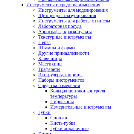
Инструменты и средства измерения
Инструменты для моделирования
Щипцы для глазурирования
Инструменты для работы с гипсом
Лабораторная посуда
Аэрографы, краскопульты
Текстурные инструменты
Перья
Штампы и формы
Другие принадлежности
Калячницы
Мастихины
Трафареты
Экструдеры, шприцы
Наборы инструментов
Средства измерения
Кольца/пастилки контроля
температуры
Пироскопы
Измерительные инструменты
Губки
Спонжи
Кисть-губка
Губки оправочные
Кисти