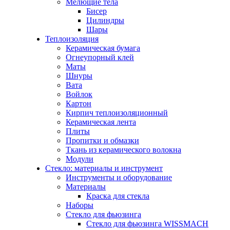
Мелющие тела
Бисер
Цилиндры
Шары
Теплоизоляция
Керамическая бумага
Огнеупорный клей
Маты
Шнуры
Вата
Войлок
Картон
Кирпич теплоизоляционный
Керамическая лента
Плиты
Пропитки и обмазки
Ткань из керамического волокна
Модули
Стекло: материалы и инструмент
Инструменты и оборудование
Материалы
Краска для стекла
Наборы
Стекло для фьюзинга
Стекло для фьюзинга WISSMACH