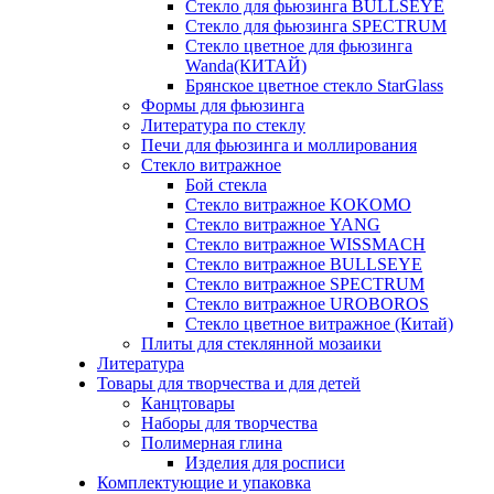
Стекло для фьюзинга BULLSEYE
Стекло для фьюзинга SPECTRUM
Стекло цветное для фьюзинга
Wanda(КИТАЙ)
Брянское цветное стекло StarGlass
Формы для фьюзинга
Литература по стеклу
Печи для фьюзинга и моллирования
Стекло витражное
Бой стекла
Стекло витражное KOKOMO
Стекло витражное YANG
Стекло витражное WISSMACH
Стекло витражное BULLSEYE
Стекло витражное SPECTRUM
Стекло витражное UROBOROS
Стекло цветное витражное (Китай)
Плиты для стеклянной мозаики
Литература
Товары для творчества и для детей
Канцтовары
Наборы для творчества
Полимерная глина
Изделия для росписи
Комплектующие и упаковка