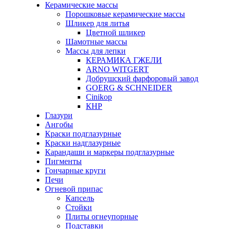
Керамические массы
Порошковые керамические массы
Шликер для литья
Цветной шликер
Шамотные массы
Массы для лепки
КЕРАМИКА ГЖЕЛИ
ARNO WITGERT
Добрушский фарфоровый завод
GOERG & SCHNEIDER
Cinikop
КНР
Глазури
Ангобы
Краски подглазурные
Краски надглазурные
Карандаши и маркеры подглазурные
Пигменты
Гончарные круги
Печи
Огневой припас
Капсель
Стойки
Плиты огнеупорные
Подставки