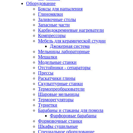
Оборудование
Боксы для напыления
Глиномялки
Заливочные столы
Запасные части
Карбидокремневые нагреватели
Компрессоры
Мебель для керамической студии
Джокерная система
Мельницы лабораторные
Мешалки
Модельные станки
Отстойники - сепараторы
Прессы
Раскатчики глины
Скульптурные станки
Термопреобразователи
Шаровые мельницы
Терморегуляторы
Турнетки
Барабаны и стаканы для помола
Фарфоровые барабаны
Формовочные станки
Шкафы сушильные
Специальное оборудование