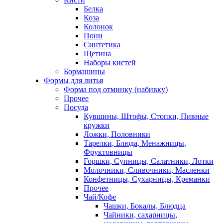
Белка
Коза
Колонок
Пони
Синтетика
Щетина
Наборы кистей
Бормашины
Формы для литья
Форма под отминку (набивку)
Прочее
Посуда
Кувшины, Штофы, Стопки, Пивные
кружки
Ложки, Половники
Тарелки, Блюда, Менажницы,
Фруктовницы
Горшки, Супницы, Салатники, Лотки
Молочники, Сливочники, Масленки
Конфетницы, Сухарницы, Креманки
Прочее
Чай/Кофе
Чашки, Бокалы, Блюдца
Чайники, сахарницы,