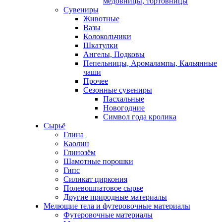
медовницы, тортовницы
Сувениры
Животные
Вазы
Колокольчики
Шкатулки
Ангелы, Подковы
Пепельницы, Аромалампы, Кальянные
чаши
Прочее
Сезонные сувениры
Пасхальные
Новогодние
Символ года кролика
Сырьё
Глина
Каолин
Глинозём
Шамотные порошки
Гипс
Силикат циркония
Полевошпатовое сырье
Другие природные материалы
Мелющие тела и футеровочные материалы
Футеровочные материалы