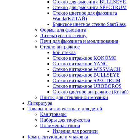
Стекло для фьюзинга BULLSEYE
Стекло для фьюзинга SPECTRUM
Стекло цветное для фьюзинга
Wanda(КИТАЙ)
Брянское цветное стекло StarGlass
Формы для фьюзинга
Литература по стеклу
Печи для фьюзинга и моллирования
Стекло витражное
Бой стекла
Стекло витражное KOKOMO
Стекло витражное YANG
Стекло витражное WISSMACH
Стекло витражное BULLSEYE
Стекло витражное SPECTRUM
Стекло витражное UROBOROS
Стекло цветное витражное (Китай)
Плиты для стеклянной мозаики
Литература
Товары для творчества и для детей
Канцтовары
Наборы для творчества
Полимерная глина
Изделия для росписи
Комплектующие и упаковка