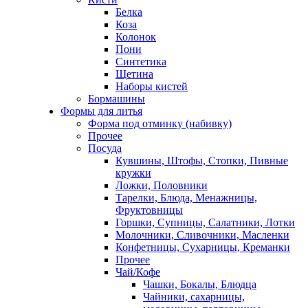
Белка
Коза
Колонок
Пони
Синтетика
Щетина
Наборы кистей
Бормашины
Формы для литья
Форма под отминку (набивку)
Прочее
Посуда
Кувшины, Штофы, Стопки, Пивные
кружки
Ложки, Половники
Тарелки, Блюда, Менажницы,
Фруктовницы
Горшки, Супницы, Салатники, Лотки
Молочники, Сливочники, Масленки
Конфетницы, Сухарницы, Креманки
Прочее
Чай/Кофе
Чашки, Бокалы, Блюдца
Чайники, сахарницы,