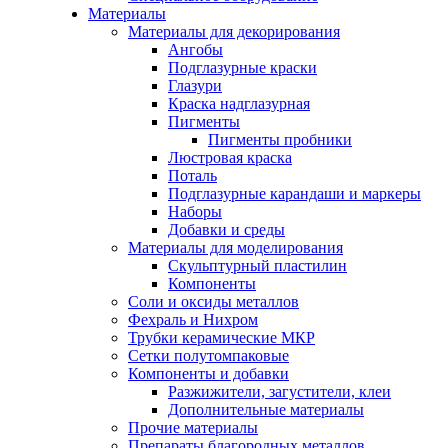
Материалы
Материалы для декорирования
Ангобы
Подглазурные краски
Глазури
Краска надглазурная
Пигменты
Пигменты пробники
Люстровая краска
Поталь
Подглазурные карандаши и маркеры
Наборы
Добавки и среды
Материалы для моделирования
Скульптурный пластилин
Компоненты
Соли и оксиды металлов
Фехраль и Нихром
Трубки керамические МКР
Сетки полутомпаковые
Компоненты и добавки
Разжижители, загустители, клеи
Дополнительные материалы
Прочие материалы
Препараты благородных металлов