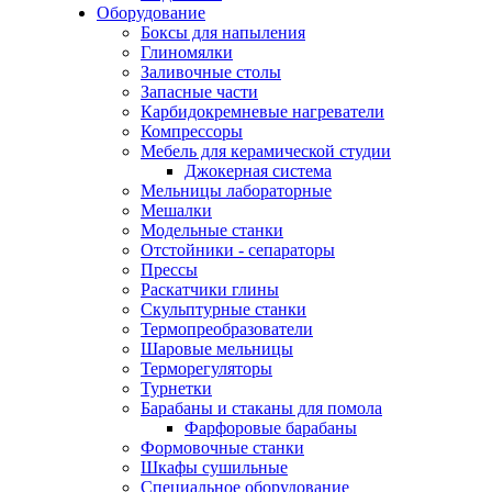
Оборудование
Боксы для напыления
Глиномялки
Заливочные столы
Запасные части
Карбидокремневые нагреватели
Компрессоры
Мебель для керамической студии
Джокерная система
Мельницы лабораторные
Мешалки
Модельные станки
Отстойники - сепараторы
Прессы
Раскатчики глины
Скульптурные станки
Термопреобразователи
Шаровые мельницы
Терморегуляторы
Турнетки
Барабаны и стаканы для помола
Фарфоровые барабаны
Формовочные станки
Шкафы сушильные
Специальное оборудование