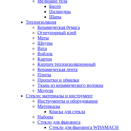
Мелющие тела
Бисер
Цилиндры
Шары
Теплоизоляция
Керамическая бумага
Огнеупорный клей
Маты
Шнуры
Вата
Войлок
Картон
Кирпич теплоизоляционный
Керамическая лента
Плиты
Пропитки и обмазки
Ткань из керамического волокна
Модули
Стекло: материалы и инструмент
Инструменты и оборудование
Материалы
Краска для стекла
Наборы
Стекло для фьюзинга
Стекло для фьюзинга WISSMACH