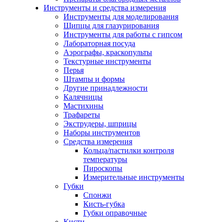
Инструменты и средства измерения
Инструменты для моделирования
Щипцы для глазурирования
Инструменты для работы с гипсом
Лабораторная посуда
Аэрографы, краскопульты
Текстурные инструменты
Перья
Штампы и формы
Другие принадлежности
Калячницы
Мастихины
Трафареты
Экструдеры, шприцы
Наборы инструментов
Средства измерения
Кольца/пастилки контроля
температуры
Пироскопы
Измерительные инструменты
Губки
Спонжи
Кисть-губка
Губки оправочные
Кисти