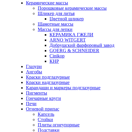
Керамические массы
Порошковые керамические массы
Шликер для литья
Цветной шликер
Шамотные массы
Массы для лепки
КЕРАМИКА ГЖЕЛИ
ARNO WITGERT
Добрушский фарфоровый завод
GOERG & SCHNEIDER
Cinikop
КНР
Глазури
Ангобы
Краски подглазурные
Краски надглазурные
Карандаши и маркеры подглазурные
Пигменты
Гончарные круги
Печи
Огневой припас
Капсель
Стойки
Плиты огнеупорные
Подставки