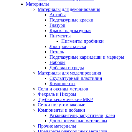
Материалы
Материалы для декорирования
Ангобы
Подглазурные краски
Глазури
Краска надглазурная
Пигменты
Пигменты пробники
Люстровая краска
Поталь
Подглазурные карандаши и маркеры
Наборы
Добавки и среды
Материалы для моделирования
Скульптурный пластилин
Компоненты
Соли и оксиды металлов
Фехраль и Нихром
Трубки керамические МКР
Сетки полутомпаковые
Компоненты и добавки
Разжижители, загустители, клеи
Дополнительные материалы
Прочие материалы
Препараты благородных металлов