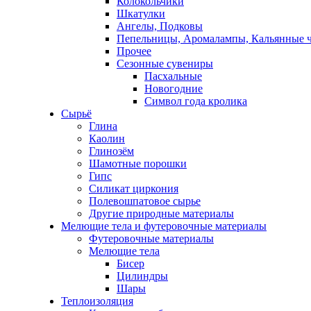
Колокольчики
Шкатулки
Ангелы, Подковы
Пепельницы, Аромалампы, Кальянные 
Прочее
Сезонные сувениры
Пасхальные
Новогодние
Символ года кролика
Сырьё
Глина
Каолин
Глинозём
Шамотные порошки
Гипс
Силикат циркония
Полевошпатовое сырье
Другие природные материалы
Мелющие тела и футеровочные материалы
Футеровочные материалы
Мелющие тела
Бисер
Цилиндры
Шары
Теплоизоляция