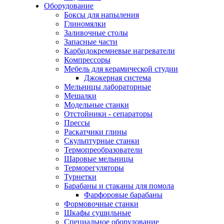
Оборудование
Боксы для напыления
Глиномялки
Заливочные столы
Запасные части
Карбидокремневые нагреватели
Компрессоры
Мебель для керамической студии
Джокерная система
Мельницы лабораторные
Мешалки
Модельные станки
Отстойники - сепараторы
Прессы
Раскатчики глины
Скульптурные станки
Термопреобразователи
Шаровые мельницы
Терморегуляторы
Турнетки
Барабаны и стаканы для помола
Фарфоровые барабаны
Формовочные станки
Шкафы сушильные
Специальное оборудование