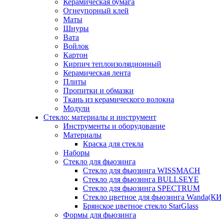
Керамическая бумага
Огнеупорный клей
Маты
Шнуры
Вата
Войлок
Картон
Кирпич теплоизоляционный
Керамическая лента
Плиты
Пропитки и обмазки
Ткань из керамического волокна
Модули
Стекло: материалы и инструмент
Инструменты и оборудование
Материалы
Краска для стекла
Наборы
Стекло для фьюзинга
Стекло для фьюзинга WISSMACH
Стекло для фьюзинга BULLSEYE
Стекло для фьюзинга SPECTRUM
Стекло цветное для фьюзинга Wanda(К
Брянское цветное стекло StarGlass
Формы для фьюзинга