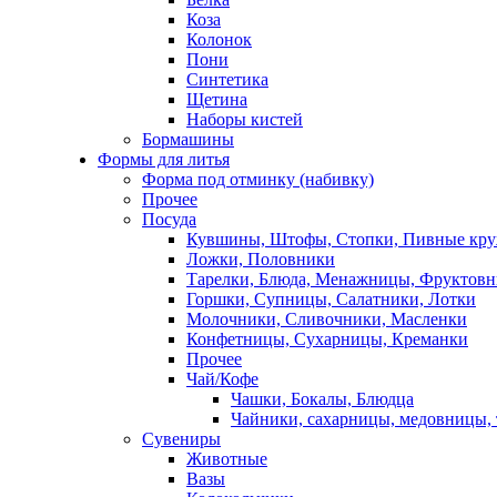
Коза
Колонок
Пони
Синтетика
Щетина
Наборы кистей
Бормашины
Формы для литья
Форма под отминку (набивку)
Прочее
Посуда
Кувшины, Штофы, Стопки, Пивные кр
Ложки, Половники
Тарелки, Блюда, Менажницы, Фруктов
Горшки, Супницы, Салатники, Лотки
Молочники, Сливочники, Масленки
Конфетницы, Сухарницы, Креманки
Прочее
Чай/Кофе
Чашки, Бокалы, Блюдца
Чайники, сахарницы, медовницы,
Сувениры
Животные
Вазы