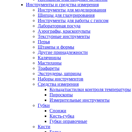
Инструменты и средства измерения
Инструменты для моделирования
Щипцы для глазурирования
Инструменты для работы с гипсом
Лабораторная посуда
Аэрографы, краскопульты
Текстурные инструменты
Перья
Штампы и формы
Другие принадлежности
Калячницы
Мастихины
Трафареты
Экструдеры, шприцы
Наборы инструментов
Средства измерения
Кольца/пастилки контроля температуры
Пироскопы
Измерительные инструменты
Губки
Спонжи
Кисть-губка
Губки оправочные
Кисти
Белка