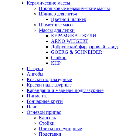
Керамические массы
Порошковые керамические массы
Шликер для литья
Цветной шликер
Шамотные массы
Массы для лепки
КЕРАМИКА ГЖЕЛИ
ARNO WITGERT
Добрушский фарфоровый завод
GOERG & SCHNEIDER
Cinikop
КНР
Глазури
Ангобы
Краски подглазурные
Краски надглазурные
Карандаши и маркеры подглазурные
Пигменты
Гончарные круги
Печи
Огневой припас
Капсель
Стойки
Плиты огнеупорные
Подставки