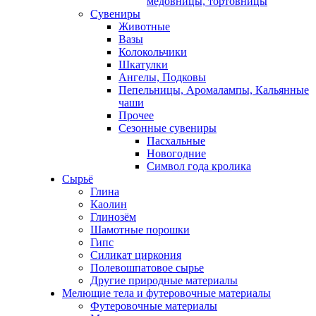
медовницы, тортовницы
Сувениры
Животные
Вазы
Колокольчики
Шкатулки
Ангелы, Подковы
Пепельницы, Аромалампы, Кальянные
чаши
Прочее
Сезонные сувениры
Пасхальные
Новогодние
Символ года кролика
Сырьё
Глина
Каолин
Глинозём
Шамотные порошки
Гипс
Силикат циркония
Полевошпатовое сырье
Другие природные материалы
Мелющие тела и футеровочные материалы
Футеровочные материалы