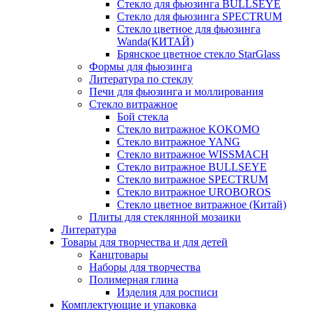
Стекло для фьюзинга BULLSEYE
Стекло для фьюзинга SPECTRUM
Стекло цветное для фьюзинга
Wanda(КИТАЙ)
Брянское цветное стекло StarGlass
Формы для фьюзинга
Литература по стеклу
Печи для фьюзинга и моллирования
Стекло витражное
Бой стекла
Стекло витражное KOKOMO
Стекло витражное YANG
Стекло витражное WISSMACH
Стекло витражное BULLSEYE
Стекло витражное SPECTRUM
Стекло витражное UROBOROS
Стекло цветное витражное (Китай)
Плиты для стеклянной мозаики
Литература
Товары для творчества и для детей
Канцтовары
Наборы для творчества
Полимерная глина
Изделия для росписи
Комплектующие и упаковка