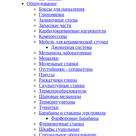
Оборудование
Боксы для напыления
Глиномялки
Заливочные столы
Запасные части
Карбидокремневые нагреватели
Компрессоры
Мебель для керамической студии
Джокерная система
Мельницы лабораторные
Мешалки
Модельные станки
Отстойники - сепараторы
Прессы
Раскатчики глины
Скульптурные станки
Термопреобразователи
Шаровые мельницы
Терморегуляторы
Турнетки
Барабаны и стаканы для помола
Фарфоровые барабаны
Формовочные станки
Шкафы сушильные
Специальное оборудование