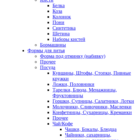
Белка
Коза
Колонок
Пони
Синтетика
Щетина
Наборы кистей
Бормашины
Формы для литья
Форма под отминку (набивку)
Прочее
Посуда
Кувшины, Штофы, Стопки, Пивные
кружки
Ложки, Половники
Тарелки, Блюда, Менажницы,
Фруктовницы
Горшки, Супницы, Салатники, Лотки
Молочники, Сливочники, Масленки
Конфетницы, Сухарницы, Креманки
Прочее
Чай/Кофе
Чашки, Бокалы, Блюдца
Чайники, сахарницы,