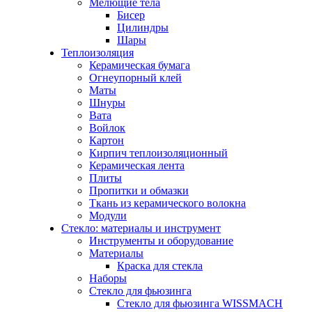
Мелющие тела
Бисер
Цилиндры
Шары
Теплоизоляция
Керамическая бумага
Огнеупорный клей
Маты
Шнуры
Вата
Войлок
Картон
Кирпич теплоизоляционный
Керамическая лента
Плиты
Пропитки и обмазки
Ткань из керамического волокна
Модули
Стекло: материалы и инструмент
Инструменты и оборудование
Материалы
Краска для стекла
Наборы
Стекло для фьюзинга
Стекло для фьюзинга WISSMACH