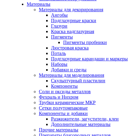
Материалы
Материалы для декорирования
Ангобы
Подглазурные краски
Глазури
Краска надглазурная
Пигменты
Пигменты пробники
Люстровая краска
Поталь
Подглазурные карандаши и маркеры
Наборы
Добавки и среды
Материалы для моделирования
Скульптурный пластилин
Компоненты
Соли и оксиды металлов
Фехраль и Нихром
Трубки керамические МКР
Сетки полутомпаковые
Компоненты и добавки
Разжижители, загустители, клеи
Дополнительные материалы
Прочие материалы
Препараты благородных металлов