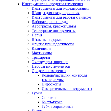
Инструменты и средства измерения
Инструменты для моделирования
Щипцы для глазурирования
Инструменты для работы с гипсом
Лабораторная посуда
Аэрографы, краскопульты
Текстурные инструменты
Перья
Штампы и формы
Другие принадлежности
Калячницы
Мастихины
Трафареты
Экструдеры, шприцы
Наборы инструментов
Средства измерения
Кольца/пастилки контроля
температуры
Пироскопы
Измерительные инструменты
Губки
Спонжи
Кисть-губка
Губки оправочные
Кисти