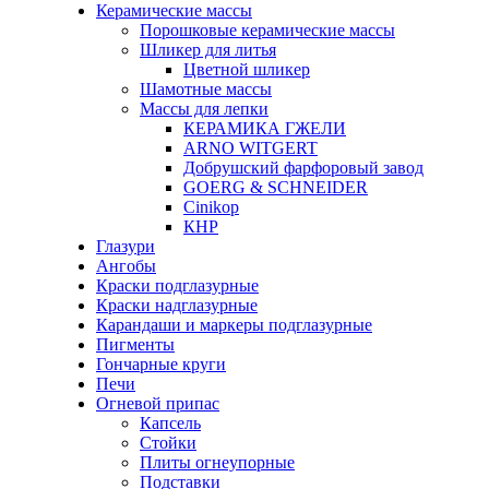
Керамические массы
Порошковые керамические массы
Шликер для литья
Цветной шликер
Шамотные массы
Массы для лепки
КЕРАМИКА ГЖЕЛИ
ARNO WITGERT
Добрушский фарфоровый завод
GOERG & SCHNEIDER
Cinikop
КНР
Глазури
Ангобы
Краски подглазурные
Краски надглазурные
Карандаши и маркеры подглазурные
Пигменты
Гончарные круги
Печи
Огневой припас
Капсель
Стойки
Плиты огнеупорные
Подставки