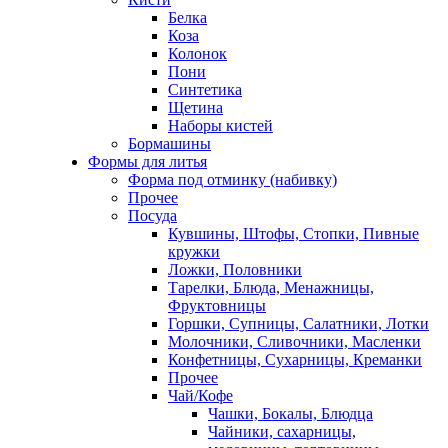
Белка
Коза
Колонок
Пони
Синтетика
Щетина
Наборы кистей
Бормашины
Формы для литья
Форма под отминку (набивку)
Прочее
Посуда
Кувшины, Штофы, Стопки, Пивные
кружки
Ложки, Половники
Тарелки, Блюда, Менажницы,
Фруктовницы
Горшки, Супницы, Салатники, Лотки
Молочники, Сливочники, Масленки
Конфетницы, Сухарницы, Креманки
Прочее
Чай/Кофе
Чашки, Бокалы, Блюдца
Чайники, сахарницы,