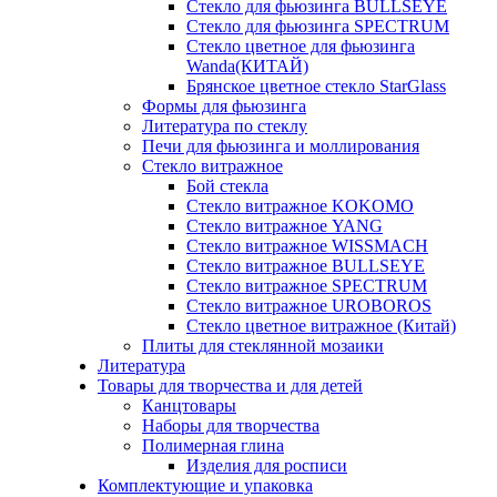
Стекло для фьюзинга BULLSEYE
Стекло для фьюзинга SPECTRUM
Стекло цветное для фьюзинга
Wanda(КИТАЙ)
Брянское цветное стекло StarGlass
Формы для фьюзинга
Литература по стеклу
Печи для фьюзинга и моллирования
Стекло витражное
Бой стекла
Стекло витражное KOKOMO
Стекло витражное YANG
Стекло витражное WISSMACH
Стекло витражное BULLSEYE
Стекло витражное SPECTRUM
Стекло витражное UROBOROS
Стекло цветное витражное (Китай)
Плиты для стеклянной мозаики
Литература
Товары для творчества и для детей
Канцтовары
Наборы для творчества
Полимерная глина
Изделия для росписи
Комплектующие и упаковка