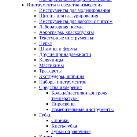
Инструменты и средства измерения
Инструменты для моделирования
Щипцы для глазурирования
Инструменты для работы с гипсом
Лабораторная посуда
Аэрографы, краскопульты
Текстурные инструменты
Перья
Штампы и формы
Другие принадлежности
Калячницы
Мастихины
Трафареты
Экструдеры, шприцы
Наборы инструментов
Средства измерения
Кольца/пастилки контроля
температуры
Пироскопы
Измерительные инструменты
Губки
Спонжи
Кисть-губка
Губки оправочные
Кисти