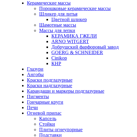
Керамические массы
Порошковые керамические массы
Шликер для литья
Цветной шликер
Шамотные массы
Массы для лепки
КЕРАМИКА ГЖЕЛИ
ARNO WITGERT
Добрушский фарфоровый завод
GOERG & SCHNEIDER
Cinikop
КНР
Глазури
Ангобы
Краски подглазурные
Краски надглазурные
Карандаши и маркеры подглазурные
Пигменты
Гончарные круги
Печи
Огневой припас
Капсель
Стойки
Плиты огнеупорные
Подставки