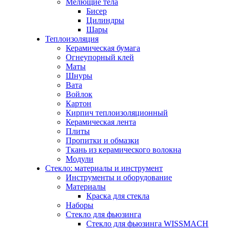
Мелющие тела
Бисер
Цилиндры
Шары
Теплоизоляция
Керамическая бумага
Огнеупорный клей
Маты
Шнуры
Вата
Войлок
Картон
Кирпич теплоизоляционный
Керамическая лента
Плиты
Пропитки и обмазки
Ткань из керамического волокна
Модули
Стекло: материалы и инструмент
Инструменты и оборудование
Материалы
Краска для стекла
Наборы
Стекло для фьюзинга
Стекло для фьюзинга WISSMACH