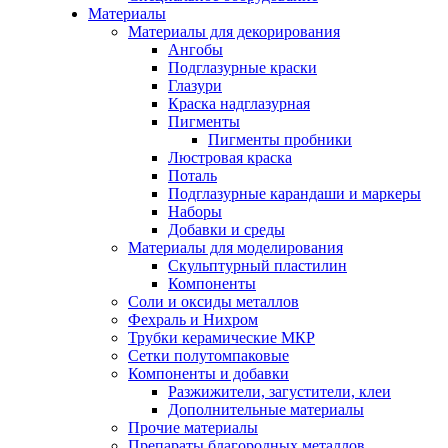
Материалы
Материалы для декорирования
Ангобы
Подглазурные краски
Глазури
Краска надглазурная
Пигменты
Пигменты пробники
Люстровая краска
Поталь
Подглазурные карандаши и маркеры
Наборы
Добавки и среды
Материалы для моделирования
Скульптурный пластилин
Компоненты
Соли и оксиды металлов
Фехраль и Нихром
Трубки керамические МКР
Сетки полутомпаковые
Компоненты и добавки
Разжижители, загустители, клеи
Дополнительные материалы
Прочие материалы
Препараты благородных металлов