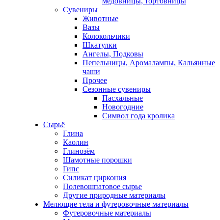
медовницы, тортовницы
Сувениры
Животные
Вазы
Колокольчики
Шкатулки
Ангелы, Подковы
Пепельницы, Аромалампы, Кальянные
чаши
Прочее
Сезонные сувениры
Пасхальные
Новогодние
Символ года кролика
Сырьё
Глина
Каолин
Глинозём
Шамотные порошки
Гипс
Силикат циркония
Полевошпатовое сырье
Другие природные материалы
Мелющие тела и футеровочные материалы
Футеровочные материалы