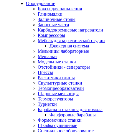
Оборудование
Боксы для напыления
Глиномялки
Заливочные столы
Запасные части
Карбидокремневые нагреватели
Компрессоры
Мебель для керамической студии
Джокерная система
Мельницы лабораторные
Мешалки
Модельные станки
Отстойники - сепараторы
Прессы
Раскатчики глины
Скульптурные станки
Термопреобразователи
Шаровые мельницы
Терморегуляторы
Турнетки
Барабаны и стаканы для помола
Фарфоровые барабаны
Формовочные станки
Шкафы сушильные
Специальное оборудование