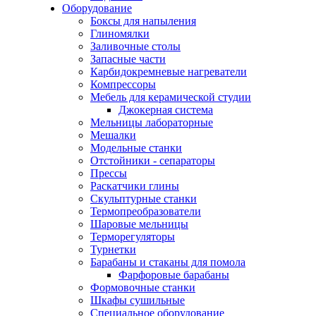
Оборудование
Боксы для напыления
Глиномялки
Заливочные столы
Запасные части
Карбидокремневые нагреватели
Компрессоры
Мебель для керамической студии
Джокерная система
Мельницы лабораторные
Мешалки
Модельные станки
Отстойники - сепараторы
Прессы
Раскатчики глины
Скульптурные станки
Термопреобразователи
Шаровые мельницы
Терморегуляторы
Турнетки
Барабаны и стаканы для помола
Фарфоровые барабаны
Формовочные станки
Шкафы сушильные
Специальное оборудование