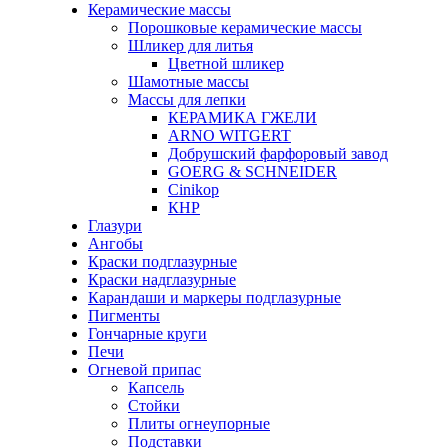
Керамические массы
Порошковые керамические массы
Шликер для литья
Цветной шликер
Шамотные массы
Массы для лепки
КЕРАМИКА ГЖЕЛИ
ARNO WITGERT
Добрушский фарфоровый завод
GOERG & SCHNEIDER
Cinikop
КНР
Глазури
Ангобы
Краски подглазурные
Краски надглазурные
Карандаши и маркеры подглазурные
Пигменты
Гончарные круги
Печи
Огневой припас
Капсель
Стойки
Плиты огнеупорные
Подставки