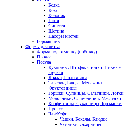
Белка
Коза
Колонок
Пони
Синтетика
Щетина
Наборы кистей
Бормашины
Формы для литья
Форма под отминку (набивку)
Прочее
Посуда
Кувшины, Штофы, Стопки, Пивные
кружки
Ложки, Половники
Тарелки, Блюда, Менажницы,
Фруктовницы
Горшки, Супницы, Салатники, Лотки
Молочники, Сливочники, Масленки
Конфетницы, Сухарницы, Креманки
Прочее
Чай/Кофе
Чашки, Бокалы, Блюдца
Чайники, сахарницы,