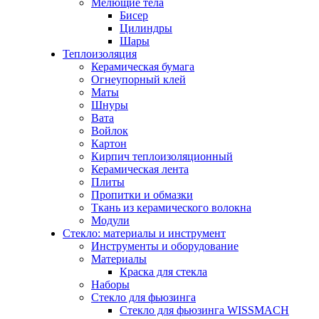
Мелющие тела
Бисер
Цилиндры
Шары
Теплоизоляция
Керамическая бумага
Огнеупорный клей
Маты
Шнуры
Вата
Войлок
Картон
Кирпич теплоизоляционный
Керамическая лента
Плиты
Пропитки и обмазки
Ткань из керамического волокна
Модули
Стекло: материалы и инструмент
Инструменты и оборудование
Материалы
Краска для стекла
Наборы
Стекло для фьюзинга
Стекло для фьюзинга WISSMACH