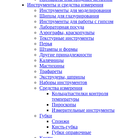
Инструменты и средства измерения
Инструменты для моделирования
Щипцы для глазурирования
Инструменты для работы с гипсом
Лабораторная посуда
Аэрографы, краскопульты
Текстурные инструменты
Перья
Штампы и формы
Другие принадлежности
Калячницы
Мастихины
Трафареты
Экструдеры, шприцы
Наборы инструментов
Средства измерения
Кольца/пастилки контроля
температуры
Пироскопы
Измерительные инструменты
Губки
Спонжи
Кисть-губка
Губки оправочные
Кисти