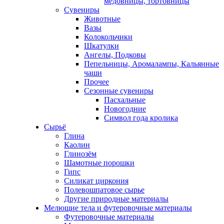
медовницы, тортовницы
Сувениры
Животные
Вазы
Колокольчики
Шкатулки
Ангелы, Подковы
Пепельницы, Аромалампы, Кальянные
чаши
Прочее
Сезонные сувениры
Пасхальные
Новогодние
Символ года кролика
Сырьё
Глина
Каолин
Глинозём
Шамотные порошки
Гипс
Силикат циркония
Полевошпатовое сырье
Другие природные материалы
Мелющие тела и футеровочные материалы
Футеровочные материалы