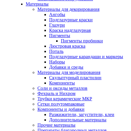
Материалы
Материалы для декорирования
Ангобы
Подглазурные краски
Глазури
Краска надглазурная
Пигменты
Пигменты пробники
Люстровая краска
Поталь
Подглазурные карандаши и маркеры
Наборы
Добавки и среды
Материалы для моделирования
Скульптурный пластилин
Компоненты
Соли и оксиды металлов
Фехраль и Нихром
Трубки керамические МКР
Сетки полутомпаковые
Компоненты и добавки
Разжижители, загустители, клеи
Дополнительные материалы
Прочие материалы
Препараты благородных металлов