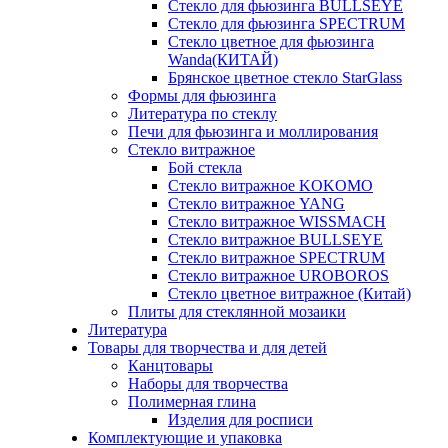
Стекло для фьюзинга BULLSEYE
Стекло для фьюзинга SPECTRUM
Стекло цветное для фьюзинга
Wanda(КИТАЙ)
Брянское цветное стекло StarGlass
Формы для фьюзинга
Литература по стеклу
Печи для фьюзинга и моллирования
Стекло витражное
Бой стекла
Стекло витражное KOKOMO
Стекло витражное YANG
Стекло витражное WISSMACH
Стекло витражное BULLSEYE
Стекло витражное SPECTRUM
Стекло витражное UROBOROS
Стекло цветное витражное (Китай)
Плиты для стеклянной мозаики
Литература
Товары для творчества и для детей
Канцтовары
Наборы для творчества
Полимерная глина
Изделия для росписи
Комплектующие и упаковка