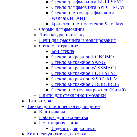
Стекло для фьюзинга BULLSEYE
Стекло для фьюзинга SPECTRUM
Стекло цветное для фьюзинга
Wanda(КИТАЙ)
Брянское цветное стекло StarGlass
Формы для фьюзинга
Литература по стеклу
Печи для фьюзинга и моллирования
Стекло витражное
Бой стекла
Стекло витражное KOKOMO
Стекло витражное YANG
Стекло витражное WISSMACH
Стекло витражное BULLSEYE
Стекло витражное SPECTRUM
Стекло витражное UROBOROS
Стекло цветное витражное (Китай)
Плиты для стеклянной мозаики
Литература
Товары для творчества и для детей
Канцтовары
Наборы для творчества
Полимерная глина
Изделия для росписи
Комплектующие и упаковка