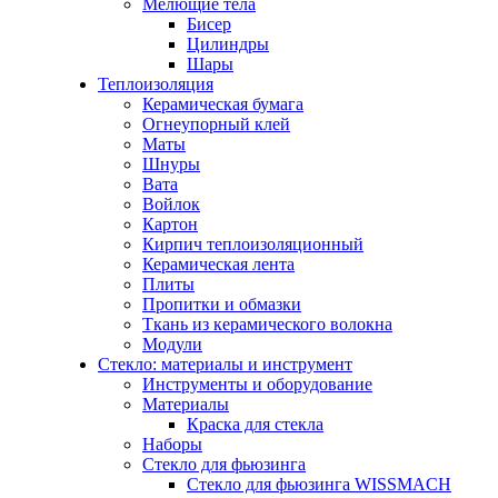
Мелющие тела
Бисер
Цилиндры
Шары
Теплоизоляция
Керамическая бумага
Огнеупорный клей
Маты
Шнуры
Вата
Войлок
Картон
Кирпич теплоизоляционный
Керамическая лента
Плиты
Пропитки и обмазки
Ткань из керамического волокна
Модули
Стекло: материалы и инструмент
Инструменты и оборудование
Материалы
Краска для стекла
Наборы
Стекло для фьюзинга
Стекло для фьюзинга WISSMACH