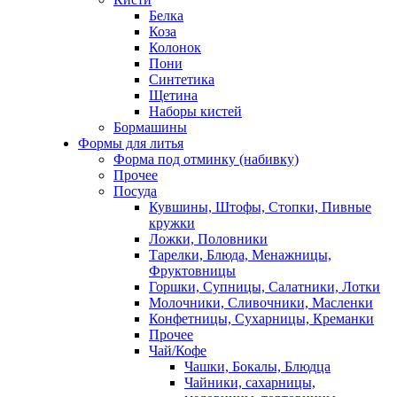
Белка
Коза
Колонок
Пони
Синтетика
Щетина
Наборы кистей
Бормашины
Формы для литья
Форма под отминку (набивку)
Прочее
Посуда
Кувшины, Штофы, Стопки, Пивные
кружки
Ложки, Половники
Тарелки, Блюда, Менажницы,
Фруктовницы
Горшки, Супницы, Салатники, Лотки
Молочники, Сливочники, Масленки
Конфетницы, Сухарницы, Креманки
Прочее
Чай/Кофе
Чашки, Бокалы, Блюдца
Чайники, сахарницы,