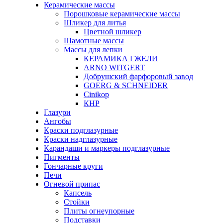
Керамические массы
Порошковые керамические массы
Шликер для литья
Цветной шликер
Шамотные массы
Массы для лепки
КЕРАМИКА ГЖЕЛИ
ARNO WITGERT
Добрушский фарфоровый завод
GOERG & SCHNEIDER
Cinikop
КНР
Глазури
Ангобы
Краски подглазурные
Краски надглазурные
Карандаши и маркеры подглазурные
Пигменты
Гончарные круги
Печи
Огневой припас
Капсель
Стойки
Плиты огнеупорные
Подставки