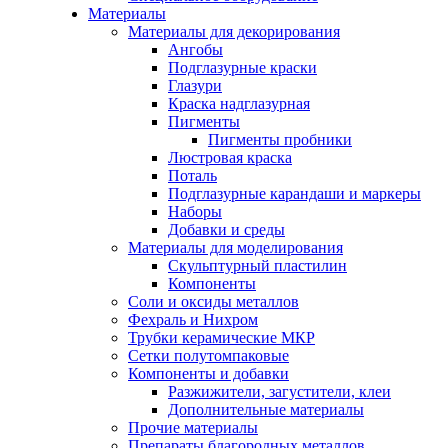
Материалы
Материалы для декорирования
Ангобы
Подглазурные краски
Глазури
Краска надглазурная
Пигменты
Пигменты пробники
Люстровая краска
Поталь
Подглазурные карандаши и маркеры
Наборы
Добавки и среды
Материалы для моделирования
Скульптурный пластилин
Компоненты
Соли и оксиды металлов
Фехраль и Нихром
Трубки керамические МКР
Сетки полутомпаковые
Компоненты и добавки
Разжижители, загустители, клеи
Дополнительные материалы
Прочие материалы
Препараты благородных металлов