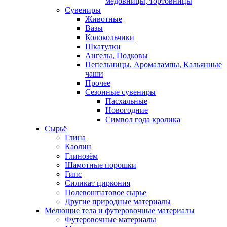
медовницы, тортовницы
Сувениры
Животные
Вазы
Колокольчики
Шкатулки
Ангелы, Подковы
Пепельницы, Аромалампы, Кальянные
чаши
Прочее
Сезонные сувениры
Пасхальные
Новогодние
Символ года кролика
Сырьё
Глина
Каолин
Глинозём
Шамотные порошки
Гипс
Силикат циркония
Полевошпатовое сырье
Другие природные материалы
Мелющие тела и футеровочные материалы
Футеровочные материалы