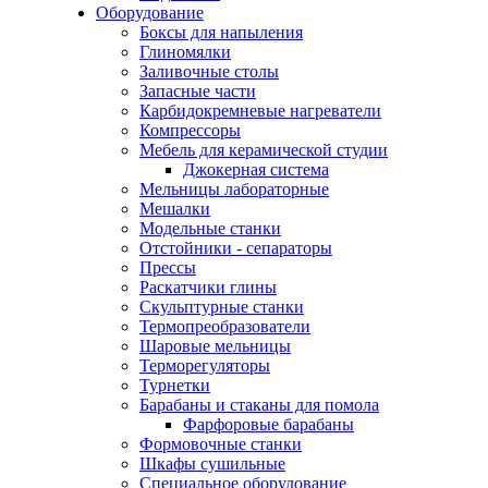
Оборудование
Боксы для напыления
Глиномялки
Заливочные столы
Запасные части
Карбидокремневые нагреватели
Компрессоры
Мебель для керамической студии
Джокерная система
Мельницы лабораторные
Мешалки
Модельные станки
Отстойники - сепараторы
Прессы
Раскатчики глины
Скульптурные станки
Термопреобразователи
Шаровые мельницы
Терморегуляторы
Турнетки
Барабаны и стаканы для помола
Фарфоровые барабаны
Формовочные станки
Шкафы сушильные
Специальное оборудование