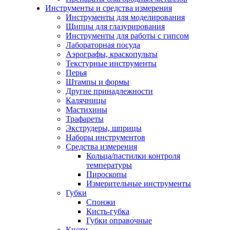
Инструменты и средства измерения
Инструменты для моделирования
Щипцы для глазурирования
Инструменты для работы с гипсом
Лабораторная посуда
Аэрографы, краскопульты
Текстурные инструменты
Перья
Штампы и формы
Другие принадлежности
Калячницы
Мастихины
Трафареты
Экструдеры, шприцы
Наборы инструментов
Средства измерения
Кольца/пастилки контроля
температуры
Пироскопы
Измерительные инструменты
Губки
Спонжи
Кисть-губка
Губки оправочные
Кисти