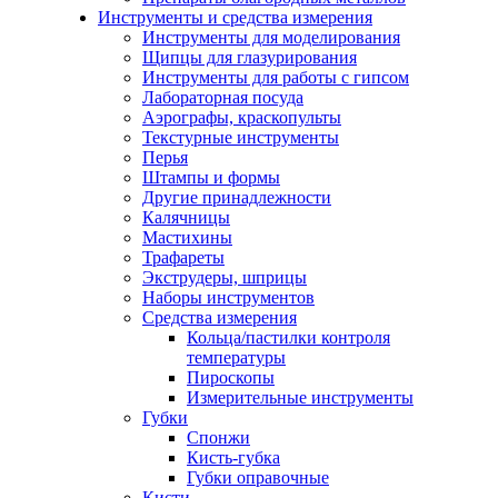
Инструменты и средства измерения
Инструменты для моделирования
Щипцы для глазурирования
Инструменты для работы с гипсом
Лабораторная посуда
Аэрографы, краскопульты
Текстурные инструменты
Перья
Штампы и формы
Другие принадлежности
Калячницы
Мастихины
Трафареты
Экструдеры, шприцы
Наборы инструментов
Средства измерения
Кольца/пастилки контроля
температуры
Пироскопы
Измерительные инструменты
Губки
Спонжи
Кисть-губка
Губки оправочные
Кисти