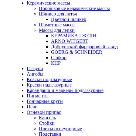
Керамические массы
Порошковые керамические массы
Шликер для литья
Цветной шликер
Шамотные массы
Массы для лепки
КЕРАМИКА ГЖЕЛИ
ARNO WITGERT
Добрушский фарфоровый завод
GOERG & SCHNEIDER
Cinikop
КНР
Глазури
Ангобы
Краски подглазурные
Краски надглазурные
Карандаши и маркеры подглазурные
Пигменты
Гончарные круги
Печи
Огневой припас
Капсель
Стойки
Плиты огнеупорные
Подставки