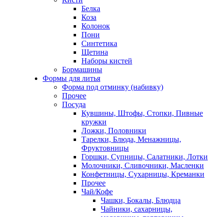
Белка
Коза
Колонок
Пони
Синтетика
Щетина
Наборы кистей
Бормашины
Формы для литья
Форма под отминку (набивку)
Прочее
Посуда
Кувшины, Штофы, Стопки, Пивные
кружки
Ложки, Половники
Тарелки, Блюда, Менажницы,
Фруктовницы
Горшки, Супницы, Салатники, Лотки
Молочники, Сливочники, Масленки
Конфетницы, Сухарницы, Креманки
Прочее
Чай/Кофе
Чашки, Бокалы, Блюдца
Чайники, сахарницы,