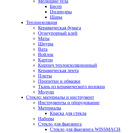
Мелющие тела
Бисер
Цилиндры
Шары
Теплоизоляция
Керамическая бумага
Огнеупорный клей
Маты
Шнуры
Вата
Войлок
Картон
Кирпич теплоизоляционный
Керамическая лента
Плиты
Пропитки и обмазки
Ткань из керамического волокна
Модули
Стекло: материалы и инструмент
Инструменты и оборудование
Материалы
Краска для стекла
Наборы
Стекло для фьюзинга
Стекло для фьюзинга WISSMACH