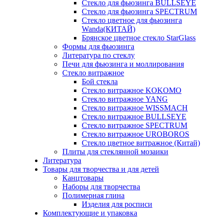
Стекло для фьюзинга BULLSEYE
Стекло для фьюзинга SPECTRUM
Стекло цветное для фьюзинга
Wanda(КИТАЙ)
Брянское цветное стекло StarGlass
Формы для фьюзинга
Литература по стеклу
Печи для фьюзинга и моллирования
Стекло витражное
Бой стекла
Стекло витражное KOKOMO
Стекло витражное YANG
Стекло витражное WISSMACH
Стекло витражное BULLSEYE
Стекло витражное SPECTRUM
Стекло витражное UROBOROS
Стекло цветное витражное (Китай)
Плиты для стеклянной мозаики
Литература
Товары для творчества и для детей
Канцтовары
Наборы для творчества
Полимерная глина
Изделия для росписи
Комплектующие и упаковка