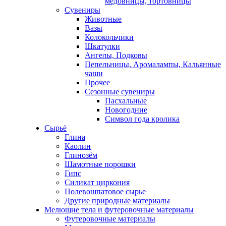
медовницы, тортовницы
Сувениры
Животные
Вазы
Колокольчики
Шкатулки
Ангелы, Подковы
Пепельницы, Аромалампы, Кальянные
чаши
Прочее
Сезонные сувениры
Пасхальные
Новогодние
Символ года кролика
Сырьё
Глина
Каолин
Глинозём
Шамотные порошки
Гипс
Силикат циркония
Полевошпатовое сырье
Другие природные материалы
Мелющие тела и футеровочные материалы
Футеровочные материалы