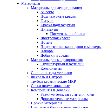
Материалы
Материалы для декорирования
Ангобы
Подглазурные краски
Глазури
Краска надглазурная
Пигменты
Пигменты пробники
Люстровая краска
Поталь
Подглазурные карандаши и маркеры
Наборы
Добавки и среды
Материалы для моделирования
Скульптурный пластилин
Компоненты
Соли и оксиды металлов
Фехраль и Нихром
Трубки керамические МКР
Сетки полутомпаковые
Компоненты и добавки
Разжижители, загустители, клеи
Дополнительные материалы
Прочие материалы
Препараты благородных металлов