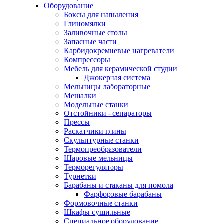
Оборудование
Боксы для напыления
Глиномялки
Заливочные столы
Запасные части
Карбидокремневые нагреватели
Компрессоры
Мебель для керамической студии
Джокерная система
Мельницы лабораторные
Мешалки
Модельные станки
Отстойники - сепараторы
Прессы
Раскатчики глины
Скульптурные станки
Термопреобразователи
Шаровые мельницы
Терморегуляторы
Турнетки
Барабаны и стаканы для помола
Фарфоровые барабаны
Формовочные станки
Шкафы сушильные
Специальное оборудование