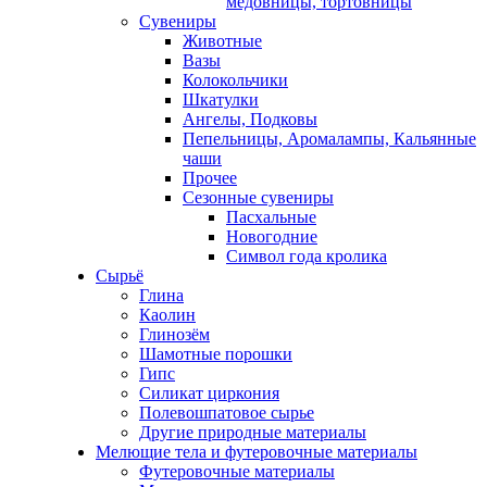
медовницы, тортовницы
Сувениры
Животные
Вазы
Колокольчики
Шкатулки
Ангелы, Подковы
Пепельницы, Аромалампы, Кальянные
чаши
Прочее
Сезонные сувениры
Пасхальные
Новогодние
Символ года кролика
Сырьё
Глина
Каолин
Глинозём
Шамотные порошки
Гипс
Силикат циркония
Полевошпатовое сырье
Другие природные материалы
Мелющие тела и футеровочные материалы
Футеровочные материалы