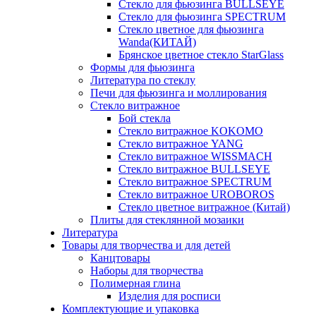
Стекло для фьюзинга BULLSEYE
Стекло для фьюзинга SPECTRUM
Стекло цветное для фьюзинга
Wanda(КИТАЙ)
Брянское цветное стекло StarGlass
Формы для фьюзинга
Литература по стеклу
Печи для фьюзинга и моллирования
Стекло витражное
Бой стекла
Стекло витражное KOKOMO
Стекло витражное YANG
Стекло витражное WISSMACH
Стекло витражное BULLSEYE
Стекло витражное SPECTRUM
Стекло витражное UROBOROS
Стекло цветное витражное (Китай)
Плиты для стеклянной мозаики
Литература
Товары для творчества и для детей
Канцтовары
Наборы для творчества
Полимерная глина
Изделия для росписи
Комплектующие и упаковка