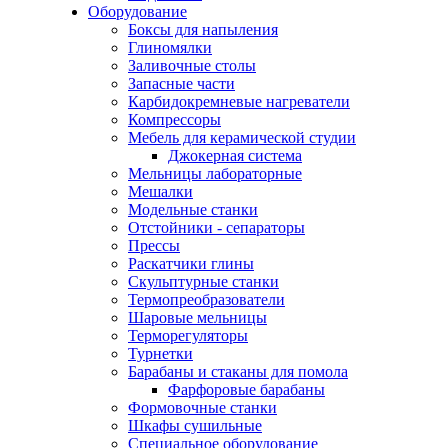
Оборудование
Боксы для напыления
Глиномялки
Заливочные столы
Запасные части
Карбидокремневые нагреватели
Компрессоры
Мебель для керамической студии
Джокерная система
Мельницы лабораторные
Мешалки
Модельные станки
Отстойники - сепараторы
Прессы
Раскатчики глины
Скульптурные станки
Термопреобразователи
Шаровые мельницы
Терморегуляторы
Турнетки
Барабаны и стаканы для помола
Фарфоровые барабаны
Формовочные станки
Шкафы сушильные
Специальное оборудование