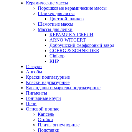
Керамические массы
Порошковые керамические массы
Шликер для литья
Цветной шликер
Шамотные массы
Массы для лепки
КЕРАМИКА ГЖЕЛИ
ARNO WITGERT
Добрушский фарфоровый завод
GOERG & SCHNEIDER
Cinikop
КНР
Глазури
Ангобы
Краски подглазурные
Краски надглазурные
Карандаши и маркеры подглазурные
Пигменты
Гончарные круги
Печи
Огневой припас
Капсель
Стойки
Плиты огнеупорные
Подставки