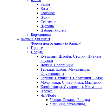
Белка
Коза
Колонок
Пони
Синтетика
Щетина
Наборы кистей
Бормашины
Формы для литья
Форма под отминку (набивку)
Прочее
Посуда
Кувшины, Штофы, Стопки, Пивные
кружки
Ложки, Половники
Тарелки, Блюда, Менажницы,
Фруктовницы
Горшки, Супницы, Салатники, Лотки
Молочники, Сливочники, Масленки
Конфетницы, Сухарницы, Креманки
Прочее
Чай/Кофе
Чашки, Бокалы, Блюдца
Чайники, сахарницы,