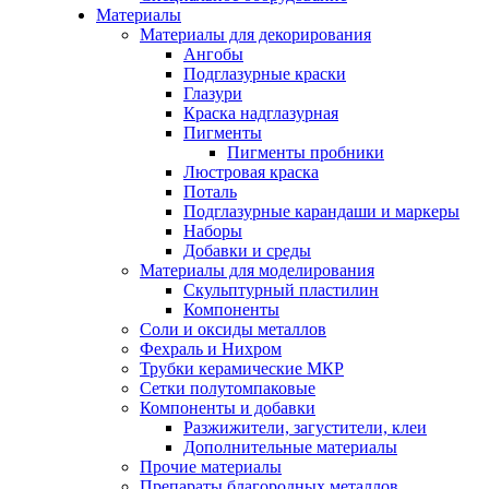
Материалы
Материалы для декорирования
Ангобы
Подглазурные краски
Глазури
Краска надглазурная
Пигменты
Пигменты пробники
Люстровая краска
Поталь
Подглазурные карандаши и маркеры
Наборы
Добавки и среды
Материалы для моделирования
Скульптурный пластилин
Компоненты
Соли и оксиды металлов
Фехраль и Нихром
Трубки керамические МКР
Сетки полутомпаковые
Компоненты и добавки
Разжижители, загустители, клеи
Дополнительные материалы
Прочие материалы
Препараты благородных металлов