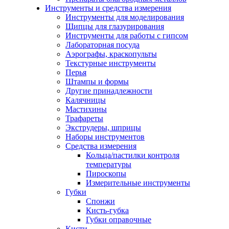
Инструменты и средства измерения
Инструменты для моделирования
Щипцы для глазурирования
Инструменты для работы с гипсом
Лабораторная посуда
Аэрографы, краскопульты
Текстурные инструменты
Перья
Штампы и формы
Другие принадлежности
Калячницы
Мастихины
Трафареты
Экструдеры, шприцы
Наборы инструментов
Средства измерения
Кольца/пастилки контроля
температуры
Пироскопы
Измерительные инструменты
Губки
Спонжи
Кисть-губка
Губки оправочные
Кисти