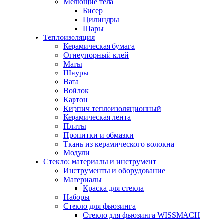
Мелющие тела
Бисер
Цилиндры
Шары
Теплоизоляция
Керамическая бумага
Огнеупорный клей
Маты
Шнуры
Вата
Войлок
Картон
Кирпич теплоизоляционный
Керамическая лента
Плиты
Пропитки и обмазки
Ткань из керамического волокна
Модули
Стекло: материалы и инструмент
Инструменты и оборудование
Материалы
Краска для стекла
Наборы
Стекло для фьюзинга
Стекло для фьюзинга WISSMACH