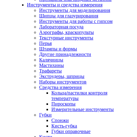
Инструменты и средства измерения
Инструменты для моделирования
Щипцы для глазурирования
Инструменты для работы с гипсом
Лабораторная посуда
Аэрографы, краскопульты
Текстурные инструменты
Перья
Штампы и формы
Другие принадлежности
Калячницы
Мастихины
Трафареты
Экструдеры, шприцы
Наборы инструментов
Средства измерения
Кольца/пастилки контроля
температуры
Пироскопы
Измерительные инструменты
Губки
Спонжи
Кисть-губка
Губки оправочные
Кисти