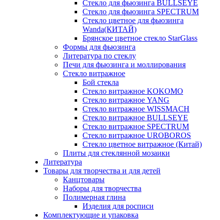
Стекло для фьюзинга BULLSEYE
Стекло для фьюзинга SPECTRUM
Стекло цветное для фьюзинга
Wanda(КИТАЙ)
Брянское цветное стекло StarGlass
Формы для фьюзинга
Литература по стеклу
Печи для фьюзинга и моллирования
Стекло витражное
Бой стекла
Стекло витражное KOKOMO
Стекло витражное YANG
Стекло витражное WISSMACH
Стекло витражное BULLSEYE
Стекло витражное SPECTRUM
Стекло витражное UROBOROS
Стекло цветное витражное (Китай)
Плиты для стеклянной мозаики
Литература
Товары для творчества и для детей
Канцтовары
Наборы для творчества
Полимерная глина
Изделия для росписи
Комплектующие и упаковка