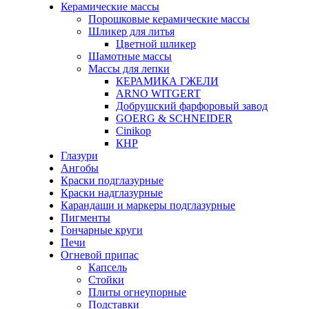
Керамические массы
Порошковые керамические массы
Шликер для литья
Цветной шликер
Шамотные массы
Массы для лепки
КЕРАМИКА ГЖЕЛИ
ARNO WITGERT
Добрушский фарфоровый завод
GOERG & SCHNEIDER
Cinikop
КНР
Глазури
Ангобы
Краски подглазурные
Краски надглазурные
Карандаши и маркеры подглазурные
Пигменты
Гончарные круги
Печи
Огневой припас
Капсель
Стойки
Плиты огнеупорные
Подставки