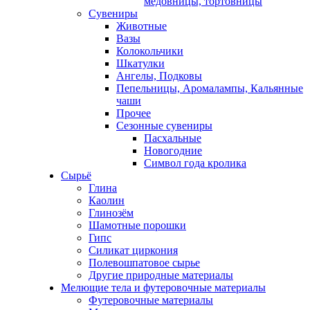
медовницы, тортовницы
Сувениры
Животные
Вазы
Колокольчики
Шкатулки
Ангелы, Подковы
Пепельницы, Аромалампы, Кальянные
чаши
Прочее
Сезонные сувениры
Пасхальные
Новогодние
Символ года кролика
Сырьё
Глина
Каолин
Глинозём
Шамотные порошки
Гипс
Силикат циркония
Полевошпатовое сырье
Другие природные материалы
Мелющие тела и футеровочные материалы
Футеровочные материалы