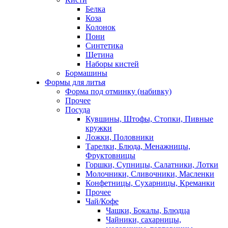
Белка
Коза
Колонок
Пони
Синтетика
Щетина
Наборы кистей
Бормашины
Формы для литья
Форма под отминку (набивку)
Прочее
Посуда
Кувшины, Штофы, Стопки, Пивные
кружки
Ложки, Половники
Тарелки, Блюда, Менажницы,
Фруктовницы
Горшки, Супницы, Салатники, Лотки
Молочники, Сливочники, Масленки
Конфетницы, Сухарницы, Креманки
Прочее
Чай/Кофе
Чашки, Бокалы, Блюдца
Чайники, сахарницы,