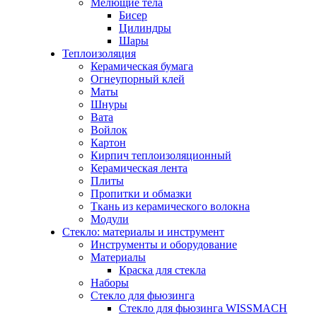
Мелющие тела
Бисер
Цилиндры
Шары
Теплоизоляция
Керамическая бумага
Огнеупорный клей
Маты
Шнуры
Вата
Войлок
Картон
Кирпич теплоизоляционный
Керамическая лента
Плиты
Пропитки и обмазки
Ткань из керамического волокна
Модули
Стекло: материалы и инструмент
Инструменты и оборудование
Материалы
Краска для стекла
Наборы
Стекло для фьюзинга
Стекло для фьюзинга WISSMACH