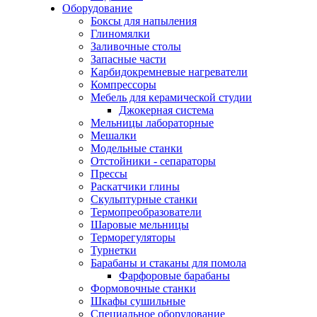
Оборудование
Боксы для напыления
Глиномялки
Заливочные столы
Запасные части
Карбидокремневые нагреватели
Компрессоры
Мебель для керамической студии
Джокерная система
Мельницы лабораторные
Мешалки
Модельные станки
Отстойники - сепараторы
Прессы
Раскатчики глины
Скульптурные станки
Термопреобразователи
Шаровые мельницы
Терморегуляторы
Турнетки
Барабаны и стаканы для помола
Фарфоровые барабаны
Формовочные станки
Шкафы сушильные
Специальное оборудование