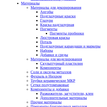
Материалы
Материалы для декорирования
Ангобы
Подглазурные краски
Глазури
Краска надглазурная
Пигменты
Пигменты пробники
Люстровая краска
Поталь
Подглазурные карандаши и маркеры
Наборы
Добавки и среды
Материалы для моделирования
Скульптурный пластилин
Компоненты
Соли и оксиды металлов
Фехраль и Нихром
Трубки керамические МКР
Сетки полутомпаковые
Компоненты и добавки
Разжижители, загустители, клеи
Дополнительные материалы
Прочие материалы
Препараты благородных металлов