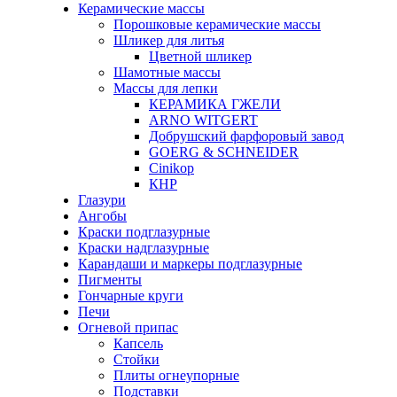
Керамические массы
Порошковые керамические массы
Шликер для литья
Цветной шликер
Шамотные массы
Массы для лепки
КЕРАМИКА ГЖЕЛИ
ARNO WITGERT
Добрушский фарфоровый завод
GOERG & SCHNEIDER
Cinikop
КНР
Глазури
Ангобы
Краски подглазурные
Краски надглазурные
Карандаши и маркеры подглазурные
Пигменты
Гончарные круги
Печи
Огневой припас
Капсель
Стойки
Плиты огнеупорные
Подставки