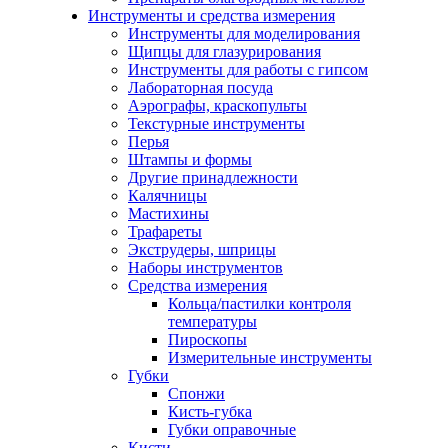
Инструменты и средства измерения
Инструменты для моделирования
Щипцы для глазурирования
Инструменты для работы с гипсом
Лабораторная посуда
Аэрографы, краскопульты
Текстурные инструменты
Перья
Штампы и формы
Другие принадлежности
Калячницы
Мастихины
Трафареты
Экструдеры, шприцы
Наборы инструментов
Средства измерения
Кольца/пастилки контроля
температуры
Пироскопы
Измерительные инструменты
Губки
Спонжи
Кисть-губка
Губки оправочные
Кисти