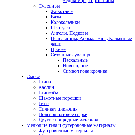
медовницы, тортовницы
Сувениры
Животные
Вазы
Колокольчики
Шкатулки
Ангелы, Подковы
Пепельницы, Аромалампы, Кальянные
чаши
Прочее
Сезонные сувениры
Пасхальные
Новогодние
Символ года кролика
Сырьё
Глина
Каолин
Глинозём
Шамотные порошки
Гипс
Силикат циркония
Полевошпатовое сырье
Другие природные материалы
Мелющие тела и футеровочные материалы
Футеровочные материалы