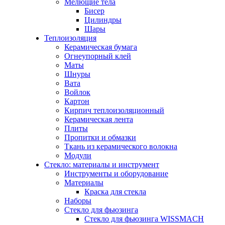
Мелющие тела
Бисер
Цилиндры
Шары
Теплоизоляция
Керамическая бумага
Огнеупорный клей
Маты
Шнуры
Вата
Войлок
Картон
Кирпич теплоизоляционный
Керамическая лента
Плиты
Пропитки и обмазки
Ткань из керамического волокна
Модули
Стекло: материалы и инструмент
Инструменты и оборудование
Материалы
Краска для стекла
Наборы
Стекло для фьюзинга
Стекло для фьюзинга WISSMACH