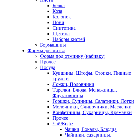
Белка
Коза
Колонок
Пони
Синтетика
Щетина
Наборы кистей
Бормашины
Формы для литья
Форма под отминку (набивку)
Прочее
Посуда
Кувшины, Штофы, Стопки, Пивные
кружки
Ложки, Половники
Тарелки, Блюда, Менажницы,
Фруктовницы
Горшки, Супницы, Салатники, Лотки
Молочники, Сливочники, Масленки
Конфетницы, Сухарницы, Креманки
Прочее
Чай/Кофе
Чашки, Бокалы, Блюдца
Чайники, сахарницы,