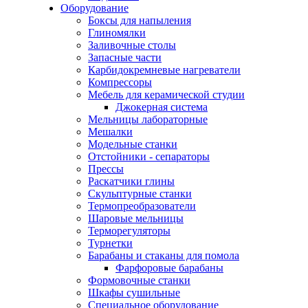
Оборудование
Боксы для напыления
Глиномялки
Заливочные столы
Запасные части
Карбидокремневые нагреватели
Компрессоры
Мебель для керамической студии
Джокерная система
Мельницы лабораторные
Мешалки
Модельные станки
Отстойники - сепараторы
Прессы
Раскатчики глины
Скульптурные станки
Термопреобразователи
Шаровые мельницы
Терморегуляторы
Турнетки
Барабаны и стаканы для помола
Фарфоровые барабаны
Формовочные станки
Шкафы сушильные
Специальное оборудование