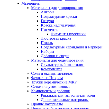
Материалы
Материалы для декорирования
Ангобы
Подглазурные краски
Глазури
Краска надглазурная
Пигменты
Пигменты пробники
Люстровая краска
Поталь
Подглазурные карандаши и маркеры
Наборы
Добавки и среды
Материалы для моделирования
Скульптурный пластилин
Компоненты
Соли и оксиды металлов
Фехраль и Нихром
Трубки керамические МКР
Сетки полутомпаковые
Компоненты и добавки
Разжижители, загустители, клеи
Дополнительные материалы
Прочие материалы
Препараты благородных металлов