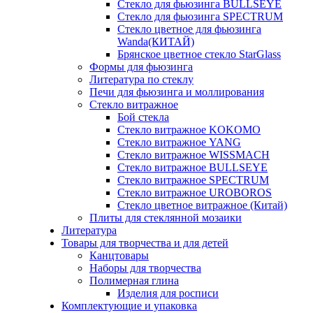
Стекло для фьюзинга BULLSEYE
Стекло для фьюзинга SPECTRUM
Стекло цветное для фьюзинга
Wanda(КИТАЙ)
Брянское цветное стекло StarGlass
Формы для фьюзинга
Литература по стеклу
Печи для фьюзинга и моллирования
Стекло витражное
Бой стекла
Стекло витражное KOKOMO
Стекло витражное YANG
Стекло витражное WISSMACH
Стекло витражное BULLSEYE
Стекло витражное SPECTRUM
Стекло витражное UROBOROS
Стекло цветное витражное (Китай)
Плиты для стеклянной мозаики
Литература
Товары для творчества и для детей
Канцтовары
Наборы для творчества
Полимерная глина
Изделия для росписи
Комплектующие и упаковка