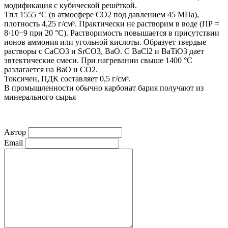
модификация с кубической решёткой.
Tпл 1555 °C (в атмосфере CO2 под давлением 45 МПа),
плотность 4,25 г/см³. Практически не растворим в воде (ПР =
8·10−9 при 20 °C). Растворимость повышается в присутствии
ионов аммония или угольной кислоты. Образует твердые
растворы с CaCO3 и SrCO3, BaO. C BaCl2 и BaTiO3 дает
эвтектические смеси. При нагревании свыше 1400 °C
разлагается на BaO и CO2.
Токсичен, ПДК составляет 0,5 г/см³.
В промышленности обычно карбонат бария получают из
минерального сырья
Автор
Email