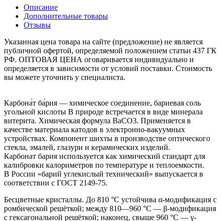
Описание
Дополнительные товары
Отзывы
Указанная цена товара на сайте (предложение) не является
публичной офертой, определяемой положением статьи 437 ГК
РФ. ОПТОВАЯ ЦЕНА оговаривается индивидуально и
определяется в зависимости от условий поставки. Стоимость
вы можете уточнить у специалиста.
Карбона́т ба́рия — химическое соединение, бариевая соль
угольной кислоты В природе встречается в виде минерала
витерита. Химическая формула BaCO3. Применяется в
качестве материала катодов в электронно-вакуумных
устройствах. Компонент шихты в производстве оптического
стекла, эмалей, глазури и керамических изделий.
Карбонат бария используется как химический стандарт для
калибровки калориметров по температуре и теплоемкости.
В России «барий углекислый технический» выпускается в
соответствии с ГОСТ 2149-75.
Бесцветные кристаллы. До 810 °C устойчива α-модификация с
ромбической решёткой; между 810—960 °C — β-модификация
с гексагональной решёткой; наконец, свыше 960 °C — γ-