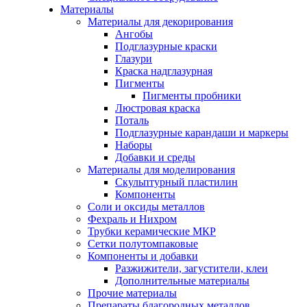
Материалы
Материалы для декорирования
Ангобы
Подглазурные краски
Глазури
Краска надглазурная
Пигменты
Пигменты пробники
Люстровая краска
Поталь
Подглазурные карандаши и маркеры
Наборы
Добавки и среды
Материалы для моделирования
Скульптурный пластилин
Компоненты
Соли и оксиды металлов
Фехраль и Нихром
Трубки керамические МКР
Сетки полутомпаковые
Компоненты и добавки
Разжижители, загустители, клеи
Дополнительные материалы
Прочие материалы
Препараты благородных металлов