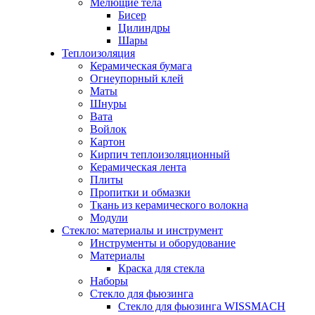
Мелющие тела
Бисер
Цилиндры
Шары
Теплоизоляция
Керамическая бумага
Огнеупорный клей
Маты
Шнуры
Вата
Войлок
Картон
Кирпич теплоизоляционный
Керамическая лента
Плиты
Пропитки и обмазки
Ткань из керамического волокна
Модули
Стекло: материалы и инструмент
Инструменты и оборудование
Материалы
Краска для стекла
Наборы
Стекло для фьюзинга
Стекло для фьюзинга WISSMACH