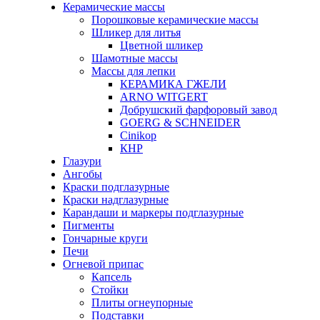
Керамические массы
Порошковые керамические массы
Шликер для литья
Цветной шликер
Шамотные массы
Массы для лепки
КЕРАМИКА ГЖЕЛИ
ARNO WITGERT
Добрушский фарфоровый завод
GOERG & SCHNEIDER
Cinikop
КНР
Глазури
Ангобы
Краски подглазурные
Краски надглазурные
Карандаши и маркеры подглазурные
Пигменты
Гончарные круги
Печи
Огневой припас
Капсель
Стойки
Плиты огнеупорные
Подставки