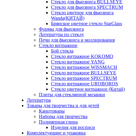
Стекло для фьюзинга BULLSEYE
Стекло для фьюзинга SPECTRUM
Стекло цветное для фьюзинга
Wanda(КИТАЙ)
Брянское цветное стекло StarGlass
Формы для фьюзинга
Литература по стеклу
Печи для фьюзинга и моллирования
Стекло витражное
Бой стекла
Стекло витражное KOKOMO
Стекло витражное YANG
Стекло витражное WISSMACH
Стекло витражное BULLSEYE
Стекло витражное SPECTRUM
Стекло витражное UROBOROS
Стекло цветное витражное (Китай)
Плиты для стеклянной мозаики
Литература
Товары для творчества и для детей
Канцтовары
Наборы для творчества
Полимерная глина
Изделия для росписи
Комплектующие и упаковка