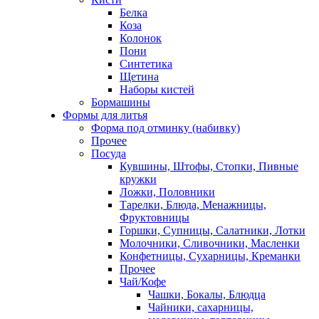
Белка
Коза
Колонок
Пони
Синтетика
Щетина
Наборы кистей
Бормашины
Формы для литья
Форма под отминку (набивку)
Прочее
Посуда
Кувшины, Штофы, Стопки, Пивные
кружки
Ложки, Половники
Тарелки, Блюда, Менажницы,
Фруктовницы
Горшки, Супницы, Салатники, Лотки
Молочники, Сливочники, Масленки
Конфетницы, Сухарницы, Креманки
Прочее
Чай/Кофе
Чашки, Бокалы, Блюдца
Чайники, сахарницы,