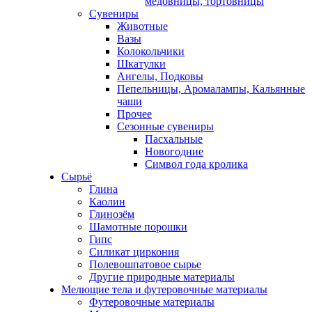
медовницы, тортовницы
Сувениры
Животные
Вазы
Колокольчики
Шкатулки
Ангелы, Подковы
Пепельницы, Аромалампы, Кальянные
чаши
Прочее
Сезонные сувениры
Пасхальные
Новогодние
Символ года кролика
Сырьё
Глина
Каолин
Глинозём
Шамотные порошки
Гипс
Силикат циркония
Полевошпатовое сырье
Другие природные материалы
Мелющие тела и футеровочные материалы
Футеровочные материалы