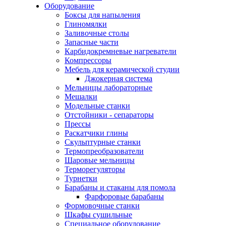
Оборудование
Боксы для напыления
Глиномялки
Заливочные столы
Запасные части
Карбидокремневые нагреватели
Компрессоры
Мебель для керамической студии
Джокерная система
Мельницы лабораторные
Мешалки
Модельные станки
Отстойники - сепараторы
Прессы
Раскатчики глины
Скульптурные станки
Термопреобразователи
Шаровые мельницы
Терморегуляторы
Турнетки
Барабаны и стаканы для помола
Фарфоровые барабаны
Формовочные станки
Шкафы сушильные
Специальное оборудование