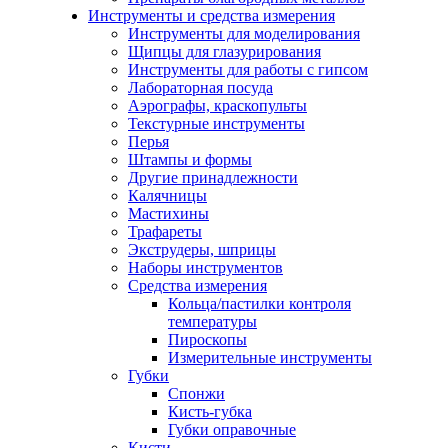
Инструменты и средства измерения
Инструменты для моделирования
Щипцы для глазурирования
Инструменты для работы с гипсом
Лабораторная посуда
Аэрографы, краскопульты
Текстурные инструменты
Перья
Штампы и формы
Другие принадлежности
Калячницы
Мастихины
Трафареты
Экструдеры, шприцы
Наборы инструментов
Средства измерения
Кольца/пастилки контроля
температуры
Пироскопы
Измерительные инструменты
Губки
Спонжи
Кисть-губка
Губки оправочные
Кисти