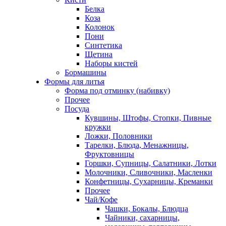
Белка
Коза
Колонок
Пони
Синтетика
Щетина
Наборы кистей
Бормашины
Формы для литья
Форма под отминку (набивку)
Прочее
Посуда
Кувшины, Штофы, Стопки, Пивные
кружки
Ложки, Половники
Тарелки, Блюда, Менажницы,
Фруктовницы
Горшки, Супницы, Салатники, Лотки
Молочники, Сливочники, Масленки
Конфетницы, Сухарницы, Креманки
Прочее
Чай/Кофе
Чашки, Бокалы, Блюдца
Чайники, сахарницы,