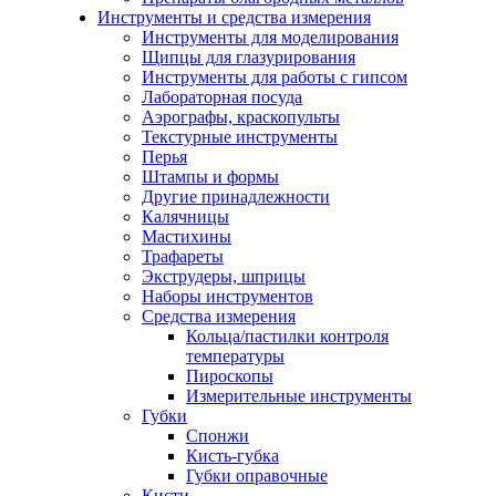
Инструменты и средства измерения
Инструменты для моделирования
Щипцы для глазурирования
Инструменты для работы с гипсом
Лабораторная посуда
Аэрографы, краскопульты
Текстурные инструменты
Перья
Штампы и формы
Другие принадлежности
Калячницы
Мастихины
Трафареты
Экструдеры, шприцы
Наборы инструментов
Средства измерения
Кольца/пастилки контроля
температуры
Пироскопы
Измерительные инструменты
Губки
Спонжи
Кисть-губка
Губки оправочные
Кисти