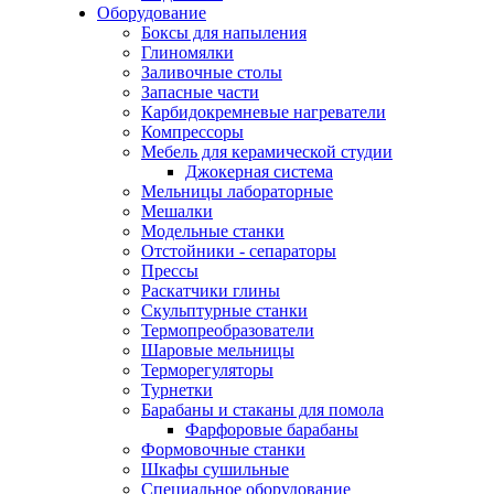
Оборудование
Боксы для напыления
Глиномялки
Заливочные столы
Запасные части
Карбидокремневые нагреватели
Компрессоры
Мебель для керамической студии
Джокерная система
Мельницы лабораторные
Мешалки
Модельные станки
Отстойники - сепараторы
Прессы
Раскатчики глины
Скульптурные станки
Термопреобразователи
Шаровые мельницы
Терморегуляторы
Турнетки
Барабаны и стаканы для помола
Фарфоровые барабаны
Формовочные станки
Шкафы сушильные
Специальное оборудование