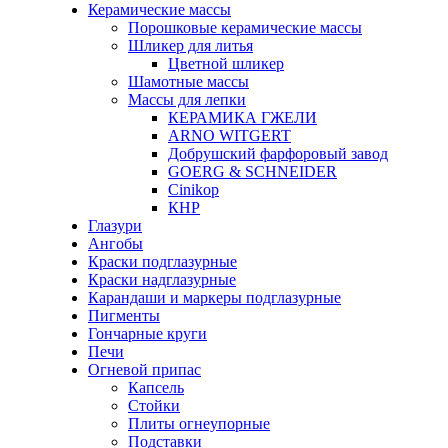
Керамические массы
Порошковые керамические массы
Шликер для литья
Цветной шликер
Шамотные массы
Массы для лепки
КЕРАМИКА ГЖЕЛИ
ARNO WITGERT
Добрушский фарфоровый завод
GOERG & SCHNEIDER
Cinikop
КНР
Глазури
Ангобы
Краски подглазурные
Краски надглазурные
Карандаши и маркеры подглазурные
Пигменты
Гончарные круги
Печи
Огневой припас
Капсель
Стойки
Плиты огнеупорные
Подставки