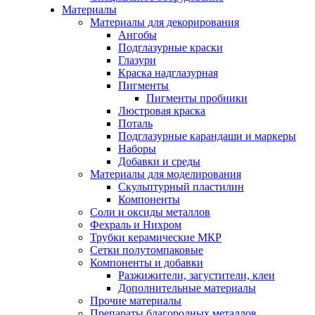
Материалы
Материалы для декорирования
Ангобы
Подглазурные краски
Глазури
Краска надглазурная
Пигменты
Пигменты пробники
Люстровая краска
Поталь
Подглазурные карандаши и маркеры
Наборы
Добавки и среды
Материалы для моделирования
Скульптурный пластилин
Компоненты
Соли и оксиды металлов
Фехраль и Нихром
Трубки керамические МКР
Сетки полутомпаковые
Компоненты и добавки
Разжижители, загустители, клеи
Дополнительные материалы
Прочие материалы
Препараты благородных металлов