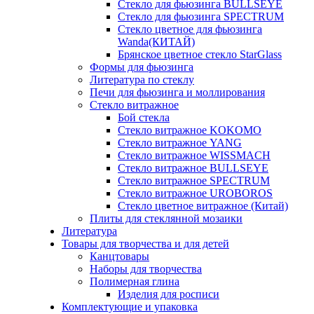
Стекло для фьюзинга BULLSEYE
Стекло для фьюзинга SPECTRUM
Стекло цветное для фьюзинга
Wanda(КИТАЙ)
Брянское цветное стекло StarGlass
Формы для фьюзинга
Литература по стеклу
Печи для фьюзинга и моллирования
Стекло витражное
Бой стекла
Стекло витражное KOKOMO
Стекло витражное YANG
Стекло витражное WISSMACH
Стекло витражное BULLSEYE
Стекло витражное SPECTRUM
Стекло витражное UROBOROS
Стекло цветное витражное (Китай)
Плиты для стеклянной мозаики
Литература
Товары для творчества и для детей
Канцтовары
Наборы для творчества
Полимерная глина
Изделия для росписи
Комплектующие и упаковка