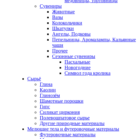
медовницы, тортовницы
Сувениры
Животные
Вазы
Колокольчики
Шкатулки
Ангелы, Подковы
Пепельницы, Аромалампы, Кальянные
чаши
Прочее
Сезонные сувениры
Пасхальные
Новогодние
Символ года кролика
Сырьё
Глина
Каолин
Глинозём
Шамотные порошки
Гипс
Силикат циркония
Полевошпатовое сырье
Другие природные материалы
Мелющие тела и футеровочные материалы
Футеровочные материалы