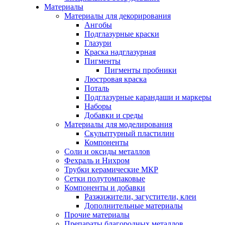
Материалы
Материалы для декорирования
Ангобы
Подглазурные краски
Глазури
Краска надглазурная
Пигменты
Пигменты пробники
Люстровая краска
Поталь
Подглазурные карандаши и маркеры
Наборы
Добавки и среды
Материалы для моделирования
Скульптурный пластилин
Компоненты
Соли и оксиды металлов
Фехраль и Нихром
Трубки керамические МКР
Сетки полутомпаковые
Компоненты и добавки
Разжижители, загустители, клеи
Дополнительные материалы
Прочие материалы
Препараты благородных металлов