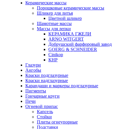
Керамические массы
Порошковые керамические массы
Шликер для литья
Цветной шликер
Шамотные массы
Массы для лепки
КЕРАМИКА ГЖЕЛИ
ARNO WITGERT
Добрушский фарфоровый завод
GOERG & SCHNEIDER
Cinikop
КНР
Глазури
Ангобы
Краски подглазурные
Краски надглазурные
Карандаши и маркеры подглазурные
Пигменты
Гончарные круги
Печи
Огневой припас
Капсель
Стойки
Плиты огнеупорные
Подставки