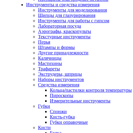
Инструменты и средства измерения
Инструменты для моделирования
Щипцы для глазурирования
Инструменты для работы с гипсом
Лабораторная посуда
Аэрографы, краскопульты
Текстурные инструменты
Перья
Штампы и формы
Другие принадлежности
Калячницы
Мастихины
Трафареты
Экструдеры, шприцы
Наборы инструментов
Средства измерения
Кольца/пастилки контроля температуры
Пироскопы
Измерительные инструменты
Губки
Спонжи
Кисть-губка
Губки оправочные
Кисти
Белка