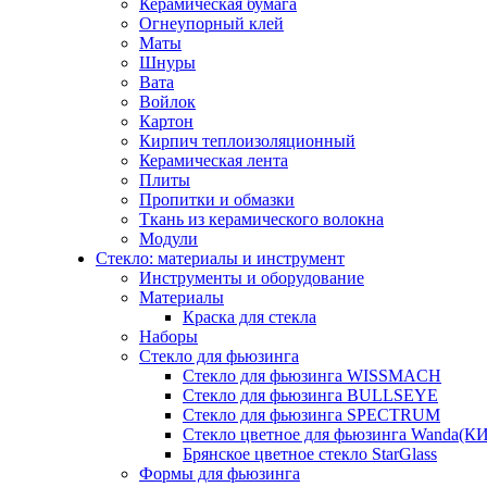
Керамическая бумага
Огнеупорный клей
Маты
Шнуры
Вата
Войлок
Картон
Кирпич теплоизоляционный
Керамическая лента
Плиты
Пропитки и обмазки
Ткань из керамического волокна
Модули
Стекло: материалы и инструмент
Инструменты и оборудование
Материалы
Краска для стекла
Наборы
Стекло для фьюзинга
Стекло для фьюзинга WISSMACH
Стекло для фьюзинга BULLSEYE
Стекло для фьюзинга SPECTRUM
Стекло цветное для фьюзинга Wanda(К
Брянское цветное стекло StarGlass
Формы для фьюзинга