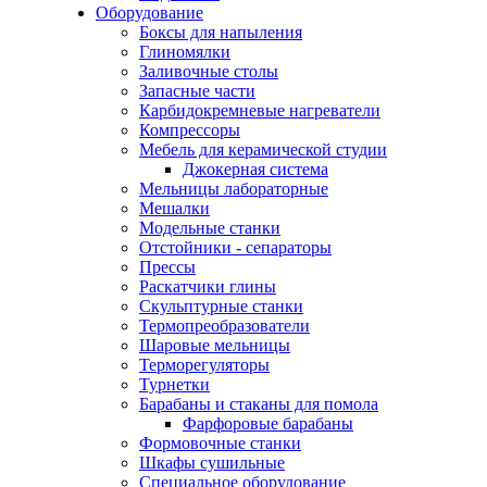
Оборудование
Боксы для напыления
Глиномялки
Заливочные столы
Запасные части
Карбидокремневые нагреватели
Компрессоры
Мебель для керамической студии
Джокерная система
Мельницы лабораторные
Мешалки
Модельные станки
Отстойники - сепараторы
Прессы
Раскатчики глины
Скульптурные станки
Термопреобразователи
Шаровые мельницы
Терморегуляторы
Турнетки
Барабаны и стаканы для помола
Фарфоровые барабаны
Формовочные станки
Шкафы сушильные
Специальное оборудование