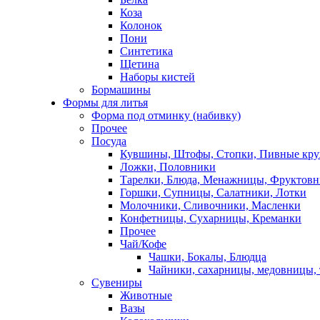
Коза
Колонок
Пони
Синтетика
Щетина
Наборы кистей
Бормашины
Формы для литья
Форма под отминку (набивку)
Прочее
Посуда
Кувшины, Штофы, Стопки, Пивные кр
Ложки, Половники
Тарелки, Блюда, Менажницы, Фруктов
Горшки, Супницы, Салатники, Лотки
Молочники, Сливочники, Масленки
Конфетницы, Сухарницы, Креманки
Прочее
Чай/Кофе
Чашки, Бокалы, Блюдца
Чайники, сахарницы, медовницы,
Сувениры
Животные
Вазы