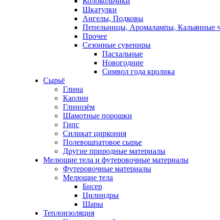
Колокольчики
Шкатулки
Ангелы, Подковы
Пепельницы, Аромалампы, Кальянные 
Прочее
Сезонные сувениры
Пасхальные
Новогодние
Символ года кролика
Сырьё
Глина
Каолин
Глинозём
Шамотные порошки
Гипс
Силикат циркония
Полевошпатовое сырье
Другие природные материалы
Мелющие тела и футеровочные материалы
Футеровочные материалы
Мелющие тела
Бисер
Цилиндры
Шары
Теплоизоляция