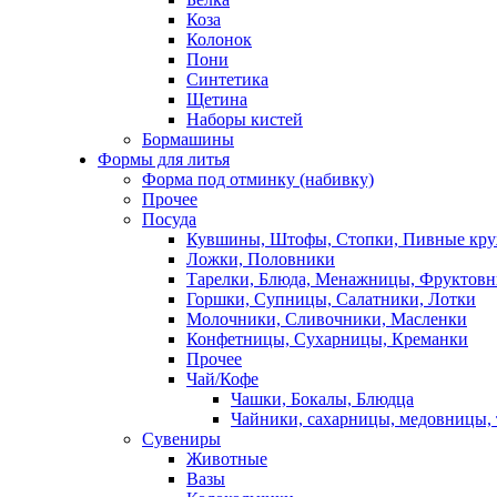
Коза
Колонок
Пони
Синтетика
Щетина
Наборы кистей
Бормашины
Формы для литья
Форма под отминку (набивку)
Прочее
Посуда
Кувшины, Штофы, Стопки, Пивные кр
Ложки, Половники
Тарелки, Блюда, Менажницы, Фруктов
Горшки, Супницы, Салатники, Лотки
Молочники, Сливочники, Масленки
Конфетницы, Сухарницы, Креманки
Прочее
Чай/Кофе
Чашки, Бокалы, Блюдца
Чайники, сахарницы, медовницы,
Сувениры
Животные
Вазы