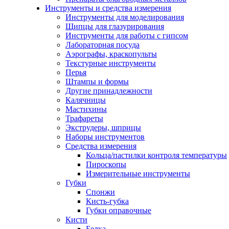
Инструменты и средства измерения
Инструменты для моделирования
Щипцы для глазурирования
Инструменты для работы с гипсом
Лабораторная посуда
Аэрографы, краскопульты
Текстурные инструменты
Перья
Штампы и формы
Другие принадлежности
Калячницы
Мастихины
Трафареты
Экструдеры, шприцы
Наборы инструментов
Средства измерения
Кольца/пастилки контроля температуры
Пироскопы
Измерительные инструменты
Губки
Спонжи
Кисть-губка
Губки оправочные
Кисти
Белка