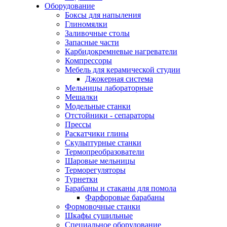
Оборудование
Боксы для напыления
Глиномялки
Заливочные столы
Запасные части
Карбидокремневые нагреватели
Компрессоры
Мебель для керамической студии
Джокерная система
Мельницы лабораторные
Мешалки
Модельные станки
Отстойники - сепараторы
Прессы
Раскатчики глины
Скульптурные станки
Термопреобразователи
Шаровые мельницы
Терморегуляторы
Турнетки
Барабаны и стаканы для помола
Фарфоровые барабаны
Формовочные станки
Шкафы сушильные
Специальное оборудование