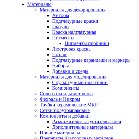
Материалы
Материалы для декорирования
Ангобы
Подглазурные краски
Глазури
Краска надглазурная
Пигменты
Пигменты пробники
Люстровая краска
Поталь
Подглазурные карандаши и маркеры
Наборы
Добавки и среды
Материалы для моделирования
Скульптурный пластилин
Компоненты
Соли и оксиды металлов
Фехраль и Нихром
Трубки керамические МКР
Сетки полутомпаковые
Компоненты и добавки
Разжижители, загустители, клеи
Дополнительные материалы
Прочие материалы
Препараты благородных металлов