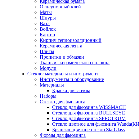
Керамическая бумага
Огнеупорный клей
Маты
Шнуры
Вата
Войлок
Картон
Кирпич теплоизоляционный
Керамическая лента
Плиты
Пропитки и обмазки
Ткань из керамического волокна
Модули
Стекло: материалы и инструмент
Инструменты и оборудование
Материалы
Краска для стекла
Наборы
Стекло для фьюзинга
Стекло для фьюзинга WISSMACH
Стекло для фьюзинга BULLSEYE
Стекло для фьюзинга SPECTRUM
Стекло цветное для фьюзинга Wanda(К
Брянское цветное стекло StarGlass
Формы для фьюзинга