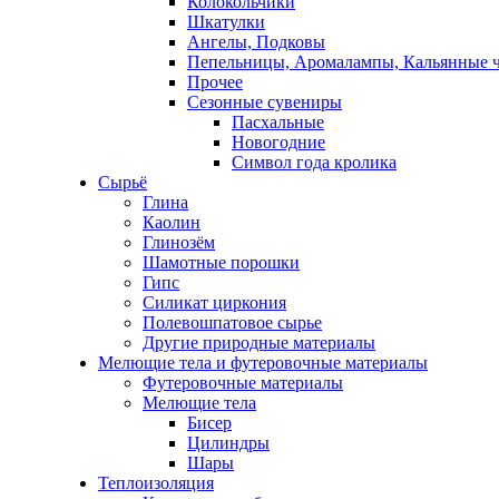
Колокольчики
Шкатулки
Ангелы, Подковы
Пепельницы, Аромалампы, Кальянные 
Прочее
Сезонные сувениры
Пасхальные
Новогодние
Символ года кролика
Сырьё
Глина
Каолин
Глинозём
Шамотные порошки
Гипс
Силикат циркония
Полевошпатовое сырье
Другие природные материалы
Мелющие тела и футеровочные материалы
Футеровочные материалы
Мелющие тела
Бисер
Цилиндры
Шары
Теплоизоляция