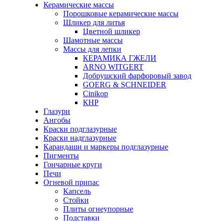
Керамические массы
Порошковые керамические массы
Шликер для литья
Цветной шликер
Шамотные массы
Массы для лепки
КЕРАМИКА ГЖЕЛИ
ARNO WITGERT
Добрушский фарфоровый завод
GOERG & SCHNEIDER
Cinikop
КНР
Глазури
Ангобы
Краски подглазурные
Краски надглазурные
Карандаши и маркеры подглазурные
Пигменты
Гончарные круги
Печи
Огневой припас
Капсель
Стойки
Плиты огнеупорные
Подставки